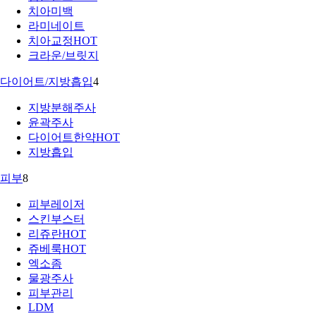
치아미백
라미네이트
치아교정
HOT
크라운/브릿지
다이어트/지방흡입
4
지방분해주사
윤곽주사
다이어트한약
HOT
지방흡입
피부
8
피부레이저
스킨부스터
리쥬란
HOT
쥬베룩
HOT
엑소좀
물광주사
피부관리
LDM