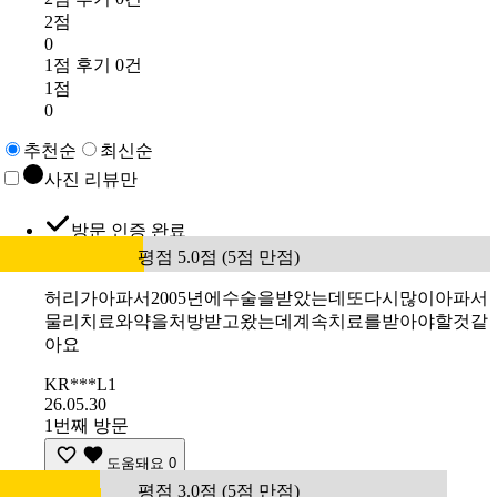
2점
0
1점 후기 0건
1점
0
추천순
최신순
사진 리뷰만
방문 인증 완료
평점 5.0점 (5점 만점)
허리가아파서2005년에수술을받았는데또다시많이아파서
물리치료와약을처방받고왔는데계속치료를받아야할것같
아요
KR***L1
26.05.30
1번째 방문
도움돼요
0
평점 3.0점 (5점 만점)