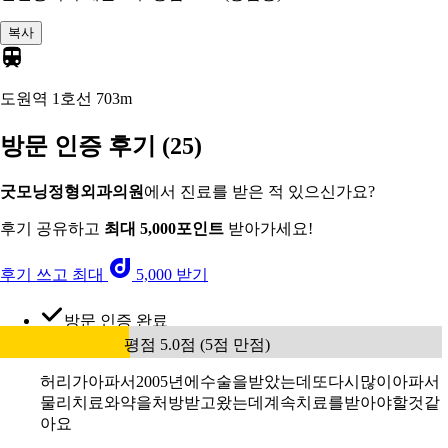
복사
도원역 1호선
703m
방문 인증 후기
(25)
굿모닝정형외과의원
에서 진료를 받은 적 있으신가요?
후기 공유하고
최대 5,000포인트
받아가세요!
후기 쓰고 최대
5,000 받기
방문 인증 완료
평점 5.0점 (5점 만점)
허리가아파서2005년에수술을받았는데또다시많이아파서
물리치료와약을처방받고왔는데계속치료를받아야할것같
아요