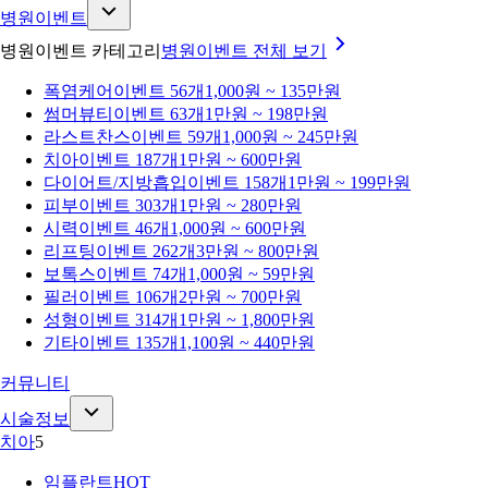
병원이벤트
병원이벤트 카테고리
병원이벤트
전체 보기
폭염케어
이벤트 56개
1,000원 ~ 135만원
썸머뷰티
이벤트 63개
1만원 ~ 198만원
라스트찬스
이벤트 59개
1,000원 ~ 245만원
치아
이벤트 187개
1만원 ~ 600만원
다이어트/지방흡입
이벤트 158개
1만원 ~ 199만원
피부
이벤트 303개
1만원 ~ 280만원
시력
이벤트 46개
1,000원 ~ 600만원
리프팅
이벤트 262개
3만원 ~ 800만원
보톡스
이벤트 74개
1,000원 ~ 59만원
필러
이벤트 106개
2만원 ~ 700만원
성형
이벤트 314개
1만원 ~ 1,800만원
기타
이벤트 135개
1,100원 ~ 440만원
커뮤니티
시술정보
치아
5
임플란트
HOT