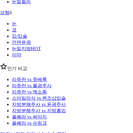
눈밑필러
성형
6
눈
코
입/입술
안면윤곽
눈밑지방
HOT
이마
인기 비교
리쥬란 vs 쥬베룩
리쥬란 vs 물광주사
리쥬란 vs 엑소좀
스마일라식 vs 렌즈삽입술
지방분해주사 vs 윤곽주사
지방분해주사 vs 지방흡입
울쎄라 vs 써마지
울쎄라 vs 슈링크