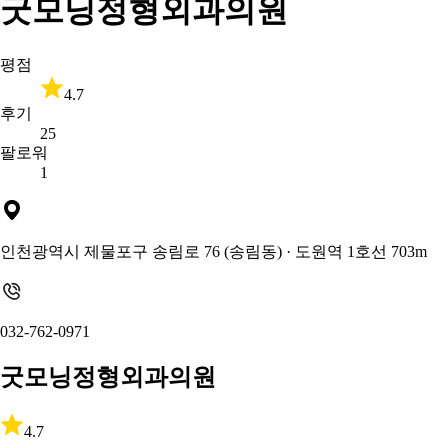
굿모닝정형외과의원
평점
4.7
후기
25
팔로워
1
인천광역시 제물포구 송림로 76 (송림동)
· 도원역 1호선 703m
032-762-0971
굿모닝정형외과의원
4.7