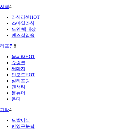
시력
4
라식라섹
HOT
스마일라식
노안/백내장
렌즈삽입술
리프팅
8
울쎄라
HOT
슈링크
써마지
인모드
HOT
실리프팅
덴서티
볼뉴머
온다
기타
4
모발이식
반영구눈썹