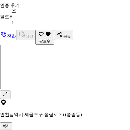
인증 후기
25
팔로워
1
전화
예약
공유
팔로우
인천광역시 제물포구 송림로 76 (송림동)
복사