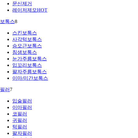
문신제거
레이저제모
HOT
보톡스
8
스킨보톡스
사각턱보톡스
승모근보톡스
침샘보톡스
눈가주름보톡스
입꼬리보톡스
팔자주름보톡스
이마/미간보톡스
필러
7
입술필러
이마필러
코필러
귀필러
턱필러
팔자필러