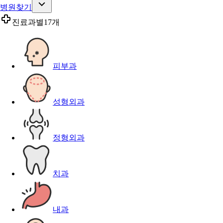
병원찾기
진료과별
17개
피부과
성형외과
정형외과
치과
내과