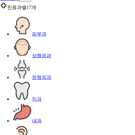
진료과별
17개
피부과
성형외과
정형외과
치과
내과