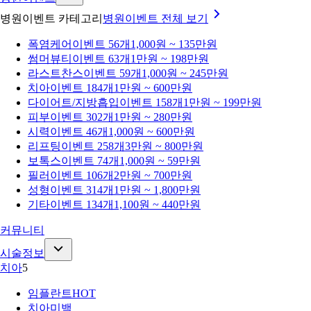
병원이벤트 카테고리
병원이벤트
전체 보기
폭염케어
이벤트 56개
1,000원 ~ 135만원
썸머뷰티
이벤트 63개
1만원 ~ 198만원
라스트찬스
이벤트 59개
1,000원 ~ 245만원
치아
이벤트 184개
1만원 ~ 600만원
다이어트/지방흡입
이벤트 158개
1만원 ~ 199만원
피부
이벤트 302개
1만원 ~ 280만원
시력
이벤트 46개
1,000원 ~ 600만원
리프팅
이벤트 258개
3만원 ~ 800만원
보톡스
이벤트 74개
1,000원 ~ 59만원
필러
이벤트 106개
2만원 ~ 700만원
성형
이벤트 314개
1만원 ~ 1,800만원
기타
이벤트 134개
1,100원 ~ 440만원
커뮤니티
시술정보
치아
5
임플란트
HOT
치아미백