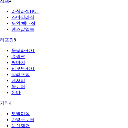
시력
4
라식라섹
HOT
스마일라식
노안/백내장
렌즈삽입술
리프팅
8
울쎄라
HOT
슈링크
써마지
인모드
HOT
실리프팅
덴서티
볼뉴머
온다
기타
4
모발이식
반영구눈썹
문신제거