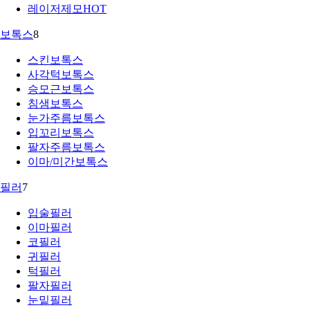
레이저제모
HOT
보톡스
8
스킨보톡스
사각턱보톡스
승모근보톡스
침샘보톡스
눈가주름보톡스
입꼬리보톡스
팔자주름보톡스
이마/미간보톡스
필러
7
입술필러
이마필러
코필러
귀필러
턱필러
팔자필러
눈밑필러