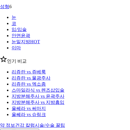
성형
6
눈
코
입/입술
안면윤곽
눈밑지방
HOT
이마
인기 비교
리쥬란 vs 쥬베룩
리쥬란 vs 물광주사
리쥬란 vs 엑소좀
스마일라식 vs 렌즈삽입술
지방분해주사 vs 윤곽주사
지방분해주사 vs 지방흡입
울쎄라 vs 써마지
울쎄라 vs 슈링크
약 정보
건강 칼럼
시술/수술 꿀팁