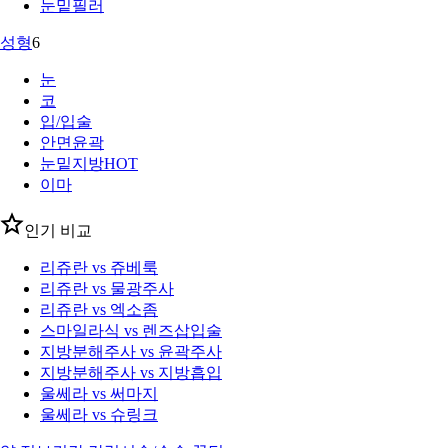
눈밑필러
성형
6
눈
코
입/입술
안면윤곽
눈밑지방
HOT
이마
인기 비교
리쥬란 vs 쥬베룩
리쥬란 vs 물광주사
리쥬란 vs 엑소좀
스마일라식 vs 렌즈삽입술
지방분해주사 vs 윤곽주사
지방분해주사 vs 지방흡입
울쎄라 vs 써마지
울쎄라 vs 슈링크