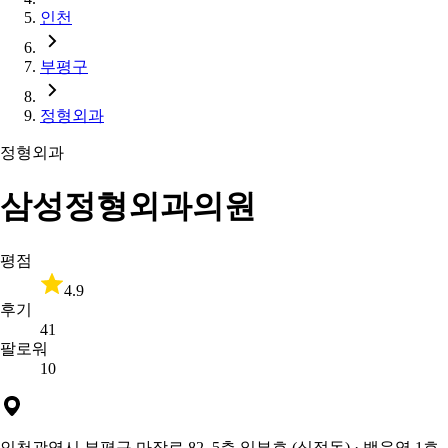
인천
부평구
정형외과
정형외과
삼성정형외과의원
평점
4.9
후기
41
팔로워
10
인천광역시 부평구 마장로 82, 5층 일부호 (십정동)
· 백운역 1호