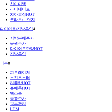
치아미백
라미네이트
치아교정
HOT
크라운/브릿지
다이어트/지방흡입
4
지방분해주사
윤곽주사
다이어트한약
HOT
지방흡입
피부
8
피부레이저
스킨부스터
리쥬란
HOT
쥬베룩
HOT
엑소좀
물광주사
피부관리
LDM