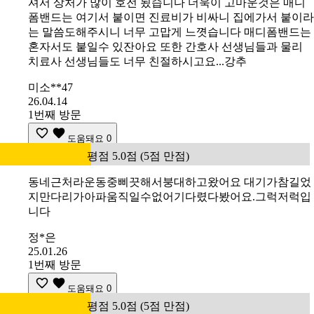
셔서 상처가 많이 호전 됬습니다 더욱이 고마운것은 매디
폼밴드는 여기서 붙이면 진료비가 비싸니 집에가서 붙이라
는 말씀도해주시니 너무 고맙게 느꼇습니다 매디폼밴드는
혼자서도 붙일수 있잔아요 또한 간호사 선생님들과 물리
치료사 선생님들도 너무 친절하시고요...강추
미소**47
26.04.14
1번째 방문
도움돼요
0
평점 5.0점 (5점 만점)
동네근처라운동중삐끗해서붕대하고왔어요 대기가참길었
지만다리가아파움직일수없어기다렸다봤어요.그럭저럭입
니다
정*은
25.01.26
1번째 방문
도움돼요
0
평점 5.0점 (5점 만점)