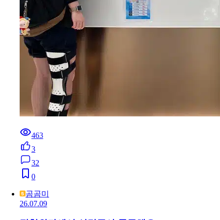
463
3
32
0
곰곰미
26.07.09