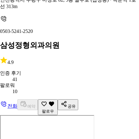
선 313m
0503-5241-2520
삼성정형외과의원
4.9
인증 후기
41
팔로워
10
전화
예약
공유
팔로우