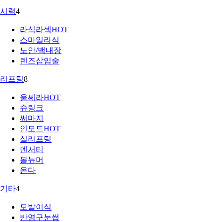
시력
4
라식라섹
HOT
스마일라식
노안/백내장
렌즈삽입술
리프팅
8
울쎄라
HOT
슈링크
써마지
인모드
HOT
실리프팅
덴서티
볼뉴머
온다
기타
4
모발이식
반영구눈썹