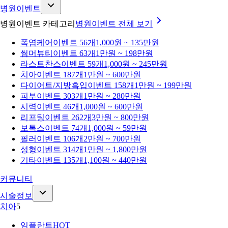
병원이벤트
병원이벤트 카테고리
병원이벤트
전체 보기
폭염케어
이벤트 56개
1,000원 ~ 135만원
썸머뷰티
이벤트 63개
1만원 ~ 198만원
라스트찬스
이벤트 59개
1,000원 ~ 245만원
치아
이벤트 187개
1만원 ~ 600만원
다이어트/지방흡입
이벤트 158개
1만원 ~ 199만원
피부
이벤트 303개
1만원 ~ 280만원
시력
이벤트 46개
1,000원 ~ 600만원
리프팅
이벤트 262개
3만원 ~ 800만원
보톡스
이벤트 74개
1,000원 ~ 59만원
필러
이벤트 106개
2만원 ~ 700만원
성형
이벤트 314개
1만원 ~ 1,800만원
기타
이벤트 135개
1,100원 ~ 440만원
커뮤니티
시술정보
치아
5
임플란트
HOT