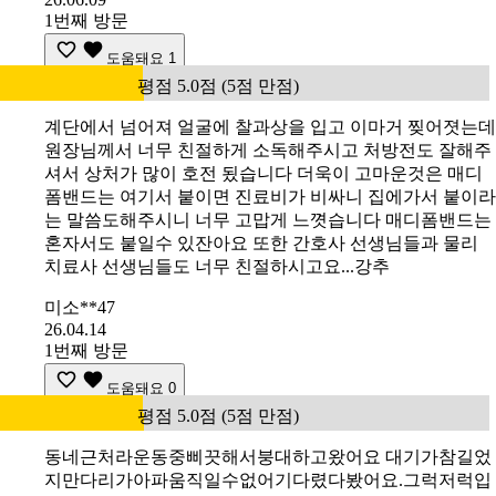
1번째 방문
도움돼요
1
평점 5.0점 (5점 만점)
계단에서 넘어져 얼굴에 찰과상을 입고 이마거 찢어졋는데
원장님께서 너무 친절하게 소독해주시고 처방전도 잘해주
셔서 상처가 많이 호전 됬습니다 더욱이 고마운것은 매디
폼밴드는 여기서 붙이면 진료비가 비싸니 집에가서 붙이라
는 말씀도해주시니 너무 고맙게 느꼇습니다 매디폼밴드는
혼자서도 붙일수 있잔아요 또한 간호사 선생님들과 물리
치료사 선생님들도 너무 친절하시고요...강추
미소**47
26.04.14
1번째 방문
도움돼요
0
평점 5.0점 (5점 만점)
동네근처라운동중삐끗해서붕대하고왔어요 대기가참길었
지만다리가아파움직일수없어기다렸다봤어요.그럭저럭입