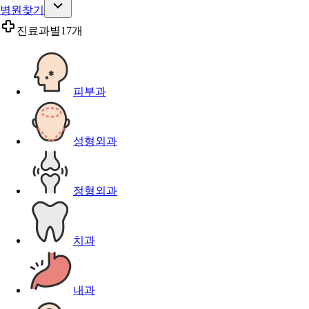
병원찾기
진료과별
17개
피부과
성형외과
정형외과
치과
내과