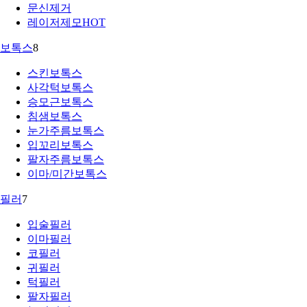
문신제거
레이저제모
HOT
보톡스
8
스킨보톡스
사각턱보톡스
승모근보톡스
침샘보톡스
눈가주름보톡스
입꼬리보톡스
팔자주름보톡스
이마/미간보톡스
필러
7
입술필러
이마필러
코필러
귀필러
턱필러
팔자필러