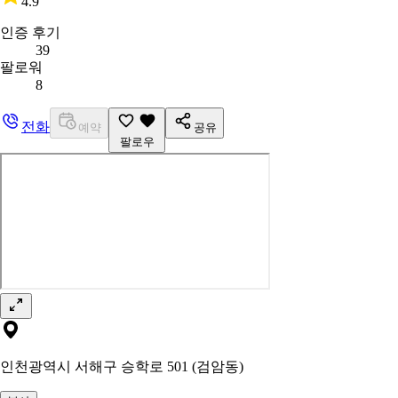
4.9
인증 후기
39
팔로워
8
전화
예약
공유
팔로우
인천광역시 서해구 승학로 501 (검암동)