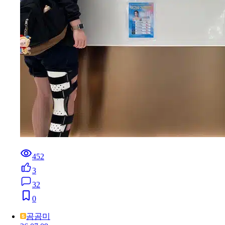
452
3
32
0
곰곰미