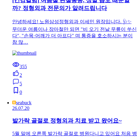
[건강칼럼] 여름철 관절통증, 정말 습도 때문일
까? 정형외과 전문의가 알려드립니다
안녕하세요! 노원삼성정형외과 이세민 원장입니다. 🩺✨
무더운 여름이나 장마철만 되면 "비 오기 전날 무릎이 쑤신
다", "손목·어깨가 더 아프다" 며 통증을 호소하시는 분이
참 많…
355
2
5
0
seabuck
26.07.20
발가락 골절로 정형외과 치료 받고 왔어요~
5월 말에 오른쪽 발가락 골절로 병원다니고 있어요 처음 병