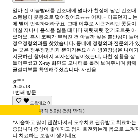
얼마 전 이불빨래를 건조대에 널다가 천장에 달린 건조대
스텐봉이 콧등으로 떨어졌어요ㅠㅠ 어찌나 아프던지... 눈
에 별이 번쩍하더라구요. 그때 이후로 시큰거리던 콧등이
며칠 지나니 음식을 씹을 때마다 쩌릿쩌릿 전기오르듯 아
팠어요. 혹시 코뼈가 부러진 건 아닐까 싶은 불안감이 들어
정우정형외과를 찾았습니다. 동네에 정형외과 전문의가 있
는 곳은 정우정형외과 뿐이거든요ㅎㅎ 병원장님은 나이가
지긋하신 할아버지 의사선생님이셨는데, 다친 정황을 잘
들어주셨고 X-ray 화면도 모니터를 돌려 보여주시며 함께
골절여부를 확인해주셨습니다. 사진을
gr***
26.06.18
1번째 방문
도움돼요
0
평점 5.0점 (5점 만점)
*시술하고 많이 괜찮아져서 도수치료 권유받고 치료하는
중입니다 증상이 좋아지고 점차 호전되는게 몸으로 느껴지
니 치료하는 보람이 생기네요