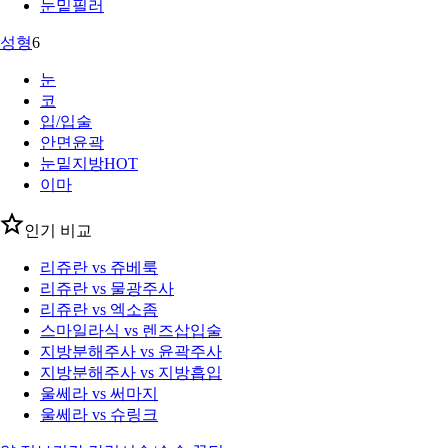
눈밑필러
성형
6
눈
코
입/입술
안면윤곽
눈밑지방
HOT
이마
인기 비교
리쥬란 vs 쥬베룩
리쥬란 vs 물광주사
리쥬란 vs 엑소좀
스마일라식 vs 렌즈삽입술
지방분해주사 vs 윤곽주사
지방분해주사 vs 지방흡입
울쎄라 vs 써마지
울쎄라 vs 슈링크