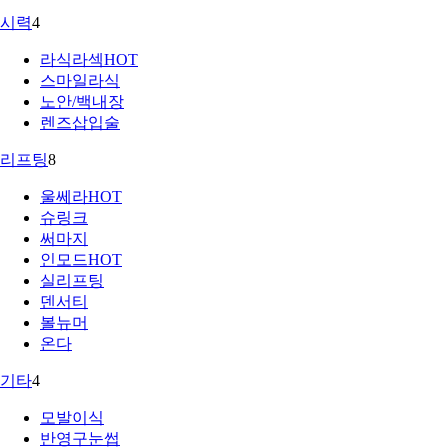
시력
4
라식라섹
HOT
스마일라식
노안/백내장
렌즈삽입술
리프팅
8
울쎄라
HOT
슈링크
써마지
인모드
HOT
실리프팅
덴서티
볼뉴머
온다
기타
4
모발이식
반영구눈썹