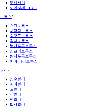
문신제거
레이저제모
HOT
보톡스
8
스킨보톡스
사각턱보톡스
승모근보톡스
침샘보톡스
눈가주름보톡스
입꼬리보톡스
팔자주름보톡스
이마/미간보톡스
필러
7
입술필러
이마필러
코필러
귀필러
턱필러
팔자필러