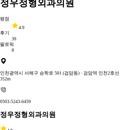
정우정형외과의원
평점
4.9
후기
39
팔로워
8
인천광역시 서해구 승학로 501 (검암동)
· 검암역 인천2호선
352m
0503-5243-6459
정우정형외과의원