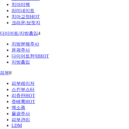
치아미백
라미네이트
치아교정
HOT
크라운/브릿지
다이어트/지방흡입
4
지방분해주사
윤곽주사
다이어트한약
HOT
지방흡입
피부
8
피부레이저
스킨부스터
리쥬란
HOT
쥬베룩
HOT
엑소좀
물광주사
피부관리
LDM