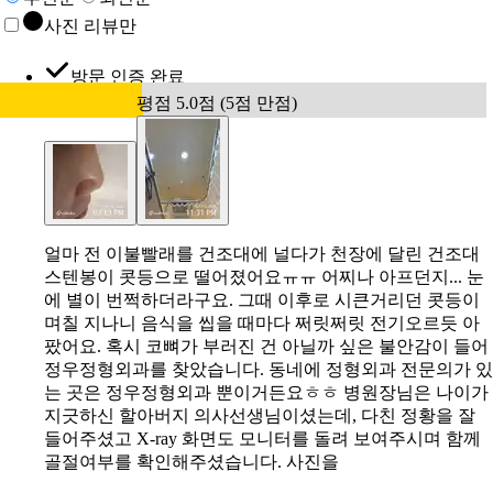
사진 리뷰만
방문 인증 완료
평점 5.0점 (5점 만점)
얼마 전 이불빨래를 건조대에 널다가 천장에 달린 건조대
스텐봉이 콧등으로 떨어졌어요ㅠㅠ 어찌나 아프던지... 눈
에 별이 번쩍하더라구요. 그때 이후로 시큰거리던 콧등이
며칠 지나니 음식을 씹을 때마다 쩌릿쩌릿 전기오르듯 아
팠어요. 혹시 코뼈가 부러진 건 아닐까 싶은 불안감이 들어
정우정형외과를 찾았습니다. 동네에 정형외과 전문의가 있
는 곳은 정우정형외과 뿐이거든요ㅎㅎ 병원장님은 나이가
지긋하신 할아버지 의사선생님이셨는데, 다친 정황을 잘
들어주셨고 X-ray 화면도 모니터를 돌려 보여주시며 함께
골절여부를 확인해주셨습니다. 사진을