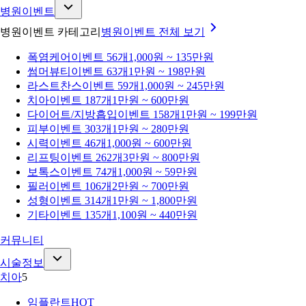
병원이벤트
병원이벤트 카테고리
병원이벤트
전체 보기
폭염케어
이벤트 56개
1,000원 ~ 135만원
썸머뷰티
이벤트 63개
1만원 ~ 198만원
라스트찬스
이벤트 59개
1,000원 ~ 245만원
치아
이벤트 187개
1만원 ~ 600만원
다이어트/지방흡입
이벤트 158개
1만원 ~ 199만원
피부
이벤트 303개
1만원 ~ 280만원
시력
이벤트 46개
1,000원 ~ 600만원
리프팅
이벤트 262개
3만원 ~ 800만원
보톡스
이벤트 74개
1,000원 ~ 59만원
필러
이벤트 106개
2만원 ~ 700만원
성형
이벤트 314개
1만원 ~ 1,800만원
기타
이벤트 135개
1,100원 ~ 440만원
커뮤니티
시술정보
치아
5
임플란트
HOT