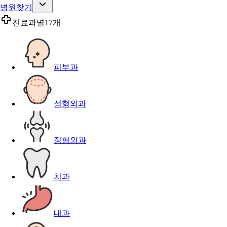
병원찾기
진료과별
17개
피부과
성형외과
정형외과
치과
내과