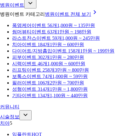
병원이벤트
병원이벤트 카테고리
병원이벤트
전체 보기
폭염케어
이벤트 56개
1,000원 ~ 135만원
썸머뷰티
이벤트 63개
1만원 ~ 198만원
라스트찬스
이벤트 59개
1,000원 ~ 245만원
치아
이벤트 184개
1만원 ~ 600만원
다이어트/지방흡입
이벤트 158개
1만원 ~ 199만원
피부
이벤트 302개
1만원 ~ 280만원
시력
이벤트 46개
1,000원 ~ 600만원
리프팅
이벤트 258개
3만원 ~ 800만원
보톡스
이벤트 74개
1,000원 ~ 59만원
필러
이벤트 106개
2만원 ~ 700만원
성형
이벤트 314개
1만원 ~ 1,800만원
기타
이벤트 134개
1,100원 ~ 440만원
커뮤니티
시술정보
치아
5
임플란트
HOT