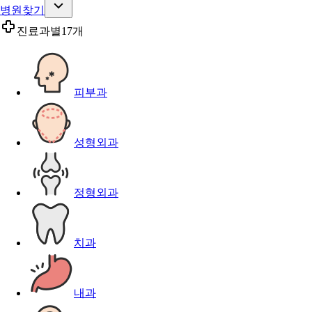
병원찾기
진료과별
17개
피부과
성형외과
정형외과
치과
내과