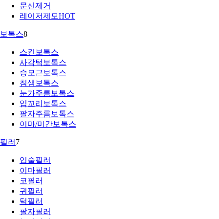
문신제거
레이저제모
HOT
보톡스
8
스킨보톡스
사각턱보톡스
승모근보톡스
침샘보톡스
눈가주름보톡스
입꼬리보톡스
팔자주름보톡스
이마/미간보톡스
필러
7
입술필러
이마필러
코필러
귀필러
턱필러
팔자필러