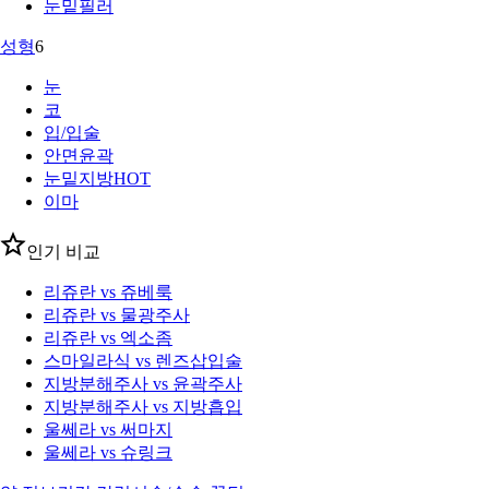
눈밑필러
성형
6
눈
코
입/입술
안면윤곽
눈밑지방
HOT
이마
인기 비교
리쥬란 vs 쥬베룩
리쥬란 vs 물광주사
리쥬란 vs 엑소좀
스마일라식 vs 렌즈삽입술
지방분해주사 vs 윤곽주사
지방분해주사 vs 지방흡입
울쎄라 vs 써마지
울쎄라 vs 슈링크