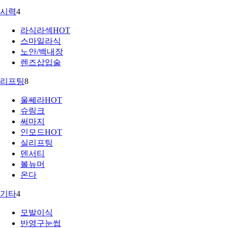
시력
4
라식라섹
HOT
스마일라식
노안/백내장
렌즈삽입술
리프팅
8
울쎄라
HOT
슈링크
써마지
인모드
HOT
실리프팅
덴서티
볼뉴머
온다
기타
4
모발이식
반영구눈썹