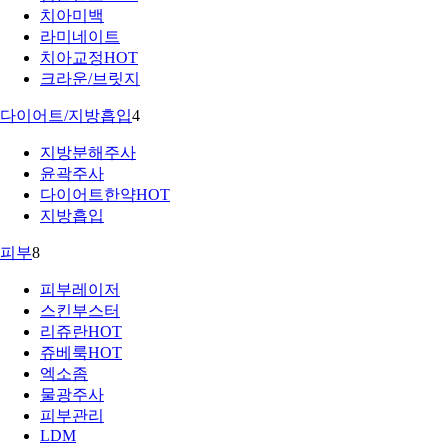
치아미백
라미네이트
치아교정
HOT
크라운/브릿지
다이어트/지방흡입
4
지방분해주사
윤곽주사
다이어트한약
HOT
지방흡입
피부
8
피부레이저
스킨부스터
리쥬란
HOT
쥬베룩
HOT
엑소좀
물광주사
피부관리
LDM