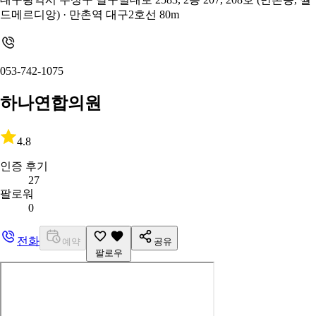
드메르디앙)
· 만촌역 대구2호선 80m
053-742-1075
하나연합의원
4.8
인증 후기
27
팔로워
0
전화
예약
공유
팔로우