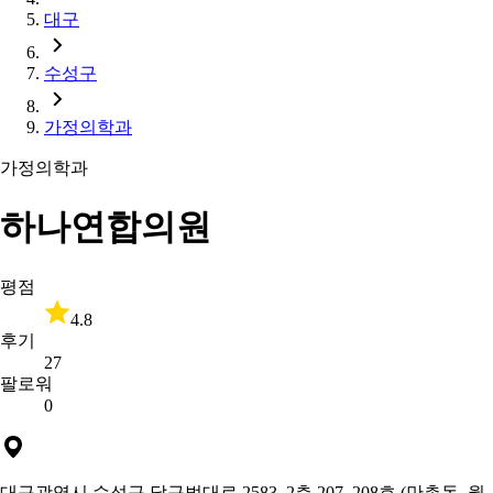
대구
수성구
가정의학과
가정의학과
하나연합의원
평점
4.8
후기
27
팔로워
0
대구광역시 수성구 달구벌대로 2583, 2층 207, 208호 (만촌동, 월