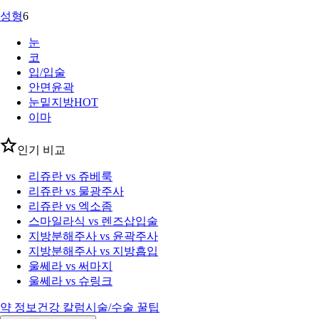
성형
6
눈
코
입/입술
안면윤곽
눈밑지방
HOT
이마
인기 비교
리쥬란 vs 쥬베룩
리쥬란 vs 물광주사
리쥬란 vs 엑소좀
스마일라식 vs 렌즈삽입술
지방분해주사 vs 윤곽주사
지방분해주사 vs 지방흡입
울쎄라 vs 써마지
울쎄라 vs 슈링크
약 정보
건강 칼럼
시술/수술 꿀팁