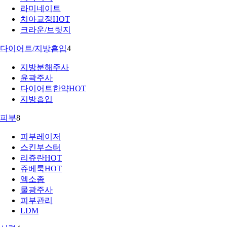
라미네이트
치아교정
HOT
크라운/브릿지
다이어트/지방흡입
4
지방분해주사
윤곽주사
다이어트한약
HOT
지방흡입
피부
8
피부레이저
스킨부스터
리쥬란
HOT
쥬베룩
HOT
엑소좀
물광주사
피부관리
LDM