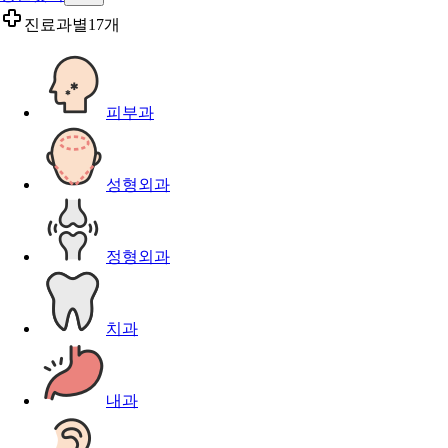
진료과별
17개
피부과
성형외과
정형외과
치과
내과