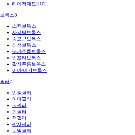
레이저제모
HOT
보톡스
8
스킨보톡스
사각턱보톡스
승모근보톡스
침샘보톡스
눈가주름보톡스
입꼬리보톡스
팔자주름보톡스
이마/미간보톡스
필러
7
입술필러
이마필러
코필러
귀필러
턱필러
팔자필러
눈밑필러