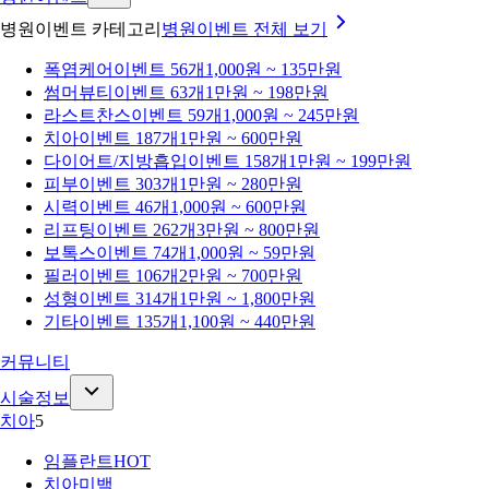
병원이벤트 카테고리
병원이벤트
전체 보기
폭염케어
이벤트 56개
1,000원 ~ 135만원
썸머뷰티
이벤트 63개
1만원 ~ 198만원
라스트찬스
이벤트 59개
1,000원 ~ 245만원
치아
이벤트 187개
1만원 ~ 600만원
다이어트/지방흡입
이벤트 158개
1만원 ~ 199만원
피부
이벤트 303개
1만원 ~ 280만원
시력
이벤트 46개
1,000원 ~ 600만원
리프팅
이벤트 262개
3만원 ~ 800만원
보톡스
이벤트 74개
1,000원 ~ 59만원
필러
이벤트 106개
2만원 ~ 700만원
성형
이벤트 314개
1만원 ~ 1,800만원
기타
이벤트 135개
1,100원 ~ 440만원
커뮤니티
시술정보
치아
5
임플란트
HOT
치아미백