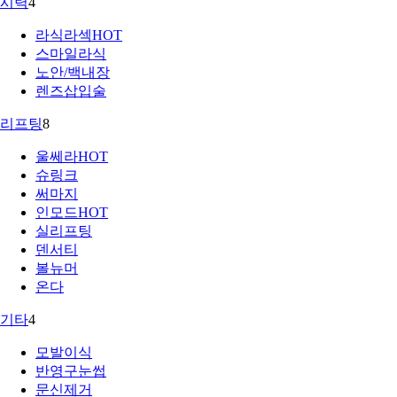
시력
4
라식라섹
HOT
스마일라식
노안/백내장
렌즈삽입술
리프팅
8
울쎄라
HOT
슈링크
써마지
인모드
HOT
실리프팅
덴서티
볼뉴머
온다
기타
4
모발이식
반영구눈썹
문신제거