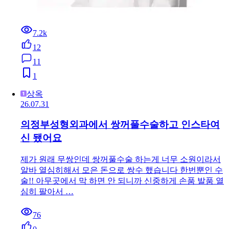
7.2k
12
11
1
상옥
26.07.31
의정부성형외과에서 쌍꺼풀수술하고 인스타여
신 됐어요
제가 원래 무쌍인데 쌍꺼풀수술 하는게 너무 소원이라서
알바 열심히해서 모은 돈으로 쌍수 했습니다 한번뿐인 수
술!! 아무곳에서 막 하면 안 되니까 신중하게 손품 발품 열
심히 팔아서 …
76