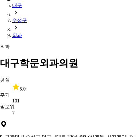
대구
수성구
외과
외과
대구학문외과의원
평점
5.0
후기
101
팔로워
7
대구광역시 수성구 달구벌대로 3204, 6층 (신매동, 시지메디빌)
·