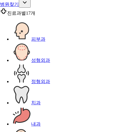
병원찾기
진료과별
17개
피부과
성형외과
정형외과
치과
내과