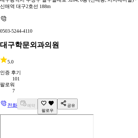
신매역 대구2호선 188m
0503-5244-4110
대구학문외과의원
5.0
인증 후기
101
팔로워
7
전화
예약
공유
팔로우