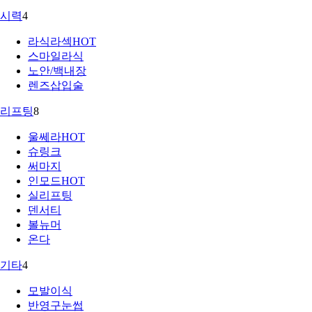
시력
4
라식라섹
HOT
스마일라식
노안/백내장
렌즈삽입술
리프팅
8
울쎄라
HOT
슈링크
써마지
인모드
HOT
실리프팅
덴서티
볼뉴머
온다
기타
4
모발이식
반영구눈썹