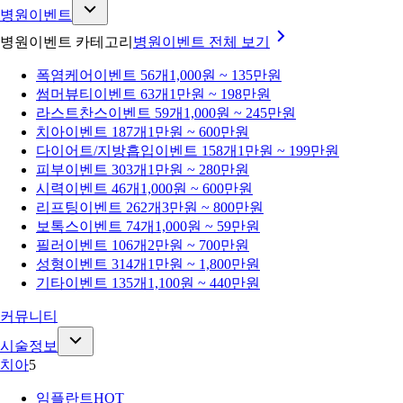
병원이벤트
병원이벤트 카테고리
병원이벤트
전체 보기
폭염케어
이벤트 56개
1,000원 ~ 135만원
썸머뷰티
이벤트 63개
1만원 ~ 198만원
라스트찬스
이벤트 59개
1,000원 ~ 245만원
치아
이벤트 187개
1만원 ~ 600만원
다이어트/지방흡입
이벤트 158개
1만원 ~ 199만원
피부
이벤트 303개
1만원 ~ 280만원
시력
이벤트 46개
1,000원 ~ 600만원
리프팅
이벤트 262개
3만원 ~ 800만원
보톡스
이벤트 74개
1,000원 ~ 59만원
필러
이벤트 106개
2만원 ~ 700만원
성형
이벤트 314개
1만원 ~ 1,800만원
기타
이벤트 135개
1,100원 ~ 440만원
커뮤니티
시술정보
치아
5
임플란트
HOT