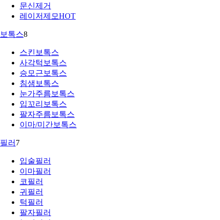
문신제거
레이저제모
HOT
보톡스
8
스킨보톡스
사각턱보톡스
승모근보톡스
침샘보톡스
눈가주름보톡스
입꼬리보톡스
팔자주름보톡스
이마/미간보톡스
필러
7
입술필러
이마필러
코필러
귀필러
턱필러
팔자필러