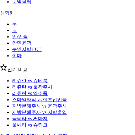
눈밑필러
성형
6
눈
코
입/입술
안면윤곽
눈밑지방
HOT
이마
인기 비교
리쥬란 vs 쥬베룩
리쥬란 vs 물광주사
리쥬란 vs 엑소좀
스마일라식 vs 렌즈삽입술
지방분해주사 vs 윤곽주사
지방분해주사 vs 지방흡입
울쎄라 vs 써마지
울쎄라 vs 슈링크