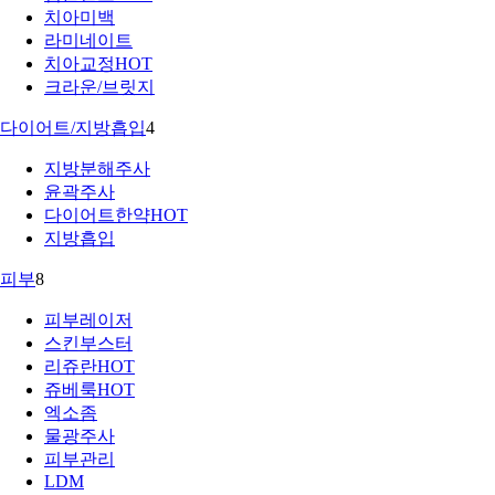
치아미백
라미네이트
치아교정
HOT
크라운/브릿지
다이어트/지방흡입
4
지방분해주사
윤곽주사
다이어트한약
HOT
지방흡입
피부
8
피부레이저
스킨부스터
리쥬란
HOT
쥬베룩
HOT
엑소좀
물광주사
피부관리
LDM