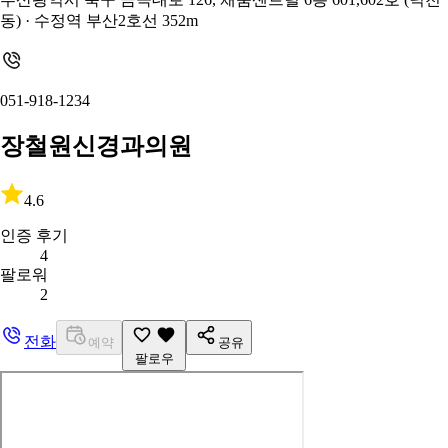
동)
· 수정역 부산2호선 352m
051-918-1234
장철원신경과의원
4.6
인증 후기
4
팔로워
2
전화
예약
공유
팔로우