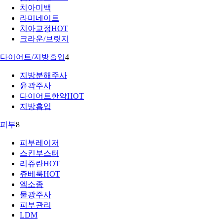
치아미백
라미네이트
치아교정
HOT
크라운/브릿지
다이어트/지방흡입
4
지방분해주사
윤곽주사
다이어트한약
HOT
지방흡입
피부
8
피부레이저
스킨부스터
리쥬란
HOT
쥬베룩
HOT
엑소좀
물광주사
피부관리
LDM