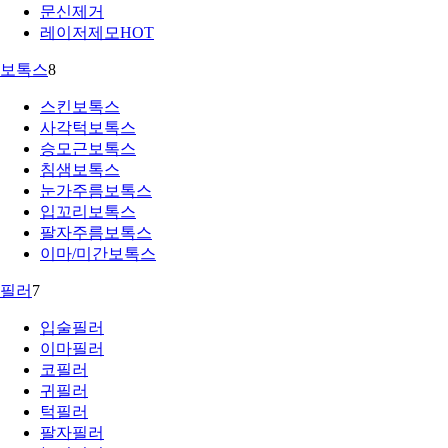
문신제거
레이저제모
HOT
보톡스
8
스킨보톡스
사각턱보톡스
승모근보톡스
침샘보톡스
눈가주름보톡스
입꼬리보톡스
팔자주름보톡스
이마/미간보톡스
필러
7
입술필러
이마필러
코필러
귀필러
턱필러
팔자필러