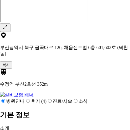
부산광역시 북구 금곡대로 126, 채움센트럴 6층 601,602호 (덕천
동)
복사
수정역 부산2호선
352m
병원안내
후기 (4)
진료/시술
소식
기본 정보
소개