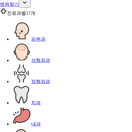
병원찾기
진료과별
17개
피부과
성형외과
정형외과
치과
내과