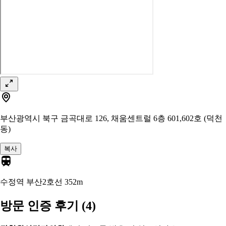
부산광역시 북구 금곡대로 126, 채움센트럴 6층 601,602호 (덕천
동)
복사
수정역 부산2호선
352m
방문 인증 후기
(4)