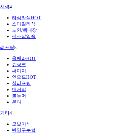
시력
4
라식라섹
HOT
스마일라식
노안/백내장
렌즈삽입술
리프팅
8
울쎄라
HOT
슈링크
써마지
인모드
HOT
실리프팅
덴서티
볼뉴머
온다
기타
4
모발이식
반영구눈썹