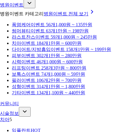
병원이벤트
병원이벤트 카테고리
병원이벤트
전체 보기
폭염케어
이벤트 56개
1,000원 ~ 135만원
썸머뷰티
이벤트 63개
1만원 ~ 198만원
라스트찬스
이벤트 59개
1,000원 ~ 245만원
치아
이벤트 184개
1만원 ~ 600만원
다이어트/지방흡입
이벤트 158개
1만원 ~ 199만원
피부
이벤트 302개
1만원 ~ 280만원
시력
이벤트 46개
1,000원 ~ 600만원
리프팅
이벤트 258개
3만원 ~ 800만원
보톡스
이벤트 74개
1,000원 ~ 59만원
필러
이벤트 106개
2만원 ~ 700만원
성형
이벤트 314개
1만원 ~ 1,800만원
기타
이벤트 134개
1,100원 ~ 440만원
커뮤니티
시술정보
치아
5
임플란트
HOT