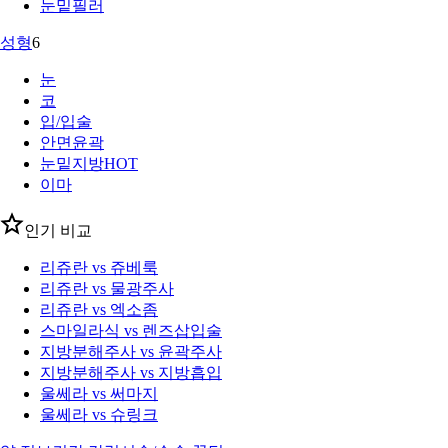
눈밑필러
성형
6
눈
코
입/입술
안면윤곽
눈밑지방
HOT
이마
인기 비교
리쥬란 vs 쥬베룩
리쥬란 vs 물광주사
리쥬란 vs 엑소좀
스마일라식 vs 렌즈삽입술
지방분해주사 vs 윤곽주사
지방분해주사 vs 지방흡입
울쎄라 vs 써마지
울쎄라 vs 슈링크