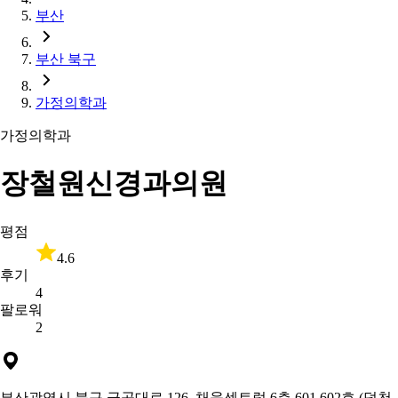
부산
부산 북구
가정의학과
가정의학과
장철원신경과의원
평점
4.6
후기
4
팔로워
2
부산광역시 북구 금곡대로 126, 채움센트럴 6층 601,602호 (덕천