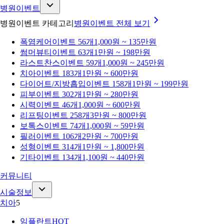
병원이벤트
병원이벤트 카테고리
병원이벤트
전체 보기
폭염케어
이벤트 56개
1,000원 ~ 135만원
썸머뷰티
이벤트 63개
1만원 ~ 198만원
라스트찬스
이벤트 59개
1,000원 ~ 245만원
치아
이벤트 183개
1만원 ~ 600만원
다이어트/지방흡입
이벤트 158개
1만원 ~ 199만원
피부
이벤트 302개
1만원 ~ 280만원
시력
이벤트 46개
1,000원 ~ 600만원
리프팅
이벤트 258개
3만원 ~ 800만원
보톡스
이벤트 74개
1,000원 ~ 59만원
필러
이벤트 106개
2만원 ~ 700만원
성형
이벤트 314개
1만원 ~ 1,800만원
기타
이벤트 134개
1,100원 ~ 440만원
커뮤니티
시술정보
치아
5
임플란트
HOT