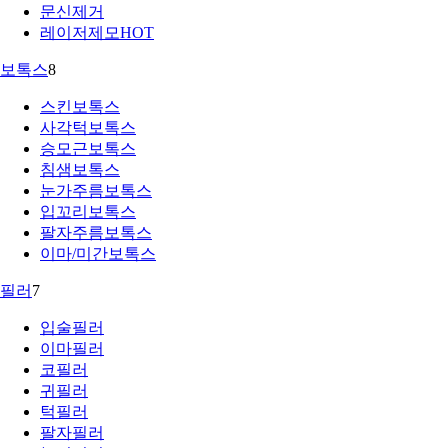
문신제거
레이저제모
HOT
보톡스
8
스킨보톡스
사각턱보톡스
승모근보톡스
침샘보톡스
눈가주름보톡스
입꼬리보톡스
팔자주름보톡스
이마/미간보톡스
필러
7
입술필러
이마필러
코필러
귀필러
턱필러
팔자필러