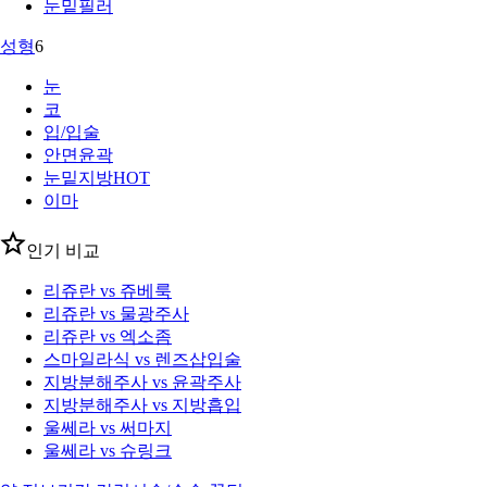
눈밑필러
성형
6
눈
코
입/입술
안면윤곽
눈밑지방
HOT
이마
인기 비교
리쥬란 vs 쥬베룩
리쥬란 vs 물광주사
리쥬란 vs 엑소좀
스마일라식 vs 렌즈삽입술
지방분해주사 vs 윤곽주사
지방분해주사 vs 지방흡입
울쎄라 vs 써마지
울쎄라 vs 슈링크