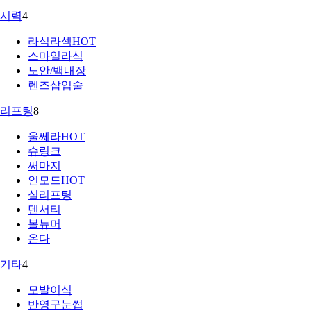
시력
4
라식라섹
HOT
스마일라식
노안/백내장
렌즈삽입술
리프팅
8
울쎄라
HOT
슈링크
써마지
인모드
HOT
실리프팅
덴서티
볼뉴머
온다
기타
4
모발이식
반영구눈썹