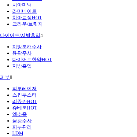
치아미백
라미네이트
치아교정
HOT
크라운/브릿지
다이어트/지방흡입
4
지방분해주사
윤곽주사
다이어트한약
HOT
지방흡입
피부
8
피부레이저
스킨부스터
리쥬란
HOT
쥬베룩
HOT
엑소좀
물광주사
피부관리
LDM