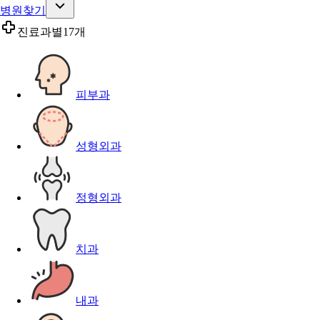
병원찾기
진료과별
17개
피부과
성형외과
정형외과
치과
내과