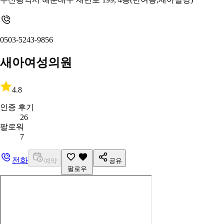
0503-5243-9856
새아여성의원
4.8
인증 후기
26
팔로워
7
전화
예약
공유
팔로우