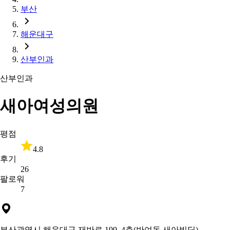
부산
해운대구
산부인과
산부인과
새아여성의원
평점
4.8
후기
26
팔로워
7
부산광역시 해운대구 재반로 199, 4층(반여동,새아빌딩)