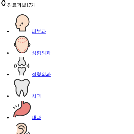
진료과별
17개
피부과
성형외과
정형외과
치과
내과