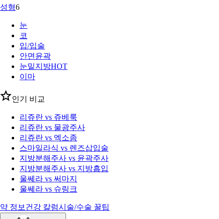
성형
6
눈
코
입/입술
안면윤곽
눈밑지방
HOT
이마
인기 비교
리쥬란 vs 쥬베룩
리쥬란 vs 물광주사
리쥬란 vs 엑소좀
스마일라식 vs 렌즈삽입술
지방분해주사 vs 윤곽주사
지방분해주사 vs 지방흡입
울쎄라 vs 써마지
울쎄라 vs 슈링크
약 정보
건강 칼럼
시술/수술 꿀팁