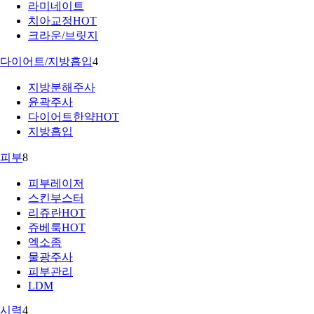
라미네이트
치아교정
HOT
크라운/브릿지
다이어트/지방흡입
4
지방분해주사
윤곽주사
다이어트한약
HOT
지방흡입
피부
8
피부레이저
스킨부스터
리쥬란
HOT
쥬베룩
HOT
엑소좀
물광주사
피부관리
LDM
시력
4