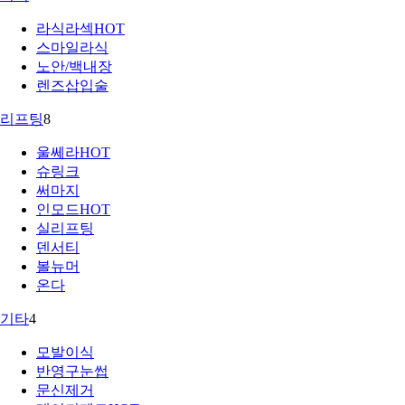
라식라섹
HOT
스마일라식
노안/백내장
렌즈삽입술
리프팅
8
울쎄라
HOT
슈링크
써마지
인모드
HOT
실리프팅
덴서티
볼뉴머
온다
기타
4
모발이식
반영구눈썹
문신제거