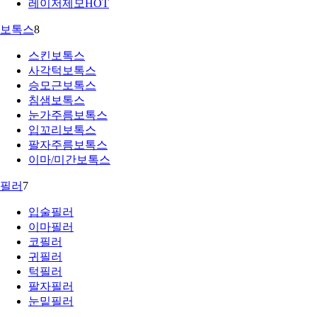
레이저제모
HOT
보톡스
8
스킨보톡스
사각턱보톡스
승모근보톡스
침샘보톡스
눈가주름보톡스
입꼬리보톡스
팔자주름보톡스
이마/미간보톡스
필러
7
입술필러
이마필러
코필러
귀필러
턱필러
팔자필러
눈밑필러