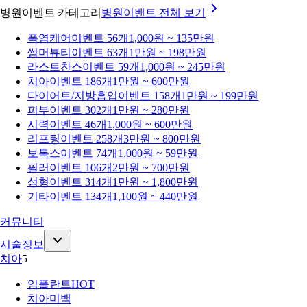
병원이벤트 카테고리
병원이벤트
전체 보기
폭염케어
이벤트 56개
1,000원 ~ 135만원
썸머뷰티
이벤트 63개
1만원 ~ 198만원
라스트찬스
이벤트 59개
1,000원 ~ 245만원
치아
이벤트 186개
1만원 ~ 600만원
다이어트/지방흡입
이벤트 158개
1만원 ~ 199만원
피부
이벤트 302개
1만원 ~ 280만원
시력
이벤트 46개
1,000원 ~ 600만원
리프팅
이벤트 258개
3만원 ~ 800만원
보톡스
이벤트 74개
1,000원 ~ 59만원
필러
이벤트 106개
2만원 ~ 700만원
성형
이벤트 314개
1만원 ~ 1,800만원
기타
이벤트 134개
1,100원 ~ 440만원
커뮤니티
시술정보
치아
5
임플란트
HOT
치아미백