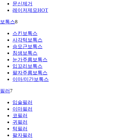
문신제거
레이저제모
HOT
보톡스
8
스킨보톡스
사각턱보톡스
승모근보톡스
침샘보톡스
눈가주름보톡스
입꼬리보톡스
팔자주름보톡스
이마/미간보톡스
필러
7
입술필러
이마필러
코필러
귀필러
턱필러
팔자필러