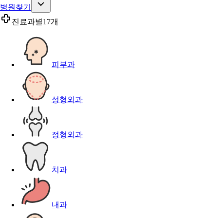
병원찾기
진료과별
17개
피부과
성형외과
정형외과
치과
내과