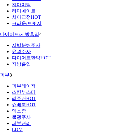
치아미백
라미네이트
치아교정
HOT
크라운/브릿지
다이어트/지방흡입
4
지방분해주사
윤곽주사
다이어트한약
HOT
지방흡입
피부
8
피부레이저
스킨부스터
리쥬란
HOT
쥬베룩
HOT
엑소좀
물광주사
피부관리
LDM