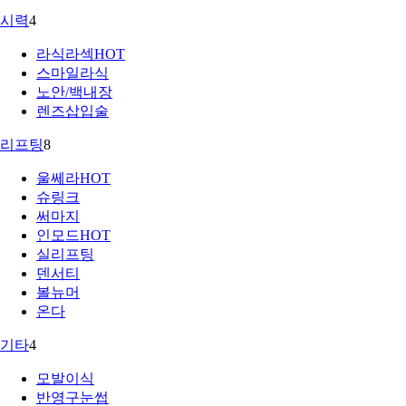
시력
4
라식라섹
HOT
스마일라식
노안/백내장
렌즈삽입술
리프팅
8
울쎄라
HOT
슈링크
써마지
인모드
HOT
실리프팅
덴서티
볼뉴머
온다
기타
4
모발이식
반영구눈썹