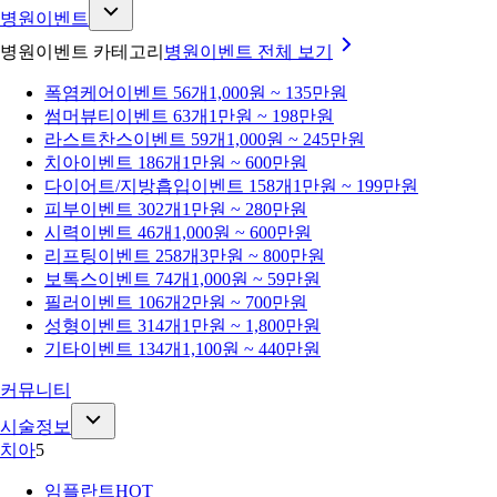
병원이벤트
병원이벤트 카테고리
병원이벤트
전체 보기
폭염케어
이벤트 56개
1,000원 ~ 135만원
썸머뷰티
이벤트 63개
1만원 ~ 198만원
라스트찬스
이벤트 59개
1,000원 ~ 245만원
치아
이벤트 186개
1만원 ~ 600만원
다이어트/지방흡입
이벤트 158개
1만원 ~ 199만원
피부
이벤트 302개
1만원 ~ 280만원
시력
이벤트 46개
1,000원 ~ 600만원
리프팅
이벤트 258개
3만원 ~ 800만원
보톡스
이벤트 74개
1,000원 ~ 59만원
필러
이벤트 106개
2만원 ~ 700만원
성형
이벤트 314개
1만원 ~ 1,800만원
기타
이벤트 134개
1,100원 ~ 440만원
커뮤니티
시술정보
치아
5
임플란트
HOT