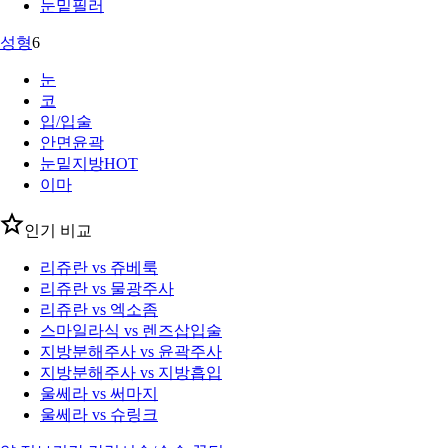
눈밑필러
성형
6
눈
코
입/입술
안면윤곽
눈밑지방
HOT
이마
인기 비교
리쥬란 vs 쥬베룩
리쥬란 vs 물광주사
리쥬란 vs 엑소좀
스마일라식 vs 렌즈삽입술
지방분해주사 vs 윤곽주사
지방분해주사 vs 지방흡입
울쎄라 vs 써마지
울쎄라 vs 슈링크