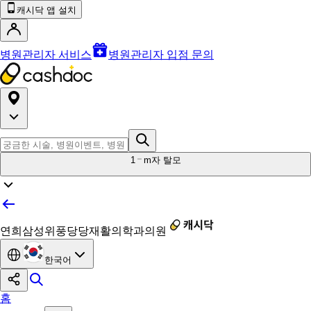
캐시닥 앱 설치
병원관리자 서비스
병원관리자 입점 문의
1
m자 탈모
연희삼성위풍당당재활의학과의원
한국어
홈