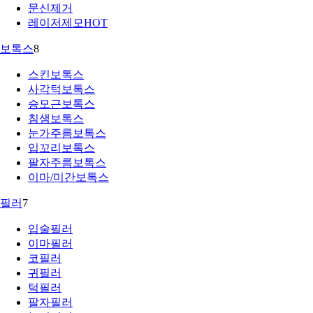
문신제거
레이저제모
HOT
보톡스
8
스킨보톡스
사각턱보톡스
승모근보톡스
침샘보톡스
눈가주름보톡스
입꼬리보톡스
팔자주름보톡스
이마/미간보톡스
필러
7
입술필러
이마필러
코필러
귀필러
턱필러
팔자필러