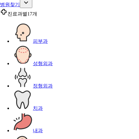
병원찾기
진료과별
17개
피부과
성형외과
정형외과
치과
내과