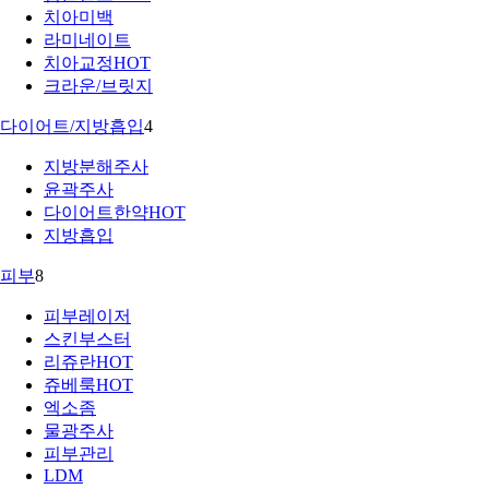
치아미백
라미네이트
치아교정
HOT
크라운/브릿지
다이어트/지방흡입
4
지방분해주사
윤곽주사
다이어트한약
HOT
지방흡입
피부
8
피부레이저
스킨부스터
리쥬란
HOT
쥬베룩
HOT
엑소좀
물광주사
피부관리
LDM