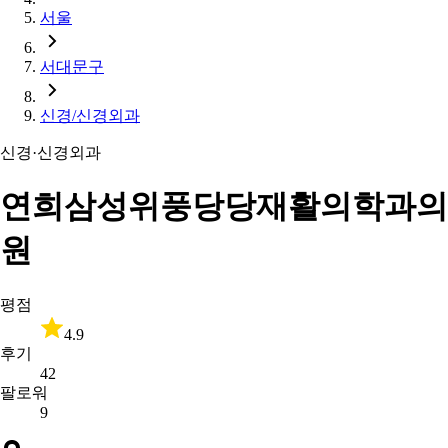
서울
서대문구
신경/신경외과
신경·신경외과
연희삼성위풍당당재활의학과의
원
평점
4.9
후기
42
팔로워
9