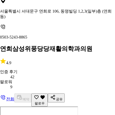
서울특별시 서대문구 연희로 106, 동명빌딩 1,2,3(일부)층 (연희
동)
0503-5243-8865
연희삼성위풍당당재활의학과의원
4.9
인증 후기
42
팔로워
9
전화
예약
공유
팔로우