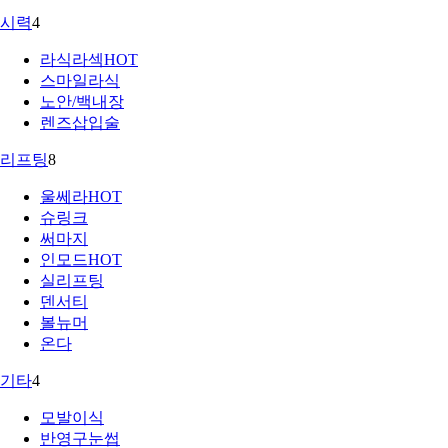
시력
4
라식라섹
HOT
스마일라식
노안/백내장
렌즈삽입술
리프팅
8
울쎄라
HOT
슈링크
써마지
인모드
HOT
실리프팅
덴서티
볼뉴머
온다
기타
4
모발이식
반영구눈썹