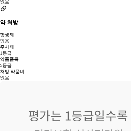
없음
약 처방
항생제
없음
주사제
1등급
약품품목
5등급
처방 약품비
없음