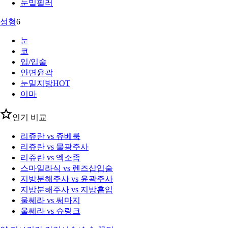
눈밑필러
성형
6
눈
코
입/입술
안면윤곽
눈밑지방
HOT
이마
인기 비교
리쥬란 vs 쥬베룩
리쥬란 vs 물광주사
리쥬란 vs 엑소좀
스마일라식 vs 렌즈삽입술
지방분해주사 vs 윤곽주사
지방분해주사 vs 지방흡입
울쎄라 vs 써마지
울쎄라 vs 슈링크