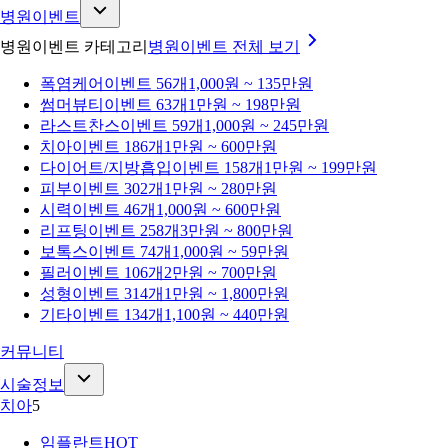
병원이벤트
병원이벤트 카테고리
병원이벤트
전체 보기
폭염케어
이벤트 56개
1,000원 ~ 135만원
썸머뷰티
이벤트 63개
1만원 ~ 198만원
라스트찬스
이벤트 59개
1,000원 ~ 245만원
치아
이벤트 186개
1만원 ~ 600만원
다이어트/지방흡입
이벤트 158개
1만원 ~ 199만원
피부
이벤트 302개
1만원 ~ 280만원
시력
이벤트 46개
1,000원 ~ 600만원
리프팅
이벤트 258개
3만원 ~ 800만원
보톡스
이벤트 74개
1,000원 ~ 59만원
필러
이벤트 106개
2만원 ~ 700만원
성형
이벤트 314개
1만원 ~ 1,800만원
기타
이벤트 134개
1,100원 ~ 440만원
커뮤니티
시술정보
치아
5
임플란트
HOT