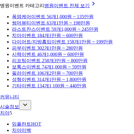
병원이벤트 카테고리
병원이벤트
전체 보기
폭염케어
이벤트 56개
1,000원 ~ 135만원
썸머뷰티
이벤트 63개
1만원 ~ 198만원
라스트찬스
이벤트 59개
1,000원 ~ 245만원
치아
이벤트 184개
1만원 ~ 600만원
다이어트/지방흡입
이벤트 158개
1만원 ~ 199만원
피부
이벤트 302개
1만원 ~ 280만원
시력
이벤트 46개
1,000원 ~ 600만원
리프팅
이벤트 258개
3만원 ~ 800만원
보톡스
이벤트 74개
1,000원 ~ 59만원
필러
이벤트 106개
2만원 ~ 700만원
성형
이벤트 314개
1만원 ~ 1,800만원
기타
이벤트 134개
1,100원 ~ 440만원
커뮤니티
시술정보
치아
5
임플란트
HOT
치아미백