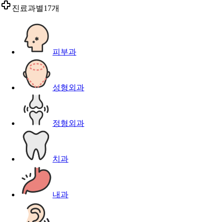
진료과별
17개
피부과
성형외과
정형외과
치과
내과