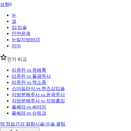
성형
6
눈
코
입/입술
안면윤곽
눈밑지방
HOT
이마
인기 비교
리쥬란 vs 쥬베룩
리쥬란 vs 물광주사
리쥬란 vs 엑소좀
스마일라식 vs 렌즈삽입술
지방분해주사 vs 윤곽주사
지방분해주사 vs 지방흡입
울쎄라 vs 써마지
울쎄라 vs 슈링크
약 정보
건강 칼럼
시술/수술 꿀팁