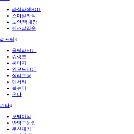
라식라섹
HOT
스마일라식
노안/백내장
렌즈삽입술
리프팅
8
울쎄라
HOT
슈링크
써마지
인모드
HOT
실리프팅
덴서티
볼뉴머
온다
기타
4
모발이식
반영구눈썹
문신제거