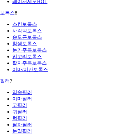
레이저제모
HOT
보톡스
8
스킨보톡스
사각턱보톡스
승모근보톡스
침샘보톡스
눈가주름보톡스
입꼬리보톡스
팔자주름보톡스
이마/미간보톡스
필러
7
입술필러
이마필러
코필러
귀필러
턱필러
팔자필러
눈밑필러