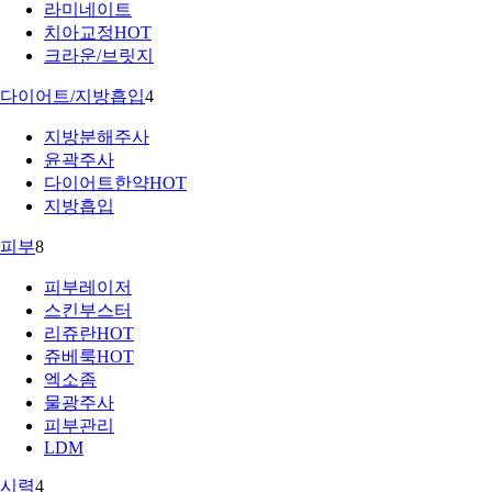
라미네이트
치아교정
HOT
크라운/브릿지
다이어트/지방흡입
4
지방분해주사
윤곽주사
다이어트한약
HOT
지방흡입
피부
8
피부레이저
스킨부스터
리쥬란
HOT
쥬베룩
HOT
엑소좀
물광주사
피부관리
LDM
시력
4