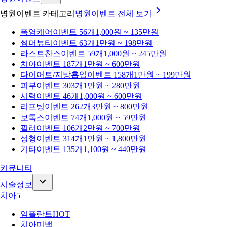
병원이벤트 카테고리
병원이벤트
전체 보기
폭염케어
이벤트 56개
1,000원 ~ 135만원
썸머뷰티
이벤트 63개
1만원 ~ 198만원
라스트찬스
이벤트 59개
1,000원 ~ 245만원
치아
이벤트 187개
1만원 ~ 600만원
다이어트/지방흡입
이벤트 158개
1만원 ~ 199만원
피부
이벤트 303개
1만원 ~ 280만원
시력
이벤트 46개
1,000원 ~ 600만원
리프팅
이벤트 262개
3만원 ~ 800만원
보톡스
이벤트 74개
1,000원 ~ 59만원
필러
이벤트 106개
2만원 ~ 700만원
성형
이벤트 314개
1만원 ~ 1,800만원
기타
이벤트 135개
1,100원 ~ 440만원
커뮤니티
시술정보
치아
5
임플란트
HOT
치아미백