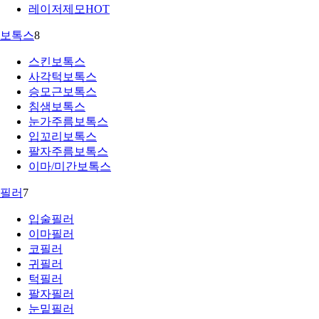
레이저제모
HOT
보톡스
8
스킨보톡스
사각턱보톡스
승모근보톡스
침샘보톡스
눈가주름보톡스
입꼬리보톡스
팔자주름보톡스
이마/미간보톡스
필러
7
입술필러
이마필러
코필러
귀필러
턱필러
팔자필러
눈밑필러