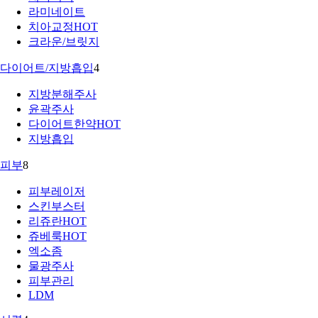
라미네이트
치아교정
HOT
크라운/브릿지
다이어트/지방흡입
4
지방분해주사
윤곽주사
다이어트한약
HOT
지방흡입
피부
8
피부레이저
스킨부스터
리쥬란
HOT
쥬베룩
HOT
엑소좀
물광주사
피부관리
LDM