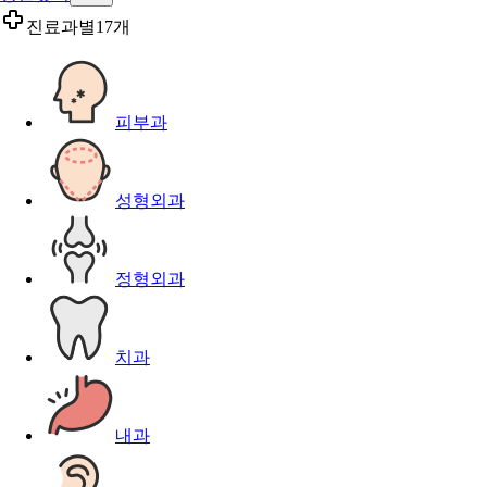
진료과별
17개
피부과
성형외과
정형외과
치과
내과