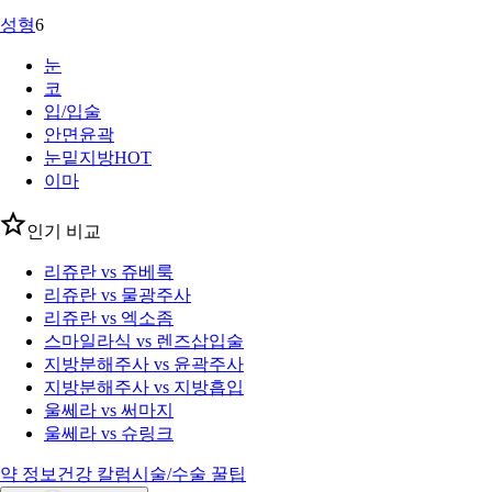
성형
6
눈
코
입/입술
안면윤곽
눈밑지방
HOT
이마
인기 비교
리쥬란 vs 쥬베룩
리쥬란 vs 물광주사
리쥬란 vs 엑소좀
스마일라식 vs 렌즈삽입술
지방분해주사 vs 윤곽주사
지방분해주사 vs 지방흡입
울쎄라 vs 써마지
울쎄라 vs 슈링크
약 정보
건강 칼럼
시술/수술 꿀팁