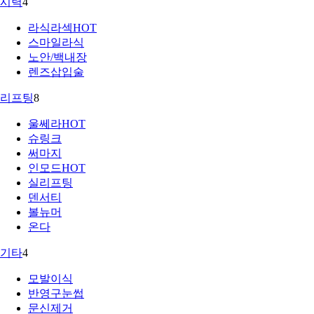
시력
4
라식라섹
HOT
스마일라식
노안/백내장
렌즈삽입술
리프팅
8
울쎄라
HOT
슈링크
써마지
인모드
HOT
실리프팅
덴서티
볼뉴머
온다
기타
4
모발이식
반영구눈썹
문신제거