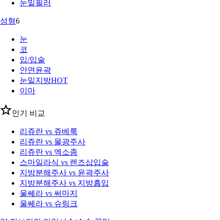
눈밑필러
성형
6
눈
코
입/입술
안면윤곽
눈밑지방
HOT
이마
인기 비교
리쥬란 vs 쥬베룩
리쥬란 vs 물광주사
리쥬란 vs 엑소좀
스마일라식 vs 렌즈삽입술
지방분해주사 vs 윤곽주사
지방분해주사 vs 지방흡입
울쎄라 vs 써마지
울쎄라 vs 슈링크