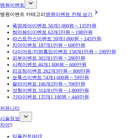
병원이벤트
병원이벤트 카테고리
병원이벤트
전체 보기
폭염케어
이벤트 56개
1,000원 ~ 135만원
썸머뷰티
이벤트 63개
1만원 ~ 198만원
라스트찬스
이벤트 59개
1,000원 ~ 245만원
치아
이벤트 187개
1만원 ~ 600만원
다이어트/지방흡입
이벤트 158개
1만원 ~ 199만원
피부
이벤트 303개
1만원 ~ 280만원
시력
이벤트 46개
1,000원 ~ 600만원
리프팅
이벤트 262개
3만원 ~ 800만원
보톡스
이벤트 74개
1,000원 ~ 59만원
필러
이벤트 106개
2만원 ~ 700만원
성형
이벤트 314개
1만원 ~ 1,800만원
기타
이벤트 135개
1,100원 ~ 440만원
커뮤니티
시술정보
치아
5
임플란트
HOT