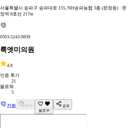
서울특별시 송파구 송파대로 155, NH송파농협 3층 (문정동)
· 문
정역 8호선 217m
0503-5243-9839
룩엣미의원
4.8
인증 후기
21
팔로워
5
전화
예약
공유
팔로우