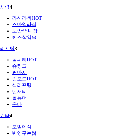
시력
4
라식라섹
HOT
스마일라식
노안/백내장
렌즈삽입술
리프팅
8
울쎄라
HOT
슈링크
써마지
인모드
HOT
실리프팅
덴서티
볼뉴머
온다
기타
4
모발이식
반영구눈썹