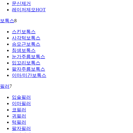
문신제거
레이저제모
HOT
보톡스
8
스킨보톡스
사각턱보톡스
승모근보톡스
침샘보톡스
눈가주름보톡스
입꼬리보톡스
팔자주름보톡스
이마/미간보톡스
필러
7
입술필러
이마필러
코필러
귀필러
턱필러
팔자필러