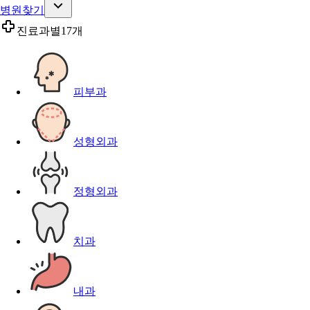
병원찾기
진료과별
17개
피부과
성형외과
정형외과
치과
내과