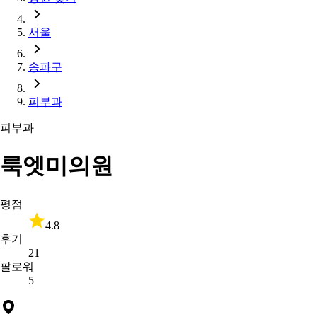
서울
송파구
피부과
피부과
룩엣미의원
평점
4.8
후기
21
팔로워
5