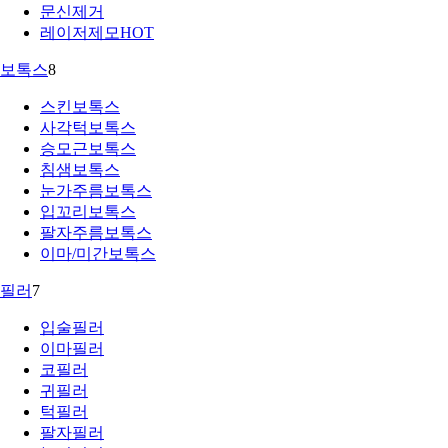
문신제거
레이저제모
HOT
보톡스
8
스킨보톡스
사각턱보톡스
승모근보톡스
침샘보톡스
눈가주름보톡스
입꼬리보톡스
팔자주름보톡스
이마/미간보톡스
필러
7
입술필러
이마필러
코필러
귀필러
턱필러
팔자필러