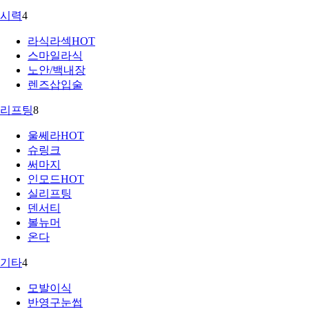
시력
4
라식라섹
HOT
스마일라식
노안/백내장
렌즈삽입술
리프팅
8
울쎄라
HOT
슈링크
써마지
인모드
HOT
실리프팅
덴서티
볼뉴머
온다
기타
4
모발이식
반영구눈썹