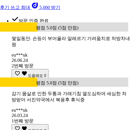
후기 쓰고 최대
5,000 받기
방문 인증 완료
평점 5.0점 (5점 만점)
몇일동안. 손등이 부어올라 알레르기 가려움치료 처방차내
원
eu***uk
26.06.24
2번째 방문
도움돼요
0
평점 5.0점 (5점 만점)
감기 몸살로 인한 두통과 가래기침 열도심하여 세심한 처
방받아 서진약국에서 복용후 휴식중
eu***uk
26.03.24
1번째 방문