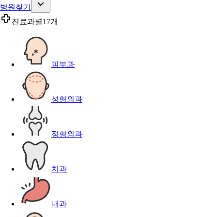
병원찾기
진료과별
17개
피부과
성형외과
정형외과
치과
내과