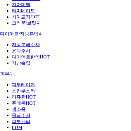
치아미백
라미네이트
치아교정
HOT
크라운/브릿지
다이어트/지방흡입
4
지방분해주사
윤곽주사
다이어트한약
HOT
지방흡입
피부
8
피부레이저
스킨부스터
리쥬란
HOT
쥬베룩
HOT
엑소좀
물광주사
피부관리
LDM