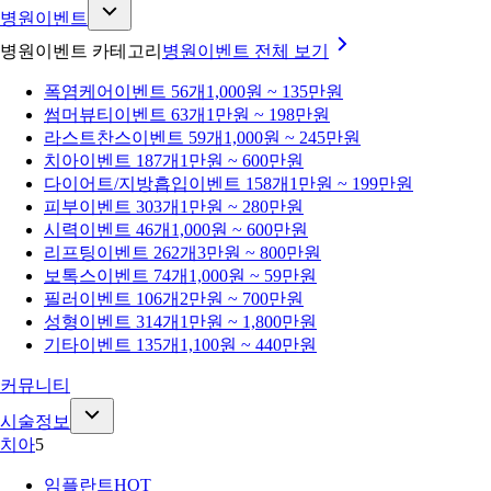
병원이벤트
병원이벤트 카테고리
병원이벤트
전체 보기
폭염케어
이벤트 56개
1,000원 ~ 135만원
썸머뷰티
이벤트 63개
1만원 ~ 198만원
라스트찬스
이벤트 59개
1,000원 ~ 245만원
치아
이벤트 187개
1만원 ~ 600만원
다이어트/지방흡입
이벤트 158개
1만원 ~ 199만원
피부
이벤트 303개
1만원 ~ 280만원
시력
이벤트 46개
1,000원 ~ 600만원
리프팅
이벤트 262개
3만원 ~ 800만원
보톡스
이벤트 74개
1,000원 ~ 59만원
필러
이벤트 106개
2만원 ~ 700만원
성형
이벤트 314개
1만원 ~ 1,800만원
기타
이벤트 135개
1,100원 ~ 440만원
커뮤니티
시술정보
치아
5
임플란트
HOT