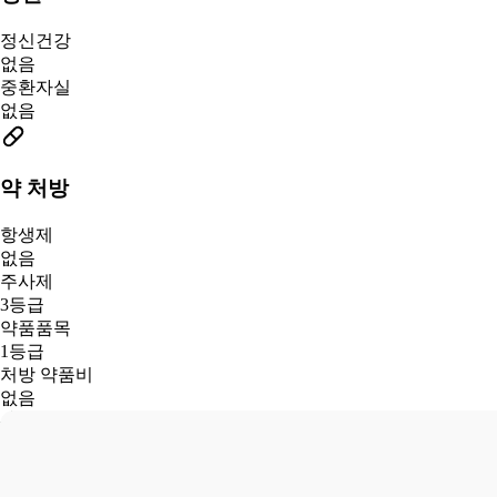
정신건강
없음
중환자실
없음
약 처방
항생제
없음
주사제
3등급
약품품목
1등급
처방 약품비
없음