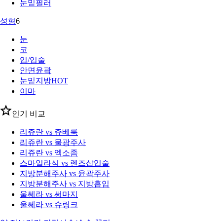
눈밑필러
성형
6
눈
코
입/입술
안면윤곽
눈밑지방
HOT
이마
인기 비교
리쥬란 vs 쥬베룩
리쥬란 vs 물광주사
리쥬란 vs 엑소좀
스마일라식 vs 렌즈삽입술
지방분해주사 vs 윤곽주사
지방분해주사 vs 지방흡입
울쎄라 vs 써마지
울쎄라 vs 슈링크