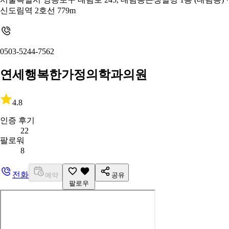
신도림역 2호선 779m
0503-5244-7562
연세행복한가정의학과의원
4.8
인증 후기
22
팔로워
8
전화
예약
공유
팔로우