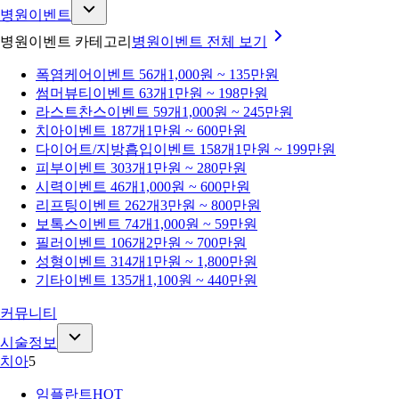
병원이벤트
병원이벤트 카테고리
병원이벤트
전체 보기
폭염케어
이벤트 56개
1,000원 ~ 135만원
썸머뷰티
이벤트 63개
1만원 ~ 198만원
라스트찬스
이벤트 59개
1,000원 ~ 245만원
치아
이벤트 187개
1만원 ~ 600만원
다이어트/지방흡입
이벤트 158개
1만원 ~ 199만원
피부
이벤트 303개
1만원 ~ 280만원
시력
이벤트 46개
1,000원 ~ 600만원
리프팅
이벤트 262개
3만원 ~ 800만원
보톡스
이벤트 74개
1,000원 ~ 59만원
필러
이벤트 106개
2만원 ~ 700만원
성형
이벤트 314개
1만원 ~ 1,800만원
기타
이벤트 135개
1,100원 ~ 440만원
커뮤니티
시술정보
치아
5
임플란트
HOT