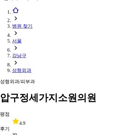
병원 찾기
서울
강남구
성형외과
성형외과/피부과
압구정세가지소원의원
평점
4.9
후기
39