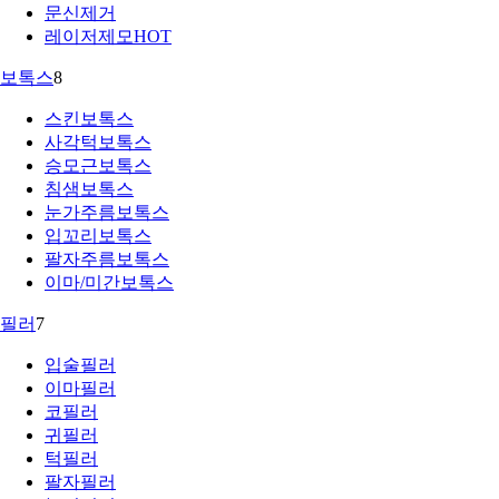
문신제거
레이저제모
HOT
보톡스
8
스킨보톡스
사각턱보톡스
승모근보톡스
침샘보톡스
눈가주름보톡스
입꼬리보톡스
팔자주름보톡스
이마/미간보톡스
필러
7
입술필러
이마필러
코필러
귀필러
턱필러
팔자필러