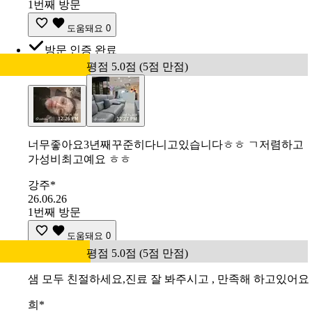
1번째 방문
도움돼요
0
방문 인증 완료
평점 5.0점 (5점 만점)
너무좋아요3년째꾸준히다니고있습니다ㅎㅎ ㄱ저렴하고
가성비최고예요 ㅎㅎ
강주*
26.06.26
1번째 방문
도움돼요
0
평점 5.0점 (5점 만점)
샘 모두 친절하세요,진료 잘 봐주시고 , 만족해 하고있어요
희*