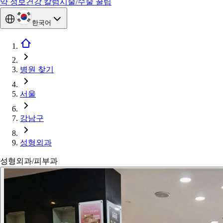
약 정보
건강 칼럼
시술/수술 꿀팁
한국어
병원 찾기
서울
강남구
성형외과
성형외과/피부과