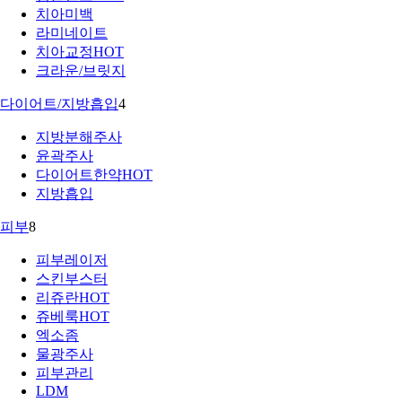
치아미백
라미네이트
치아교정
HOT
크라운/브릿지
다이어트/지방흡입
4
지방분해주사
윤곽주사
다이어트한약
HOT
지방흡입
피부
8
피부레이저
스킨부스터
리쥬란
HOT
쥬베룩
HOT
엑소좀
물광주사
피부관리
LDM