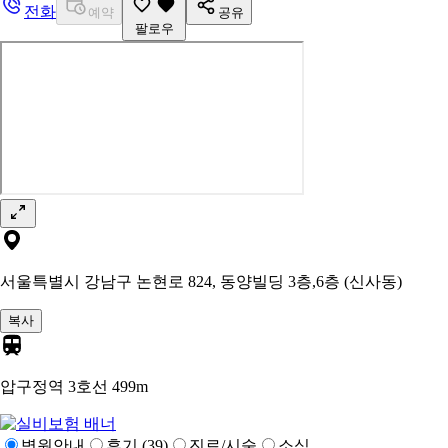
전화
예약
공유
팔로우
서울특별시 강남구 논현로 824, 동양빌딩 3층,6층 (신사동)
복사
압구정역 3호선
499m
병원안내
후기 (39)
진료/시술
소식