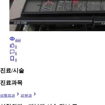
444
0
6
0
진료/시술
진료과목
성형외과
피부과