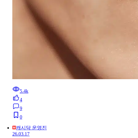
5.4k
4
9
0
캐시닥 운영진
26.03.17