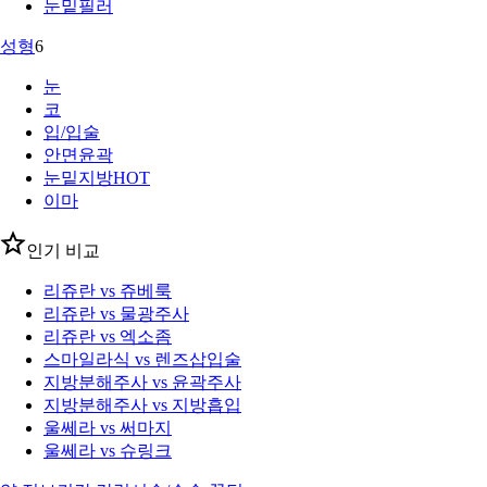
눈밑필러
성형
6
눈
코
입/입술
안면윤곽
눈밑지방
HOT
이마
인기 비교
리쥬란 vs 쥬베룩
리쥬란 vs 물광주사
리쥬란 vs 엑소좀
스마일라식 vs 렌즈삽입술
지방분해주사 vs 윤곽주사
지방분해주사 vs 지방흡입
울쎄라 vs 써마지
울쎄라 vs 슈링크