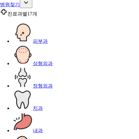
병원찾기
진료과별
17개
피부과
성형외과
정형외과
치과
내과