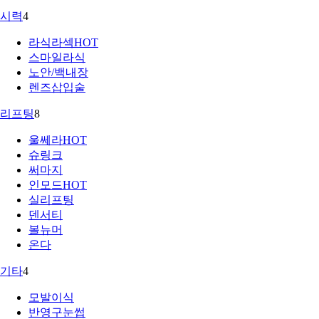
시력
4
라식라섹
HOT
스마일라식
노안/백내장
렌즈삽입술
리프팅
8
울쎄라
HOT
슈링크
써마지
인모드
HOT
실리프팅
덴서티
볼뉴머
온다
기타
4
모발이식
반영구눈썹