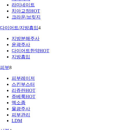
라미네이트
치아교정
HOT
크라운/브릿지
다이어트/지방흡입
4
지방분해주사
윤곽주사
다이어트한약
HOT
지방흡입
피부
8
피부레이저
스킨부스터
리쥬란
HOT
쥬베룩
HOT
엑소좀
물광주사
피부관리
LDM