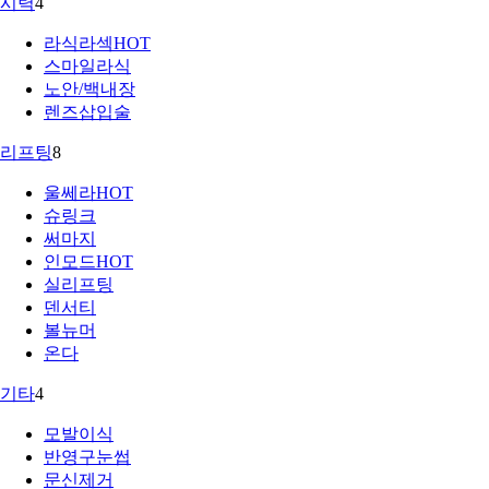
시력
4
라식라섹
HOT
스마일라식
노안/백내장
렌즈삽입술
리프팅
8
울쎄라
HOT
슈링크
써마지
인모드
HOT
실리프팅
덴서티
볼뉴머
온다
기타
4
모발이식
반영구눈썹
문신제거