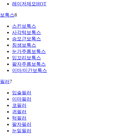
레이저제모
HOT
보톡스
8
스킨보톡스
사각턱보톡스
승모근보톡스
침샘보톡스
눈가주름보톡스
입꼬리보톡스
팔자주름보톡스
이마/미간보톡스
필러
7
입술필러
이마필러
코필러
귀필러
턱필러
팔자필러
눈밑필러