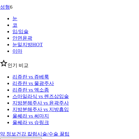
성형
6
눈
코
입/입술
안면윤곽
눈밑지방
HOT
이마
인기 비교
리쥬란 vs 쥬베룩
리쥬란 vs 물광주사
리쥬란 vs 엑소좀
스마일라식 vs 렌즈삽입술
지방분해주사 vs 윤곽주사
지방분해주사 vs 지방흡입
울쎄라 vs 써마지
울쎄라 vs 슈링크
약 정보
건강 칼럼
시술/수술 꿀팁