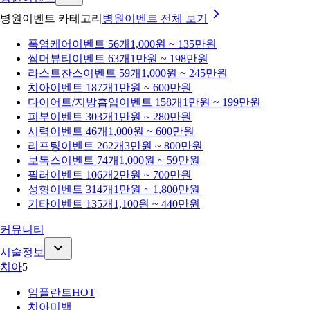
병원이벤트 카테고리
병원이벤트
전체 보기
폭염케어
이벤트 56개
1,000원 ~ 135만원
썸머뷰티
이벤트 63개
1만원 ~ 198만원
라스트찬스
이벤트 59개
1,000원 ~ 245만원
치아
이벤트 187개
1만원 ~ 600만원
다이어트/지방흡입
이벤트 158개
1만원 ~ 199만원
피부
이벤트 303개
1만원 ~ 280만원
시력
이벤트 46개
1,000원 ~ 600만원
리프팅
이벤트 262개
3만원 ~ 800만원
보톡스
이벤트 74개
1,000원 ~ 59만원
필러
이벤트 106개
2만원 ~ 700만원
성형
이벤트 314개
1만원 ~ 1,800만원
기타
이벤트 135개
1,100원 ~ 440만원
커뮤니티
시술정보
치아
5
임플란트
HOT
치아미백