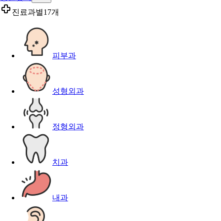
진료과별
17개
피부과
성형외과
정형외과
치과
내과