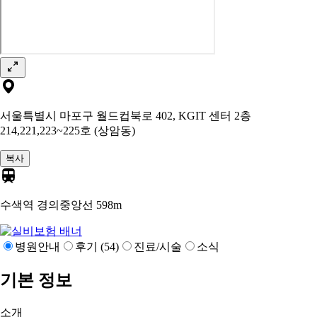
서울특별시 마포구 월드컵북로 402, KGIT 센터 2층
214,221,223~225호 (상암동)
복사
수색역 경의중앙선
598m
병원안내
후기 (54)
진료/시술
소식
기본 정보
소개