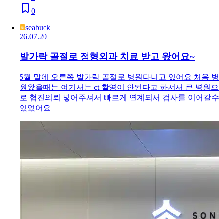
0
seabuck
26.07.20
발가락 골절로 정형외과 치료 받고 왔어요~
5월 말에 오른쪽 발가락 골절로 병원다니고 있어요 처음 병
원왔을때는 여기서는 ct 촬영이 안된다고 하셔서 큰 병원으
로 협진의뢰 넣어주셔서 빠르게 연계되서 검사를 이어갈수
있었어요 …