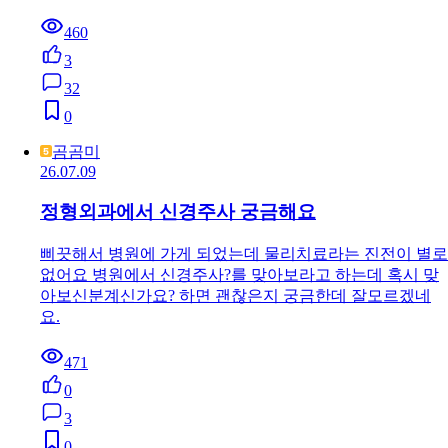
460
3
32
0
곰곰미
26.07.09
정형외과에서 신경주사 궁금해요
삐끗해서 병원에 가게 되었는데 물리치료라는 진전이 별로
없어요 병원에서 신경주사?를 맞아보라고 하는데 혹시 맞
아보신분계신가요? 하면 괜찮은지 궁금한데 잘모르겠네
요.
471
0
3
0