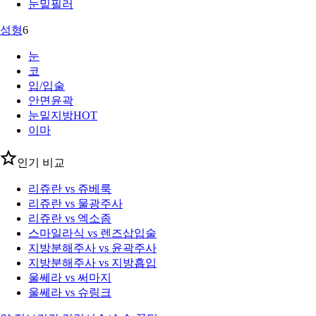
눈밑필러
성형
6
눈
코
입/입술
안면윤곽
눈밑지방
HOT
이마
인기 비교
리쥬란 vs 쥬베룩
리쥬란 vs 물광주사
리쥬란 vs 엑소좀
스마일라식 vs 렌즈삽입술
지방분해주사 vs 윤곽주사
지방분해주사 vs 지방흡입
울쎄라 vs 써마지
울쎄라 vs 슈링크