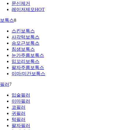
문신제거
레이저제모
HOT
보톡스
8
스킨보톡스
사각턱보톡스
승모근보톡스
침샘보톡스
눈가주름보톡스
입꼬리보톡스
팔자주름보톡스
이마/미간보톡스
필러
7
입술필러
이마필러
코필러
귀필러
턱필러
팔자필러