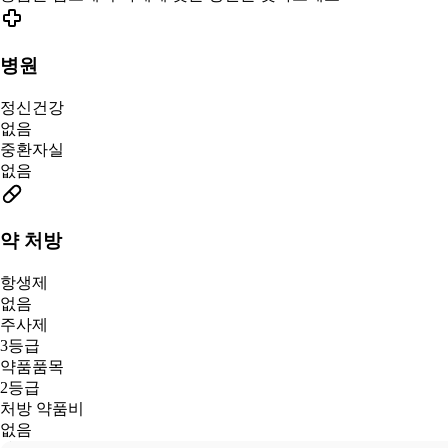
병원
정신건강
없음
중환자실
없음
약 처방
항생제
없음
주사제
3등급
약품품목
2등급
처방 약품비
없음