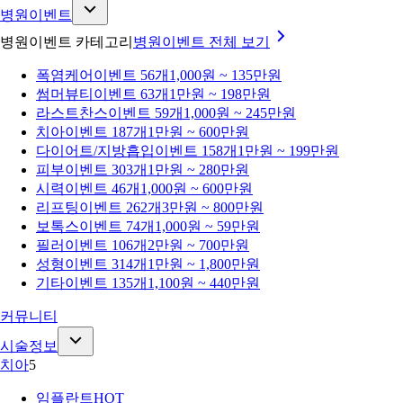
병원이벤트
병원이벤트 카테고리
병원이벤트
전체 보기
폭염케어
이벤트 56개
1,000원 ~ 135만원
썸머뷰티
이벤트 63개
1만원 ~ 198만원
라스트찬스
이벤트 59개
1,000원 ~ 245만원
치아
이벤트 187개
1만원 ~ 600만원
다이어트/지방흡입
이벤트 158개
1만원 ~ 199만원
피부
이벤트 303개
1만원 ~ 280만원
시력
이벤트 46개
1,000원 ~ 600만원
리프팅
이벤트 262개
3만원 ~ 800만원
보톡스
이벤트 74개
1,000원 ~ 59만원
필러
이벤트 106개
2만원 ~ 700만원
성형
이벤트 314개
1만원 ~ 1,800만원
기타
이벤트 135개
1,100원 ~ 440만원
커뮤니티
시술정보
치아
5
임플란트
HOT