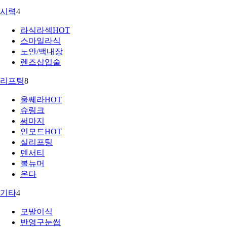
시력
4
라식라섹
HOT
스마일라식
노안/백내장
렌즈삽입술
리프팅
8
울쎄라
HOT
슈링크
써마지
인모드
HOT
실리프팅
덴서티
볼뉴머
온다
기타
4
모발이식
반영구눈썹