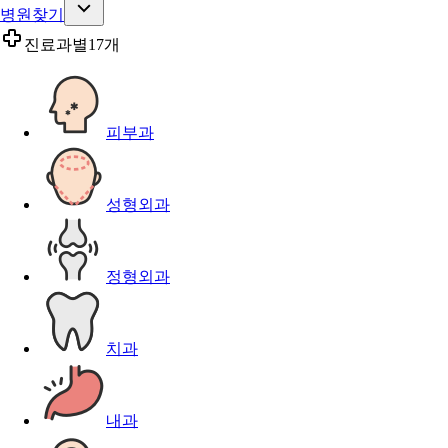
병원찾기
진료과별
17개
피부과
성형외과
정형외과
치과
내과