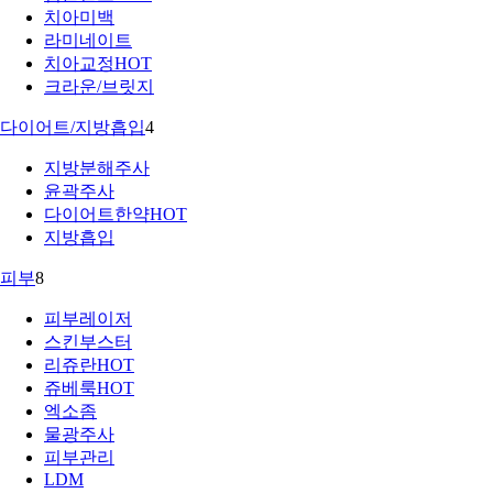
치아미백
라미네이트
치아교정
HOT
크라운/브릿지
다이어트/지방흡입
4
지방분해주사
윤곽주사
다이어트한약
HOT
지방흡입
피부
8
피부레이저
스킨부스터
리쥬란
HOT
쥬베룩
HOT
엑소좀
물광주사
피부관리
LDM