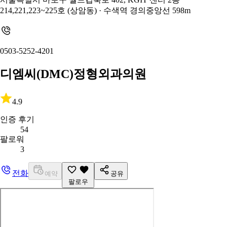
214,221,223~225호 (상암동)
· 수색역 경의중앙선 598m
0503-5252-4201
디엠씨(DMC)정형외과의원
4.9
인증 후기
54
팔로워
3
전화
예약
공유
팔로우