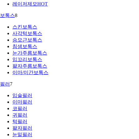
레이저제모
HOT
보톡스
8
스킨보톡스
사각턱보톡스
승모근보톡스
침샘보톡스
눈가주름보톡스
입꼬리보톡스
팔자주름보톡스
이마/미간보톡스
필러
7
입술필러
이마필러
코필러
귀필러
턱필러
팔자필러
눈밑필러