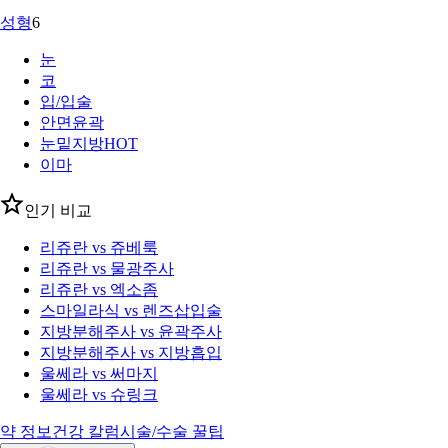
성형
6
눈
코
입/입술
안면윤곽
눈밑지방
HOT
이마
인기 비교
리쥬란 vs 쥬베룩
리쥬란 vs 물광주사
리쥬란 vs 엑소좀
스마일라식 vs 렌즈삽입술
지방분해주사 vs 윤곽주사
지방분해주사 vs 지방흡입
울쎄라 vs 써마지
울쎄라 vs 슈링크
약 정보
건강 칼럼
시술/수술 꿀팁