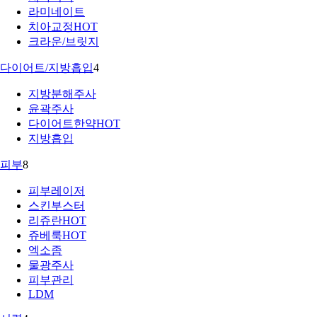
라미네이트
치아교정
HOT
크라운/브릿지
다이어트/지방흡입
4
지방분해주사
윤곽주사
다이어트한약
HOT
지방흡입
피부
8
피부레이저
스킨부스터
리쥬란
HOT
쥬베룩
HOT
엑소좀
물광주사
피부관리
LDM