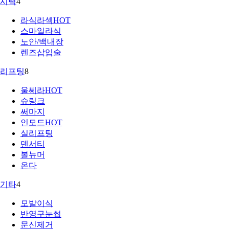
시력
4
라식라섹
HOT
스마일라식
노안/백내장
렌즈삽입술
리프팅
8
울쎄라
HOT
슈링크
써마지
인모드
HOT
실리프팅
덴서티
볼뉴머
온다
기타
4
모발이식
반영구눈썹
문신제거