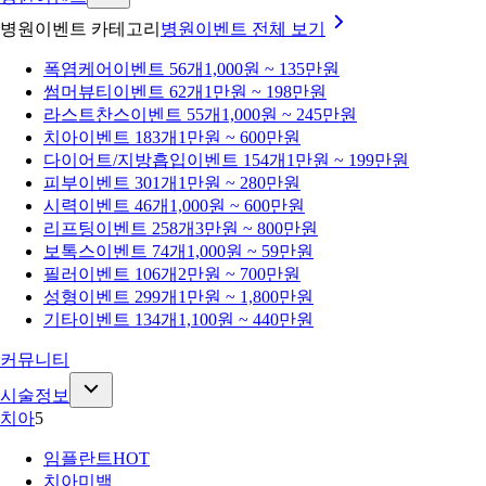
병원이벤트 카테고리
병원이벤트
전체 보기
폭염케어
이벤트 56개
1,000원 ~ 135만원
썸머뷰티
이벤트 62개
1만원 ~ 198만원
라스트찬스
이벤트 55개
1,000원 ~ 245만원
치아
이벤트 183개
1만원 ~ 600만원
다이어트/지방흡입
이벤트 154개
1만원 ~ 199만원
피부
이벤트 301개
1만원 ~ 280만원
시력
이벤트 46개
1,000원 ~ 600만원
리프팅
이벤트 258개
3만원 ~ 800만원
보톡스
이벤트 74개
1,000원 ~ 59만원
필러
이벤트 106개
2만원 ~ 700만원
성형
이벤트 299개
1만원 ~ 1,800만원
기타
이벤트 134개
1,100원 ~ 440만원
커뮤니티
시술정보
치아
5
임플란트
HOT
치아미백