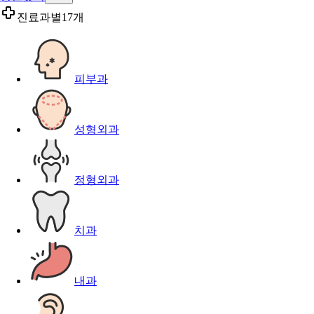
진료과별
17개
피부과
성형외과
정형외과
치과
내과