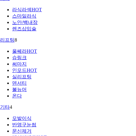
라식라섹
HOT
스마일라식
노안/백내장
렌즈삽입술
리프팅
8
울쎄라
HOT
슈링크
써마지
인모드
HOT
실리프팅
덴서티
볼뉴머
온다
기타
4
모발이식
반영구눈썹
문신제거