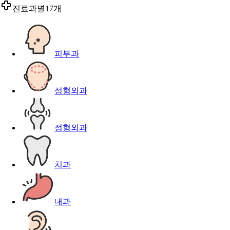
진료과별
17개
피부과
성형외과
정형외과
치과
내과