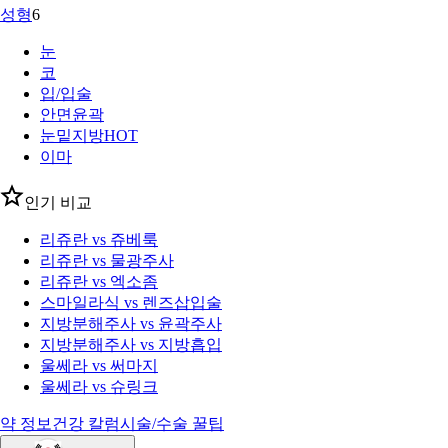
성형
6
눈
코
입/입술
안면윤곽
눈밑지방
HOT
이마
인기 비교
리쥬란 vs 쥬베룩
리쥬란 vs 물광주사
리쥬란 vs 엑소좀
스마일라식 vs 렌즈삽입술
지방분해주사 vs 윤곽주사
지방분해주사 vs 지방흡입
울쎄라 vs 써마지
울쎄라 vs 슈링크
약 정보
건강 칼럼
시술/수술 꿀팁