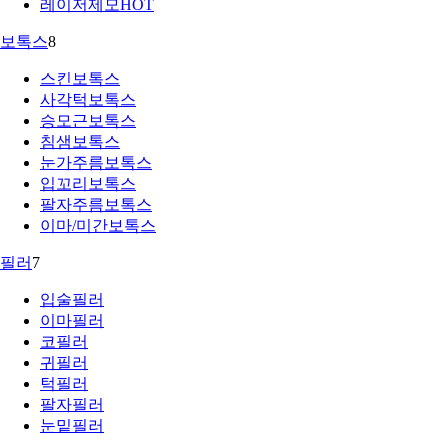
레이저제모
HOT
보톡스
8
스킨보톡스
사각턱보톡스
승모근보톡스
침샘보톡스
눈가주름보톡스
입꼬리보톡스
팔자주름보톡스
이마/미간보톡스
필러
7
입술필러
이마필러
코필러
귀필러
턱필러
팔자필러
눈밑필러