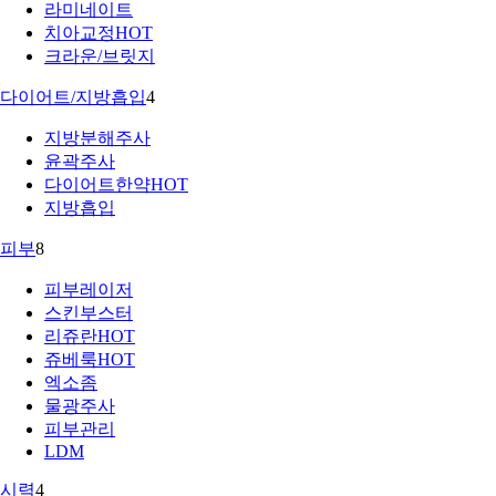
라미네이트
치아교정
HOT
크라운/브릿지
다이어트/지방흡입
4
지방분해주사
윤곽주사
다이어트한약
HOT
지방흡입
피부
8
피부레이저
스킨부스터
리쥬란
HOT
쥬베룩
HOT
엑소좀
물광주사
피부관리
LDM
시력
4