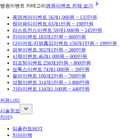
병원이벤트 카테고리
병원이벤트
전체 보기
폭염케어
이벤트 56개
1,000원 ~ 135만원
썸머뷰티
이벤트 63개
1만원 ~ 198만원
라스트찬스
이벤트 59개
1,000원 ~ 245만원
치아
이벤트 183개
1만원 ~ 600만원
다이어트/지방흡입
이벤트 158개
1만원 ~ 199만원
피부
이벤트 302개
1만원 ~ 280만원
시력
이벤트 46개
1,000원 ~ 600만원
리프팅
이벤트 258개
3만원 ~ 800만원
보톡스
이벤트 74개
1,000원 ~ 59만원
필러
이벤트 106개
2만원 ~ 700만원
성형
이벤트 314개
1만원 ~ 1,800만원
기타
이벤트 134개
1,100원 ~ 440만원
커뮤니티
시술정보
치아
5
임플란트
HOT
치아미백