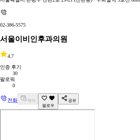
02-386-5575
서울이비인후과의원
4.7
인증 후기
30
팔로워
0
전화
예약
공유
팔로우