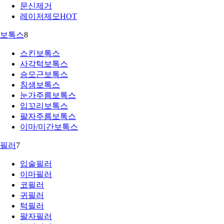
문신제거
레이저제모
HOT
보톡스
8
스킨보톡스
사각턱보톡스
승모근보톡스
침샘보톡스
눈가주름보톡스
입꼬리보톡스
팔자주름보톡스
이마/미간보톡스
필러
7
입술필러
이마필러
코필러
귀필러
턱필러
팔자필러