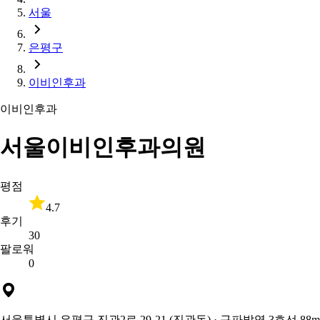
서울
은평구
이비인후과
이비인후과
서울이비인후과의원
평점
4.7
후기
30
팔로워
0
서울특별시 은평구 진관2로 29-21 (진관동)
· 구파발역 3호선 88m