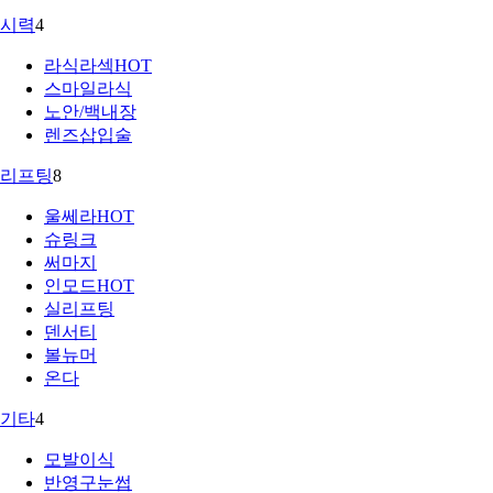
시력
4
라식라섹
HOT
스마일라식
노안/백내장
렌즈삽입술
리프팅
8
울쎄라
HOT
슈링크
써마지
인모드
HOT
실리프팅
덴서티
볼뉴머
온다
기타
4
모발이식
반영구눈썹