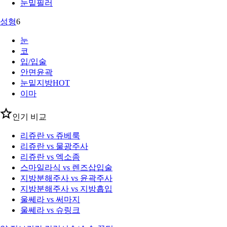
눈밑필러
성형
6
눈
코
입/입술
안면윤곽
눈밑지방
HOT
이마
인기 비교
리쥬란 vs 쥬베룩
리쥬란 vs 물광주사
리쥬란 vs 엑소좀
스마일라식 vs 렌즈삽입술
지방분해주사 vs 윤곽주사
지방분해주사 vs 지방흡입
울쎄라 vs 써마지
울쎄라 vs 슈링크