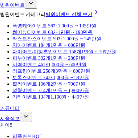
병원이벤트
병원이벤트 카테고리
병원이벤트
전체 보기
폭염케어
이벤트 56개
1,000원 ~ 135만원
썸머뷰티
이벤트 63개
1만원 ~ 198만원
라스트찬스
이벤트 59개
1,000원 ~ 245만원
치아
이벤트 184개
1만원 ~ 600만원
다이어트/지방흡입
이벤트 158개
1만원 ~ 199만원
피부
이벤트 302개
1만원 ~ 280만원
시력
이벤트 46개
1,000원 ~ 600만원
리프팅
이벤트 258개
3만원 ~ 800만원
보톡스
이벤트 74개
1,000원 ~ 59만원
필러
이벤트 106개
2만원 ~ 700만원
성형
이벤트 314개
1만원 ~ 1,800만원
기타
이벤트 134개
1,100원 ~ 440만원
커뮤니티
시술정보
치아
5
임플란트
HOT