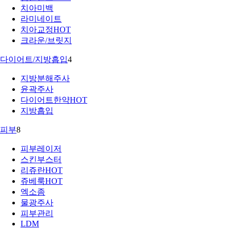
치아미백
라미네이트
치아교정
HOT
크라운/브릿지
다이어트/지방흡입
4
지방분해주사
윤곽주사
다이어트한약
HOT
지방흡입
피부
8
피부레이저
스킨부스터
리쥬란
HOT
쥬베룩
HOT
엑소좀
물광주사
피부관리
LDM