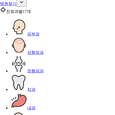
병원찾기
진료과별
17개
피부과
성형외과
정형외과
치과
내과