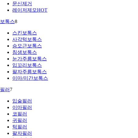
문신제거
레이저제모
HOT
보톡스
8
스킨보톡스
사각턱보톡스
승모근보톡스
침샘보톡스
눈가주름보톡스
입꼬리보톡스
팔자주름보톡스
이마/미간보톡스
필러
7
입술필러
이마필러
코필러
귀필러
턱필러
팔자필러