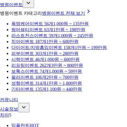
병원이벤트
병원이벤트 카테고리
병원이벤트
전체 보기
폭염케어
이벤트 56개
1,000원 ~ 135만원
썸머뷰티
이벤트 63개
1만원 ~ 198만원
라스트찬스
이벤트 59개
1,000원 ~ 245만원
치아
이벤트 187개
1만원 ~ 600만원
다이어트/지방흡입
이벤트 158개
1만원 ~ 199만원
피부
이벤트 303개
1만원 ~ 280만원
시력
이벤트 46개
1,000원 ~ 600만원
리프팅
이벤트 262개
3만원 ~ 800만원
보톡스
이벤트 74개
1,000원 ~ 59만원
필러
이벤트 106개
2만원 ~ 700만원
성형
이벤트 314개
1만원 ~ 1,800만원
기타
이벤트 135개
1,100원 ~ 440만원
커뮤니티
시술정보
치아
5
임플란트
HOT