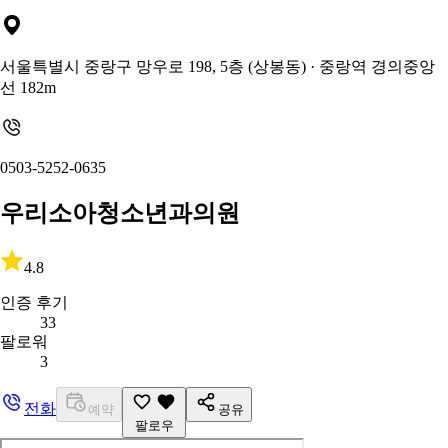
서울특별시 중랑구 망우로 198, 5층 (상봉동)
· 중랑역 경의중앙
선 182m
0503-5252-0635
우리소아청소년과의원
4.8
인증 후기
33
팔로워
3
전화
예약
공유
팔로우