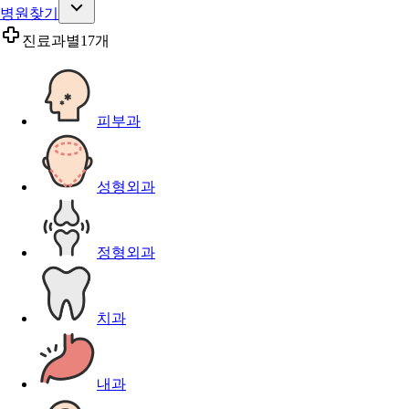
병원찾기
진료과별
17개
피부과
성형외과
정형외과
치과
내과