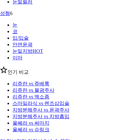
눈밑필러
성형
6
눈
코
입/입술
안면윤곽
눈밑지방
HOT
이마
인기 비교
리쥬란 vs 쥬베룩
리쥬란 vs 물광주사
리쥬란 vs 엑소좀
스마일라식 vs 렌즈삽입술
지방분해주사 vs 윤곽주사
지방분해주사 vs 지방흡입
울쎄라 vs 써마지
울쎄라 vs 슈링크