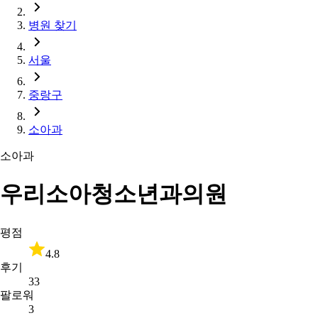
병원 찾기
서울
중랑구
소아과
소아과
우리소아청소년과의원
평점
4.8
후기
33
팔로워
3