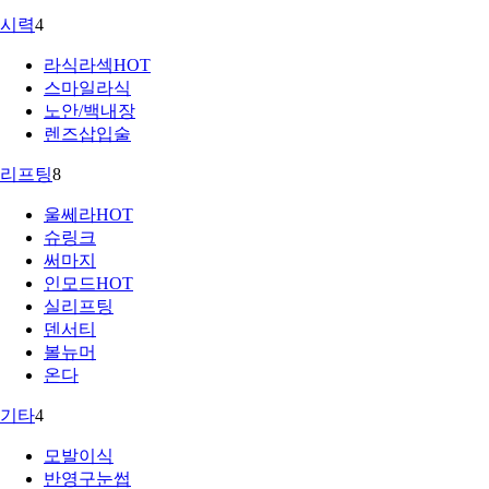
시력
4
라식라섹
HOT
스마일라식
노안/백내장
렌즈삽입술
리프팅
8
울쎄라
HOT
슈링크
써마지
인모드
HOT
실리프팅
덴서티
볼뉴머
온다
기타
4
모발이식
반영구눈썹