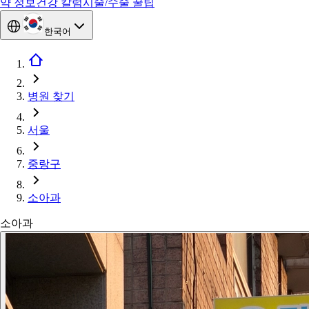
약 정보
건강 칼럼
시술/수술 꿀팁
한국어
병원 찾기
서울
중랑구
소아과
소아과