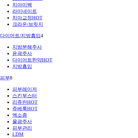
치아미백
라미네이트
치아교정
HOT
크라운/브릿지
다이어트/지방흡입
4
지방분해주사
윤곽주사
다이어트한약
HOT
지방흡입
피부
8
피부레이저
스킨부스터
리쥬란
HOT
쥬베룩
HOT
엑소좀
물광주사
피부관리
LDM