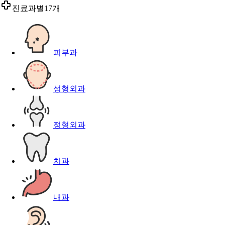
진료과별
17개
피부과
성형외과
정형외과
치과
내과