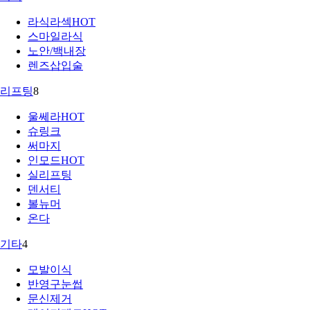
라식라섹
HOT
스마일라식
노안/백내장
렌즈삽입술
리프팅
8
울쎄라
HOT
슈링크
써마지
인모드
HOT
실리프팅
덴서티
볼뉴머
온다
기타
4
모발이식
반영구눈썹
문신제거