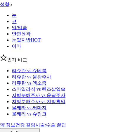
성형
6
눈
코
입/입술
안면윤곽
눈밑지방
HOT
이마
인기 비교
리쥬란 vs 쥬베룩
리쥬란 vs 물광주사
리쥬란 vs 엑소좀
스마일라식 vs 렌즈삽입술
지방분해주사 vs 윤곽주사
지방분해주사 vs 지방흡입
울쎄라 vs 써마지
울쎄라 vs 슈링크
약 정보
건강 칼럼
시술/수술 꿀팁