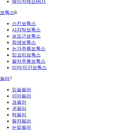
레이저제모
HOT
보톡스
8
스킨보톡스
사각턱보톡스
승모근보톡스
침샘보톡스
눈가주름보톡스
입꼬리보톡스
팔자주름보톡스
이마/미간보톡스
필러
7
입술필러
이마필러
코필러
귀필러
턱필러
팔자필러
눈밑필러