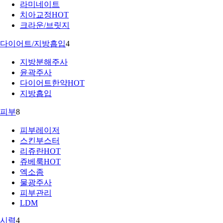
라미네이트
치아교정
HOT
크라운/브릿지
다이어트/지방흡입
4
지방분해주사
윤곽주사
다이어트한약
HOT
지방흡입
피부
8
피부레이저
스킨부스터
리쥬란
HOT
쥬베룩
HOT
엑소좀
물광주사
피부관리
LDM
시력
4