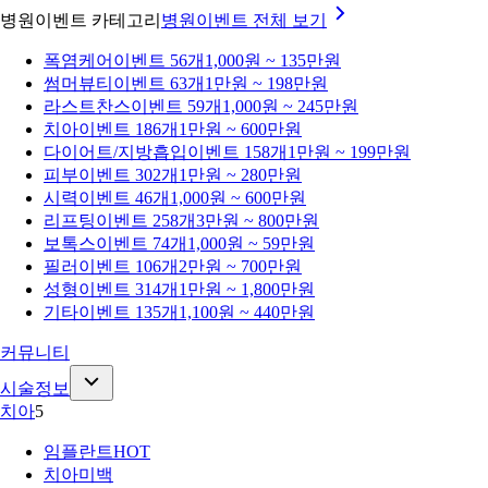
병원이벤트 카테고리
병원이벤트
전체 보기
폭염케어
이벤트 56개
1,000원 ~ 135만원
썸머뷰티
이벤트 63개
1만원 ~ 198만원
라스트찬스
이벤트 59개
1,000원 ~ 245만원
치아
이벤트 186개
1만원 ~ 600만원
다이어트/지방흡입
이벤트 158개
1만원 ~ 199만원
피부
이벤트 302개
1만원 ~ 280만원
시력
이벤트 46개
1,000원 ~ 600만원
리프팅
이벤트 258개
3만원 ~ 800만원
보톡스
이벤트 74개
1,000원 ~ 59만원
필러
이벤트 106개
2만원 ~ 700만원
성형
이벤트 314개
1만원 ~ 1,800만원
기타
이벤트 135개
1,100원 ~ 440만원
커뮤니티
시술정보
치아
5
임플란트
HOT
치아미백