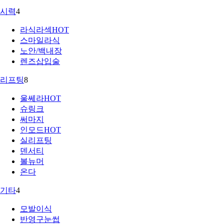
시력
4
라식라섹
HOT
스마일라식
노안/백내장
렌즈삽입술
리프팅
8
울쎄라
HOT
슈링크
써마지
인모드
HOT
실리프팅
덴서티
볼뉴머
온다
기타
4
모발이식
반영구눈썹