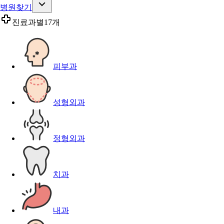
병원찾기
진료과별
17개
피부과
성형외과
정형외과
치과
내과