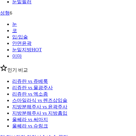
눈밑필러
성형
6
눈
코
입/입술
안면윤곽
눈밑지방
HOT
이마
인기 비교
리쥬란 vs 쥬베룩
리쥬란 vs 물광주사
리쥬란 vs 엑소좀
스마일라식 vs 렌즈삽입술
지방분해주사 vs 윤곽주사
지방분해주사 vs 지방흡입
울쎄라 vs 써마지
울쎄라 vs 슈링크