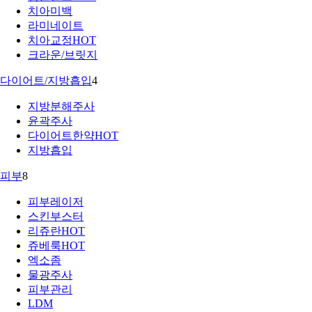
치아미백
라미네이트
치아교정
HOT
크라운/브릿지
다이어트/지방흡입
4
지방분해주사
윤곽주사
다이어트한약
HOT
지방흡입
피부
8
피부레이저
스킨부스터
리쥬란
HOT
쥬베룩
HOT
엑소좀
물광주사
피부관리
LDM