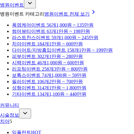
병원이벤트
병원이벤트 카테고리
병원이벤트
전체 보기
폭염케어
이벤트 56개
1,000원 ~ 135만원
썸머뷰티
이벤트 63개
1만원 ~ 198만원
라스트찬스
이벤트 59개
1,000원 ~ 245만원
치아
이벤트 184개
1만원 ~ 600만원
다이어트/지방흡입
이벤트 158개
1만원 ~ 199만원
피부
이벤트 302개
1만원 ~ 280만원
시력
이벤트 46개
1,000원 ~ 600만원
리프팅
이벤트 258개
3만원 ~ 800만원
보톡스
이벤트 74개
1,000원 ~ 59만원
필러
이벤트 106개
2만원 ~ 700만원
성형
이벤트 314개
1만원 ~ 1,800만원
기타
이벤트 134개
1,100원 ~ 440만원
커뮤니티
시술정보
치아
5
임플란트
HOT