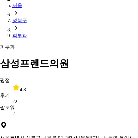
서울
성북구
피부과
피부과
삼성프렌드의원
평점
4.8
후기
22
팔로워
2
서울특별시 성북구 보문로 93, 2층 (보문동5가)
· 보문역 우이신