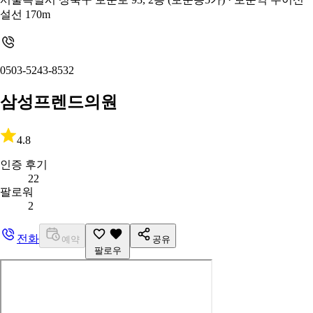
설선 170m
0503-5243-8532
삼성프렌드의원
4.8
인증 후기
22
팔로워
2
전화
예약
공유
팔로우