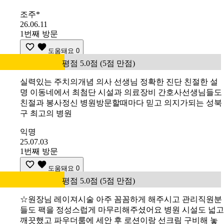
조주*
26.06.11
1번째 방문
도움돼요
0
평점 5.0점 (5점 만점)
실력있는 주치의개념 의사 선생님 정확한 진단 친절한 설
명 이동네에서 최첨단 시설과 의료장비 간호사선생님들도
친절과 봉사정신 병원방문할때마다 믿고 의지가되는 성북
구 최고의 병원
익명
25.07.03
1번째 방문
도움돼요
0
평점 5.0점 (5점 만점)
☆원장님 레이져시술 아주 꼼꼼하게 해주시고 관리직원분
들도 팩을 정성스럽게 마무리해주셨어요 병원 시설도 넓고
깨끗했고 파우더룸에 세안 후 로션이랑 선크림 구비해 놓