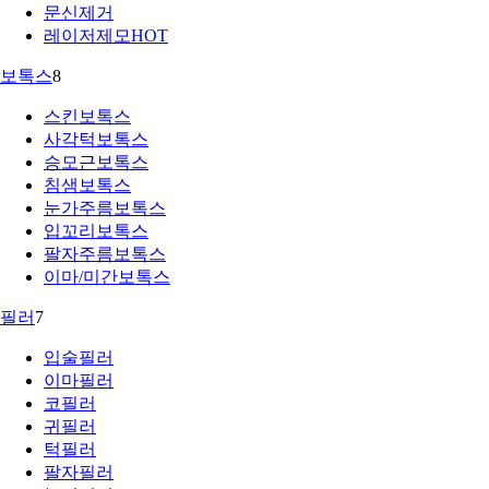
문신제거
레이저제모
HOT
보톡스
8
스킨보톡스
사각턱보톡스
승모근보톡스
침샘보톡스
눈가주름보톡스
입꼬리보톡스
팔자주름보톡스
이마/미간보톡스
필러
7
입술필러
이마필러
코필러
귀필러
턱필러
팔자필러