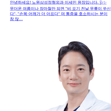
안녕하세요! 노원삼성정형외과 이세민 원장입니다. 🩺✨
무더운 여름이나 장마철만 되면 "비 오기 전날 무릎이 쑤신
다", "손목·어깨가 더 아프다" 며 통증을 호소하시는 분이
참 많…