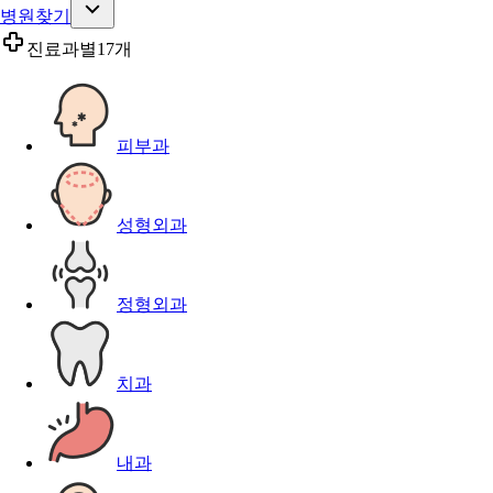
병원찾기
진료과별
17개
피부과
성형외과
정형외과
치과
내과