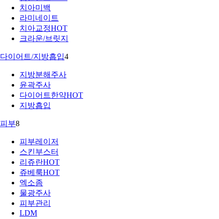
치아미백
라미네이트
치아교정
HOT
크라운/브릿지
다이어트/지방흡입
4
지방분해주사
윤곽주사
다이어트한약
HOT
지방흡입
피부
8
피부레이저
스킨부스터
리쥬란
HOT
쥬베룩
HOT
엑소좀
물광주사
피부관리
LDM