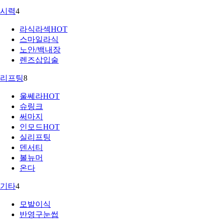
시력
4
라식라섹
HOT
스마일라식
노안/백내장
렌즈삽입술
리프팅
8
울쎄라
HOT
슈링크
써마지
인모드
HOT
실리프팅
덴서티
볼뉴머
온다
기타
4
모발이식
반영구눈썹