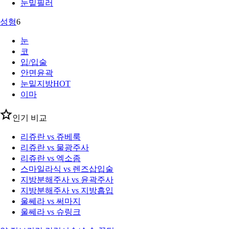
눈밑필러
성형
6
눈
코
입/입술
안면윤곽
눈밑지방
HOT
이마
인기 비교
리쥬란 vs 쥬베룩
리쥬란 vs 물광주사
리쥬란 vs 엑소좀
스마일라식 vs 렌즈삽입술
지방분해주사 vs 윤곽주사
지방분해주사 vs 지방흡입
울쎄라 vs 써마지
울쎄라 vs 슈링크