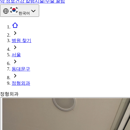
약 정보
건강 칼럼
시술/수술 꿀팁
한국어
병원 찾기
서울
동대문구
정형외과
정형외과