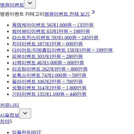
병원이벤트
병원이벤트 카테고리
병원이벤트
전체 보기
폭염케어
이벤트 56개
1,000원 ~ 135만원
썸머뷰티
이벤트 63개
1만원 ~ 198만원
라스트찬스
이벤트 59개
1,000원 ~ 245만원
치아
이벤트 187개
1만원 ~ 600만원
다이어트/지방흡입
이벤트 158개
1만원 ~ 199만원
피부
이벤트 303개
1만원 ~ 280만원
시력
이벤트 46개
1,000원 ~ 600만원
리프팅
이벤트 262개
3만원 ~ 800만원
보톡스
이벤트 74개
1,000원 ~ 59만원
필러
이벤트 106개
2만원 ~ 700만원
성형
이벤트 314개
1만원 ~ 1,800만원
기타
이벤트 135개
1,100원 ~ 440만원
커뮤니티
시술정보
치아
5
임플란트
HOT