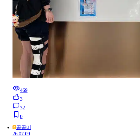
469
3
32
0
곰곰미
26.07.09