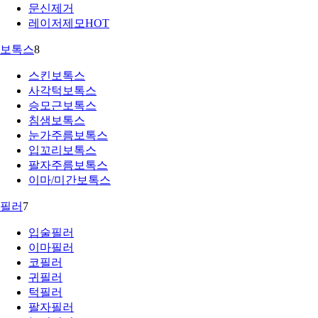
문신제거
레이저제모
HOT
보톡스
8
스킨보톡스
사각턱보톡스
승모근보톡스
침샘보톡스
눈가주름보톡스
입꼬리보톡스
팔자주름보톡스
이마/미간보톡스
필러
7
입술필러
이마필러
코필러
귀필러
턱필러
팔자필러