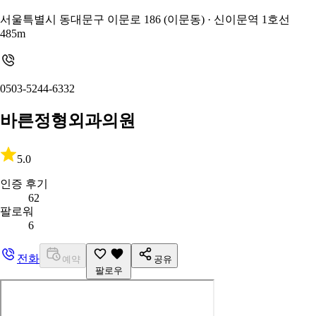
서울특별시 동대문구 이문로 186 (이문동)
· 신이문역 1호선
485m
0503-5244-6332
바른정형외과의원
5.0
인증 후기
62
팔로워
6
전화
예약
공유
팔로우