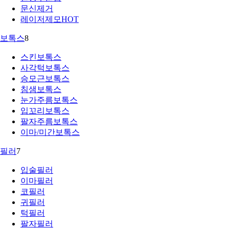
문신제거
레이저제모
HOT
보톡스
8
스킨보톡스
사각턱보톡스
승모근보톡스
침샘보톡스
눈가주름보톡스
입꼬리보톡스
팔자주름보톡스
이마/미간보톡스
필러
7
입술필러
이마필러
코필러
귀필러
턱필러
팔자필러