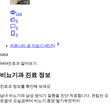
164
0
0
0
커뮤니티 글 더보기 (85건)
04
04
04
04
진료과 알아보기
비뇨기과 진료 정보
진료과 정보를 확인해 보세요
남녀 비뇨기와 남성 생식기 질환을 진단·치료합니다. 전립선·요
로결석·요실금부터 비뇨기 종양·발기부전까지.
비뇨기과 정보 자세히 보기 ›