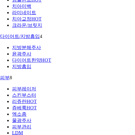
치아미백
라미네이트
치아교정
HOT
크라운/브릿지
다이어트/지방흡입
4
지방분해주사
윤곽주사
다이어트한약
HOT
지방흡입
피부
8
피부레이저
스킨부스터
리쥬란
HOT
쥬베룩
HOT
엑소좀
물광주사
피부관리
LDM