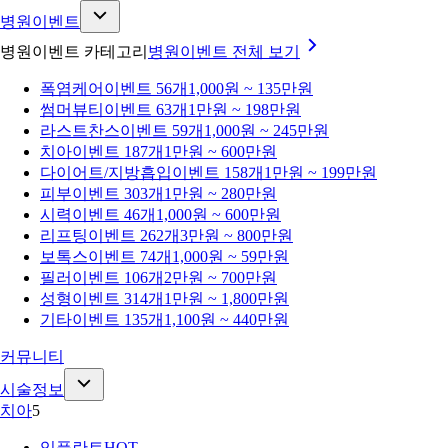
병원이벤트
병원이벤트 카테고리
병원이벤트
전체 보기
폭염케어
이벤트 56개
1,000원 ~ 135만원
썸머뷰티
이벤트 63개
1만원 ~ 198만원
라스트찬스
이벤트 59개
1,000원 ~ 245만원
치아
이벤트 187개
1만원 ~ 600만원
다이어트/지방흡입
이벤트 158개
1만원 ~ 199만원
피부
이벤트 303개
1만원 ~ 280만원
시력
이벤트 46개
1,000원 ~ 600만원
리프팅
이벤트 262개
3만원 ~ 800만원
보톡스
이벤트 74개
1,000원 ~ 59만원
필러
이벤트 106개
2만원 ~ 700만원
성형
이벤트 314개
1만원 ~ 1,800만원
기타
이벤트 135개
1,100원 ~ 440만원
커뮤니티
시술정보
치아
5
임플란트
HOT