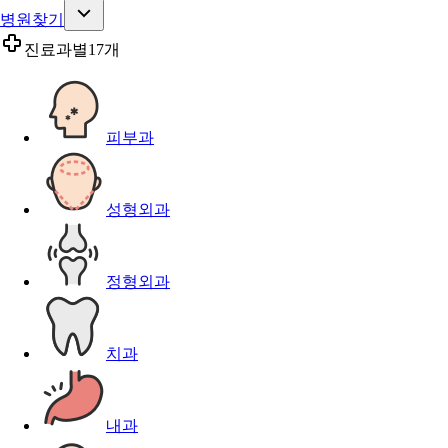
병원찾기
진료과별
17개
피부과
성형외과
정형외과
치과
내과