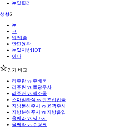
눈밑필러
성형
6
눈
코
입/입술
안면윤곽
눈밑지방
HOT
이마
인기 비교
리쥬란 vs 쥬베룩
리쥬란 vs 물광주사
리쥬란 vs 엑소좀
스마일라식 vs 렌즈삽입술
지방분해주사 vs 윤곽주사
지방분해주사 vs 지방흡입
울쎄라 vs 써마지
울쎄라 vs 슈링크