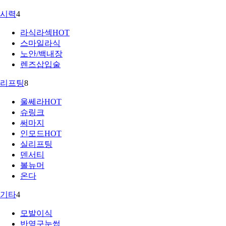
시력
4
라식라섹
HOT
스마일라식
노안/백내장
렌즈삽입술
리프팅
8
울쎄라
HOT
슈링크
써마지
인모드
HOT
실리프팅
덴서티
볼뉴머
온다
기타
4
모발이식
반영구눈썹