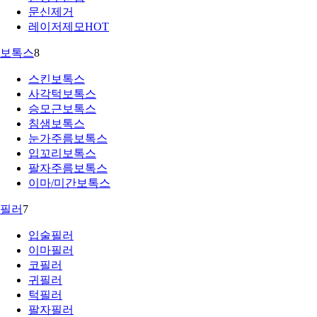
문신제거
레이저제모
HOT
보톡스
8
스킨보톡스
사각턱보톡스
승모근보톡스
침샘보톡스
눈가주름보톡스
입꼬리보톡스
팔자주름보톡스
이마/미간보톡스
필러
7
입술필러
이마필러
코필러
귀필러
턱필러
팔자필러