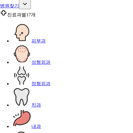
병원찾기
진료과별
17개
피부과
성형외과
정형외과
치과
내과