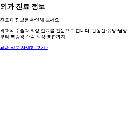
외과 진료 정보
진료과 정보를 확인해 보세요
외과적 수술과 외상 진료를 전문으로 합니다. 갑상선·유방·탈장
부터 복강경 수술·외상 봉합까지.
외과 정보 자세히 보기 ›
05
05
05
05
주변 지역 보기
근처 지역 외과
주변 지역도 둘러보세요
가평군 외과
고양시 외과
과천시 외과
광명시 외과
광주광역시 외
과
구리시 외과
군포시 외과
김포시 외과
이 페이지의 의료 정보는 참고용입니다. 정확한 진단과 치료
는 반드시 전문의와 상담하시기 바랍니다.
© 2025 캐시닥. 의료 정보는 참고용이며 전문의 상담을 권장합니