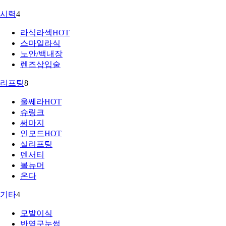
시력
4
라식라섹
HOT
스마일라식
노안/백내장
렌즈삽입술
리프팅
8
울쎄라
HOT
슈링크
써마지
인모드
HOT
실리프팅
덴서티
볼뉴머
온다
기타
4
모발이식
반영구눈썹