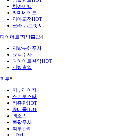
치아미백
라미네이트
치아교정
HOT
크라운/브릿지
다이어트/지방흡입
4
지방분해주사
윤곽주사
다이어트한약
HOT
지방흡입
피부
8
피부레이저
스킨부스터
리쥬란
HOT
쥬베룩
HOT
엑소좀
물광주사
피부관리
LDM