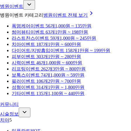
병원이벤트
병원이벤트 카테고리
병원이벤트
전체 보기
폭염케어
이벤트 56개
1,000원 ~ 135만원
썸머뷰티
이벤트 63개
1만원 ~ 198만원
라스트찬스
이벤트 59개
1,000원 ~ 245만원
치아
이벤트 187개
1만원 ~ 600만원
다이어트/지방흡입
이벤트 158개
1만원 ~ 199만원
피부
이벤트 303개
1만원 ~ 280만원
시력
이벤트 46개
1,000원 ~ 600만원
리프팅
이벤트 262개
3만원 ~ 800만원
보톡스
이벤트 74개
1,000원 ~ 59만원
필러
이벤트 106개
2만원 ~ 700만원
성형
이벤트 314개
1만원 ~ 1,800만원
기타
이벤트 135개
1,100원 ~ 440만원
커뮤니티
시술정보
치아
5
임플란트
HOT