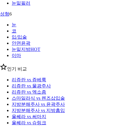
눈밑필러
성형
6
눈
코
입/입술
안면윤곽
눈밑지방
HOT
이마
인기 비교
리쥬란 vs 쥬베룩
리쥬란 vs 물광주사
리쥬란 vs 엑소좀
스마일라식 vs 렌즈삽입술
지방분해주사 vs 윤곽주사
지방분해주사 vs 지방흡입
울쎄라 vs 써마지
울쎄라 vs 슈링크