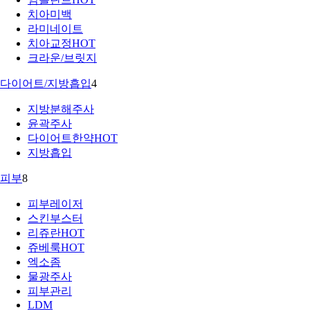
치아미백
라미네이트
치아교정
HOT
크라운/브릿지
다이어트/지방흡입
4
지방분해주사
윤곽주사
다이어트한약
HOT
지방흡입
피부
8
피부레이저
스킨부스터
리쥬란
HOT
쥬베룩
HOT
엑소좀
물광주사
피부관리
LDM