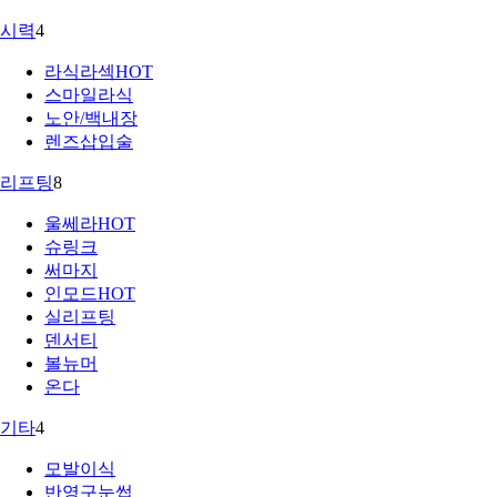
시력
4
라식라섹
HOT
스마일라식
노안/백내장
렌즈삽입술
리프팅
8
울쎄라
HOT
슈링크
써마지
인모드
HOT
실리프팅
덴서티
볼뉴머
온다
기타
4
모발이식
반영구눈썹