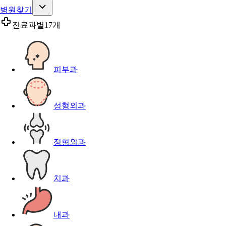
병원찾기
진료과별
17개
피부과
성형외과
정형외과
치과
내과