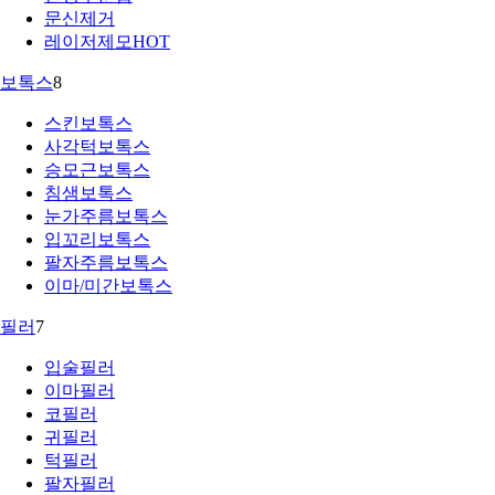
문신제거
레이저제모
HOT
보톡스
8
스킨보톡스
사각턱보톡스
승모근보톡스
침샘보톡스
눈가주름보톡스
입꼬리보톡스
팔자주름보톡스
이마/미간보톡스
필러
7
입술필러
이마필러
코필러
귀필러
턱필러
팔자필러