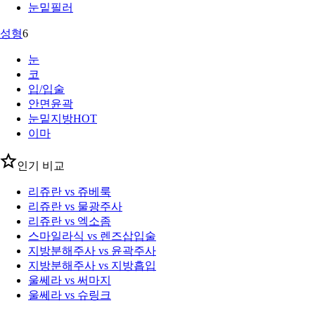
눈밑필러
성형
6
눈
코
입/입술
안면윤곽
눈밑지방
HOT
이마
인기 비교
리쥬란 vs 쥬베룩
리쥬란 vs 물광주사
리쥬란 vs 엑소좀
스마일라식 vs 렌즈삽입술
지방분해주사 vs 윤곽주사
지방분해주사 vs 지방흡입
울쎄라 vs 써마지
울쎄라 vs 슈링크