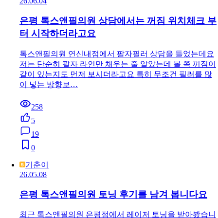
26.06.04
은평 톡스앤필의원 상담에서는 꺼짐 위치체크 부
터 시작하더라고요
톡스앤필의원 연신내점에서 팔자필러 상담을 들었는데요
저는 단순히 팔자 라인만 채우는 줄 알았는데 볼 쪽 꺼짐이
같이 있는지도 먼저 보시더라고요 특히 무조건 필러를 많
이 넣는 방향보…
258
5
19
0
기춘이
26.05.08
은평 톡스앤필의원 토닝 후기를 남겨 봅니다요
최근 톡스앤필의원 은평점에서 레이저 토닝을 받아봤습니