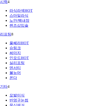
시력
4
라식라섹
HOT
스마일라식
노안/백내장
렌즈삽입술
리프팅
8
울쎄라
HOT
슈링크
써마지
인모드
HOT
실리프팅
덴서티
볼뉴머
온다
기타
4
모발이식
반영구눈썹
문신제거