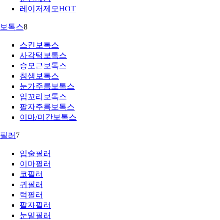
레이저제모
HOT
보톡스
8
스킨보톡스
사각턱보톡스
승모근보톡스
침샘보톡스
눈가주름보톡스
입꼬리보톡스
팔자주름보톡스
이마/미간보톡스
필러
7
입술필러
이마필러
코필러
귀필러
턱필러
팔자필러
눈밑필러