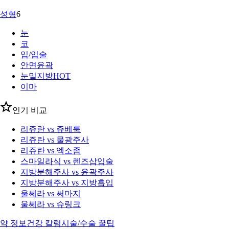
성형
6
눈
코
입/입술
안면윤곽
눈밑지방
HOT
이마
인기 비교
리쥬란 vs 쥬베룩
리쥬란 vs 물광주사
리쥬란 vs 엑소좀
스마일라식 vs 렌즈삽입술
지방분해주사 vs 윤곽주사
지방분해주사 vs 지방흡입
울쎄라 vs 써마지
울쎄라 vs 슈링크
약 정보
건강 칼럼
시술/수술 꿀팁