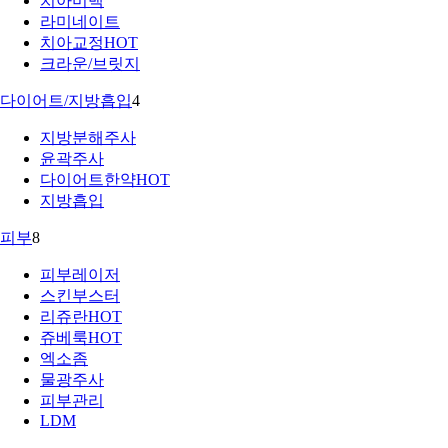
치아미백
라미네이트
치아교정
HOT
크라운/브릿지
다이어트/지방흡입
4
지방분해주사
윤곽주사
다이어트한약
HOT
지방흡입
피부
8
피부레이저
스킨부스터
리쥬란
HOT
쥬베룩
HOT
엑소좀
물광주사
피부관리
LDM