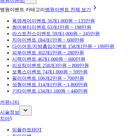
병원이벤트
병원이벤트 카테고리
병원이벤트
전체 보기
폭염케어
이벤트 56개
1,000원 ~ 135만원
썸머뷰티
이벤트 63개
1만원 ~ 198만원
라스트찬스
이벤트 59개
1,000원 ~ 245만원
치아
이벤트 184개
1만원 ~ 600만원
다이어트/지방흡입
이벤트 158개
1만원 ~ 199만원
피부
이벤트 302개
1만원 ~ 280만원
시력
이벤트 46개
1,000원 ~ 600만원
리프팅
이벤트 258개
3만원 ~ 800만원
보톡스
이벤트 74개
1,000원 ~ 59만원
필러
이벤트 106개
2만원 ~ 700만원
성형
이벤트 314개
1만원 ~ 1,800만원
기타
이벤트 134개
1,100원 ~ 440만원
커뮤니티
시술정보
치아
5
임플란트
HOT