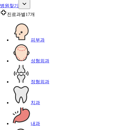
병원찾기
진료과별
17개
피부과
성형외과
정형외과
치과
내과