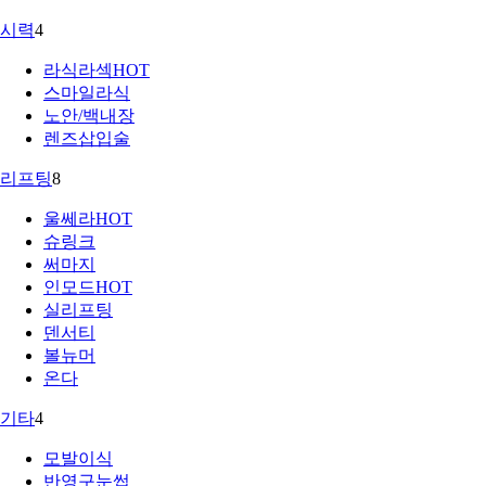
시력
4
라식라섹
HOT
스마일라식
노안/백내장
렌즈삽입술
리프팅
8
울쎄라
HOT
슈링크
써마지
인모드
HOT
실리프팅
덴서티
볼뉴머
온다
기타
4
모발이식
반영구눈썹