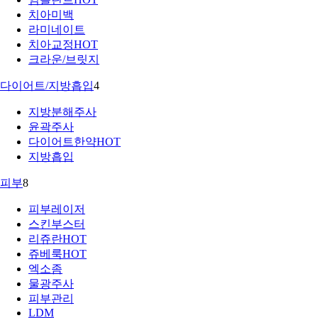
치아미백
라미네이트
치아교정
HOT
크라운/브릿지
다이어트/지방흡입
4
지방분해주사
윤곽주사
다이어트한약
HOT
지방흡입
피부
8
피부레이저
스킨부스터
리쥬란
HOT
쥬베룩
HOT
엑소좀
물광주사
피부관리
LDM