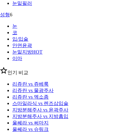
눈밑필러
성형
6
눈
코
입/입술
안면윤곽
눈밑지방
HOT
이마
인기 비교
리쥬란 vs 쥬베룩
리쥬란 vs 물광주사
리쥬란 vs 엑소좀
스마일라식 vs 렌즈삽입술
지방분해주사 vs 윤곽주사
지방분해주사 vs 지방흡입
울쎄라 vs 써마지
울쎄라 vs 슈링크