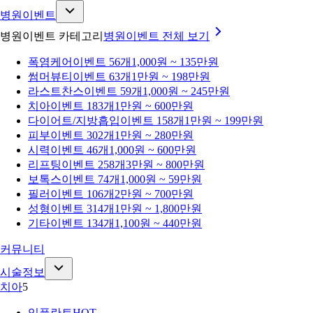
병원이벤트
병원이벤트 카테고리
병원이벤트
전체 보기
폭염케어
이벤트 56개
1,000원 ~ 135만원
썸머뷰티
이벤트 63개
1만원 ~ 198만원
라스트찬스
이벤트 59개
1,000원 ~ 245만원
치아
이벤트 183개
1만원 ~ 600만원
다이어트/지방흡입
이벤트 158개
1만원 ~ 199만원
피부
이벤트 302개
1만원 ~ 280만원
시력
이벤트 46개
1,000원 ~ 600만원
리프팅
이벤트 258개
3만원 ~ 800만원
보톡스
이벤트 74개
1,000원 ~ 59만원
필러
이벤트 106개
2만원 ~ 700만원
성형
이벤트 314개
1만원 ~ 1,800만원
기타
이벤트 134개
1,100원 ~ 440만원
커뮤니티
시술정보
치아
5
임플란트
HOT