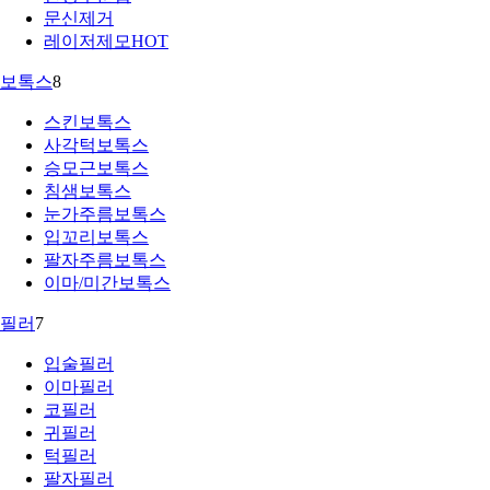
문신제거
레이저제모
HOT
보톡스
8
스킨보톡스
사각턱보톡스
승모근보톡스
침샘보톡스
눈가주름보톡스
입꼬리보톡스
팔자주름보톡스
이마/미간보톡스
필러
7
입술필러
이마필러
코필러
귀필러
턱필러
팔자필러