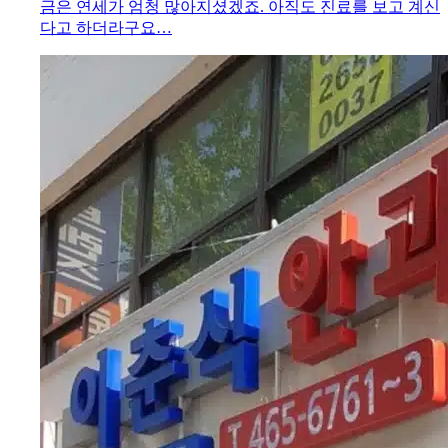
임파선염으로 호중구 감소증 부산대학병원에서
치료한 후기
축농증으로 항생제를 먹던 어느날 임파선염 과 고열 증상
이 나타났고 검사결과 호중구수치가 현저하게 낮아 4일간
부산대학병원에서 입원치료하여 면역회복 후 퇴원하였습
니다. 호중구수치가 …
837
3
6
0
이베트미욘
23.10.01
부산시 중구 대청동 이춘식 안과의원 소개해요
여기는 제가 부산에 살 때 항상 컨택트렌즈를 맞추기 위해