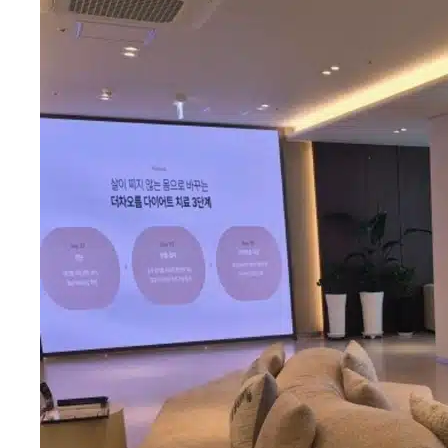
238
0
8
0
합격기원
26.06.26
[더차오름의원 부산점] 인모드 설명 너무 상세하
게 해주셨어요
더차오름의원 부산점에서 인모드 상담받았어요. 집애서도
가깝고 또 원장님 직좁 상담해주시고 울타이트받은 지인이
추천해 방문 했어요. 팔자주름과 눈가주름때문에 방문 했
는데 인모드에 …