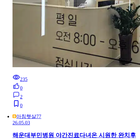
235
0
2
0
아침햇살77
26.05.03
해운대부민병원 야간진료다녀온 시원한 완치후