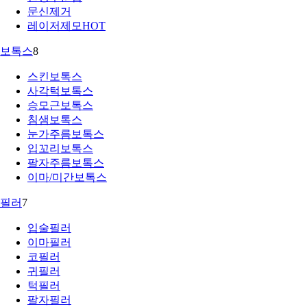
문신제거
레이저제모
HOT
보톡스
8
스킨보톡스
사각턱보톡스
승모근보톡스
침샘보톡스
눈가주름보톡스
입꼬리보톡스
팔자주름보톡스
이마/미간보톡스
필러
7
입술필러
이마필러
코필러
귀필러
턱필러
팔자필러