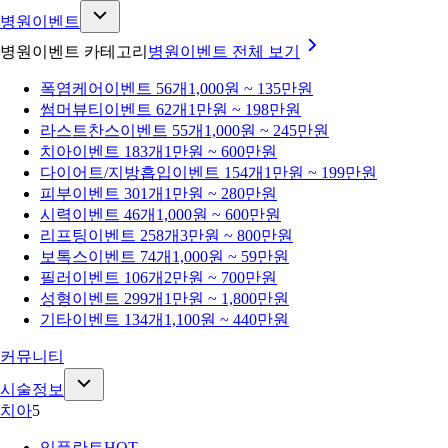
병원이벤트
병원이벤트 카테고리
병원이벤트
전체 보기
폭염케어
이벤트 56개
1,000원 ~ 135만원
썸머뷰티
이벤트 62개
1만원 ~ 198만원
라스트찬스
이벤트 55개
1,000원 ~ 245만원
치아
이벤트 183개
1만원 ~ 600만원
다이어트/지방흡입
이벤트 154개
1만원 ~ 199만원
피부
이벤트 301개
1만원 ~ 280만원
시력
이벤트 46개
1,000원 ~ 600만원
리프팅
이벤트 258개
3만원 ~ 800만원
보톡스
이벤트 74개
1,000원 ~ 59만원
필러
이벤트 106개
2만원 ~ 700만원
성형
이벤트 299개
1만원 ~ 1,800만원
기타
이벤트 134개
1,100원 ~ 440만원
커뮤니티
시술정보
치아
5
임플란트
HOT