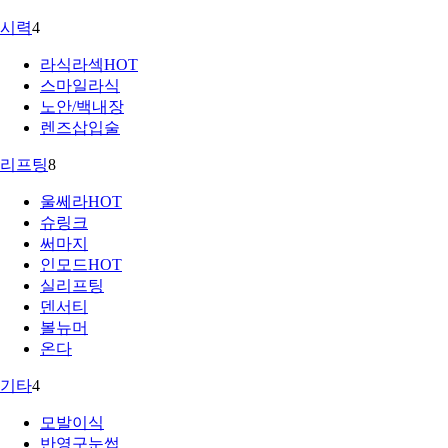
시력
4
라식라섹
HOT
스마일라식
노안/백내장
렌즈삽입술
리프팅
8
울쎄라
HOT
슈링크
써마지
인모드
HOT
실리프팅
덴서티
볼뉴머
온다
기타
4
모발이식
반영구눈썹