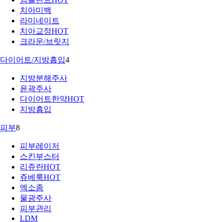
치아미백
라미네이트
치아교정
HOT
크라운/브릿지
다이어트/지방흡입
4
지방분해주사
윤곽주사
다이어트한약
HOT
지방흡입
피부
8
피부레이저
스킨부스터
리쥬란
HOT
쥬베룩
HOT
엑소좀
물광주사
피부관리
LDM