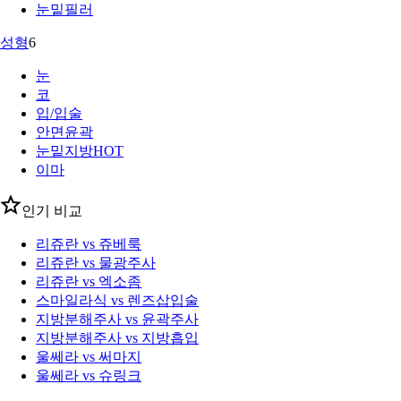
눈밑필러
성형
6
눈
코
입/입술
안면윤곽
눈밑지방
HOT
이마
인기 비교
리쥬란 vs 쥬베룩
리쥬란 vs 물광주사
리쥬란 vs 엑소좀
스마일라식 vs 렌즈삽입술
지방분해주사 vs 윤곽주사
지방분해주사 vs 지방흡입
울쎄라 vs 써마지
울쎄라 vs 슈링크