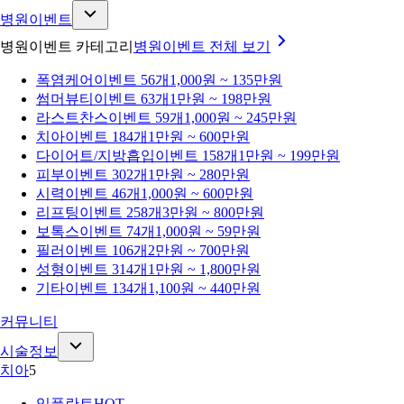
병원이벤트
병원이벤트 카테고리
병원이벤트
전체 보기
폭염케어
이벤트 56개
1,000원 ~ 135만원
썸머뷰티
이벤트 63개
1만원 ~ 198만원
라스트찬스
이벤트 59개
1,000원 ~ 245만원
치아
이벤트 184개
1만원 ~ 600만원
다이어트/지방흡입
이벤트 158개
1만원 ~ 199만원
피부
이벤트 302개
1만원 ~ 280만원
시력
이벤트 46개
1,000원 ~ 600만원
리프팅
이벤트 258개
3만원 ~ 800만원
보톡스
이벤트 74개
1,000원 ~ 59만원
필러
이벤트 106개
2만원 ~ 700만원
성형
이벤트 314개
1만원 ~ 1,800만원
기타
이벤트 134개
1,100원 ~ 440만원
커뮤니티
시술정보
치아
5
임플란트
HOT