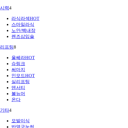
시력
4
라식라섹
HOT
스마일라식
노안/백내장
렌즈삽입술
리프팅
8
울쎄라
HOT
슈링크
써마지
인모드
HOT
실리프팅
덴서티
볼뉴머
온다
기타
4
모발이식
반영구눈썹