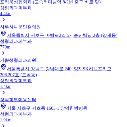
포리움성형외과 (고속터미널역 8-2번 출구 바로 앞)
성형외과
피부과
4.4km
하루하나문민철의원
서울특별시 서초구 마방로2길 57, 승진빌딩 2층 (양재동)
성형외과
피부과
770m
기쁨성형외과의원
서울특별시 강남구 강남대로 240, 양재SK허브프리모
206,207호 (도곡동)
성형외과
피부과
1.4km
장덕피부미용센터
서울 서초구 서초동 1603-1 장덕한방병원
성형외과
피부과
1.9km