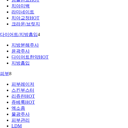
치아미백
라미네이트
치아교정
HOT
크라운/브릿지
다이어트/지방흡입
4
지방분해주사
윤곽주사
다이어트한약
HOT
지방흡입
피부
8
피부레이저
스킨부스터
리쥬란
HOT
쥬베룩
HOT
엑소좀
물광주사
피부관리
LDM