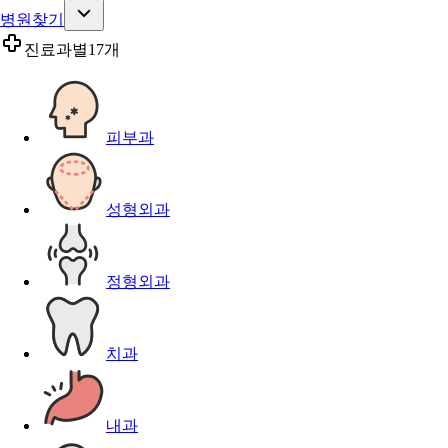
병원찾기
진료과별
17개
피부과
성형외과
정형외과
치과
내과