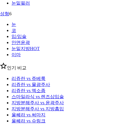
눈밑필러
성형
6
눈
코
입/입술
안면윤곽
눈밑지방
HOT
이마
인기 비교
리쥬란 vs 쥬베룩
리쥬란 vs 물광주사
리쥬란 vs 엑소좀
스마일라식 vs 렌즈삽입술
지방분해주사 vs 윤곽주사
지방분해주사 vs 지방흡입
울쎄라 vs 써마지
울쎄라 vs 슈링크