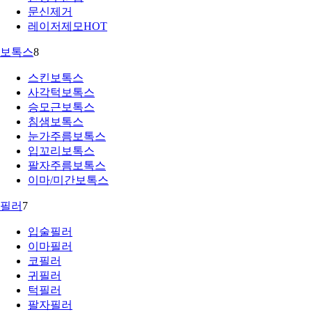
문신제거
레이저제모
HOT
보톡스
8
스킨보톡스
사각턱보톡스
승모근보톡스
침샘보톡스
눈가주름보톡스
입꼬리보톡스
팔자주름보톡스
이마/미간보톡스
필러
7
입술필러
이마필러
코필러
귀필러
턱필러
팔자필러