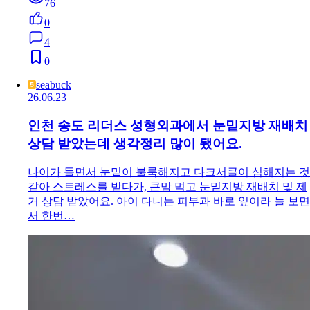
76
0
4
0
seabuck
26.06.23
인천 송도 리더스 성형외과에서 눈밑지방 재배치
상담 받았는데 생각정리 많이 됐어요.
나이가 들면서 눈밑이 불룩해지고 다크서클이 심해지는 것
같아 스트레스를 받다가, 큰맘 먹고 눈밑지방 재배치 및 제
거 상담 받았어요. 아이 다니는 피부과 바로 잎이라 늘 보면
서 한번…