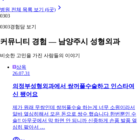
병원 전체 목록 보기 (6곳)
03
03
03
03
경험담 보기
커뮤니티 경험 — 남양주시 성형외과
비슷한 고민을 가진 사람들의 이야기
상옥
26.07.31
의정부성형외과에서 쌍꺼풀수술하고 인스타여
신 됐어요
제가 원래 무쌍인데 쌍꺼풀수술 하는게 너무 소원이라서
알바 열심히해서 모은 돈으로 쌍수 했습니다 한번뿐인 수
술!! 아무곳에서 막 하면 안 되니까 신중하게 손품 발품 열
심히 팔아서 …