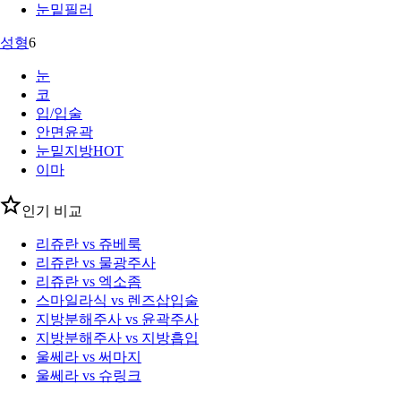
눈밑필러
성형
6
눈
코
입/입술
안면윤곽
눈밑지방
HOT
이마
인기 비교
리쥬란 vs 쥬베룩
리쥬란 vs 물광주사
리쥬란 vs 엑소좀
스마일라식 vs 렌즈삽입술
지방분해주사 vs 윤곽주사
지방분해주사 vs 지방흡입
울쎄라 vs 써마지
울쎄라 vs 슈링크