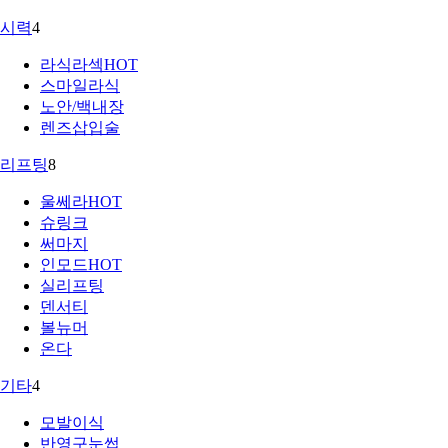
시력
4
라식라섹
HOT
스마일라식
노안/백내장
렌즈삽입술
리프팅
8
울쎄라
HOT
슈링크
써마지
인모드
HOT
실리프팅
덴서티
볼뉴머
온다
기타
4
모발이식
반영구눈썹