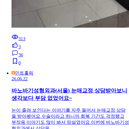
313
3
36
0
민트홀릭
26.06.22
바노바기성형외과(서울) 눈매교정 상담받아보니
생각보다 부담 없었어요~
눈이 졸려 보인다는 이야기를 자주 들어서 눈매교정 상담
을 받아봤어요 수술이라고 하니까 회복 기간도 걱정됐고
부작용 이야기도 많이 봐서 망설였어요 이번에 바노바기성
형외과에서 상담을 …