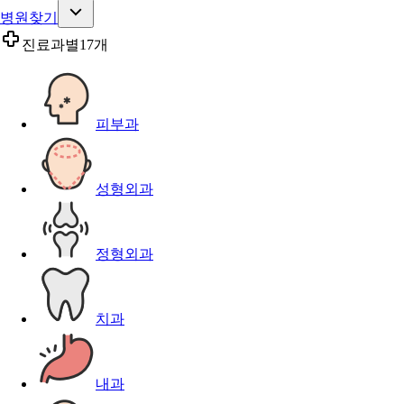
병원찾기
진료과별
17개
피부과
성형외과
정형외과
치과
내과