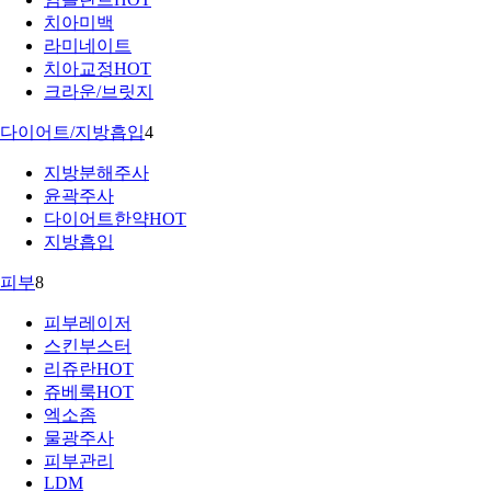
치아미백
라미네이트
치아교정
HOT
크라운/브릿지
다이어트/지방흡입
4
지방분해주사
윤곽주사
다이어트한약
HOT
지방흡입
피부
8
피부레이저
스킨부스터
리쥬란
HOT
쥬베룩
HOT
엑소좀
물광주사
피부관리
LDM