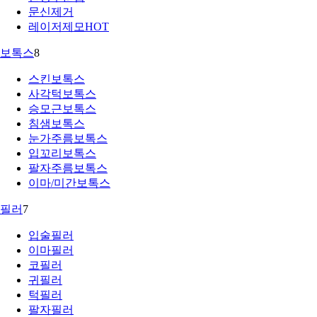
문신제거
레이저제모
HOT
보톡스
8
스킨보톡스
사각턱보톡스
승모근보톡스
침샘보톡스
눈가주름보톡스
입꼬리보톡스
팔자주름보톡스
이마/미간보톡스
필러
7
입술필러
이마필러
코필러
귀필러
턱필러
팔자필러