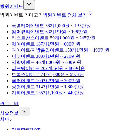
병원이벤트
병원이벤트 카테고리
병원이벤트
전체 보기
폭염케어
이벤트 56개
1,000원 ~ 135만원
썸머뷰티
이벤트 63개
1만원 ~ 198만원
라스트찬스
이벤트 59개
1,000원 ~ 245만원
치아
이벤트 187개
1만원 ~ 600만원
다이어트/지방흡입
이벤트 158개
1만원 ~ 199만원
피부
이벤트 303개
1만원 ~ 280만원
시력
이벤트 46개
1,000원 ~ 600만원
리프팅
이벤트 262개
3만원 ~ 800만원
보톡스
이벤트 74개
1,000원 ~ 59만원
필러
이벤트 106개
2만원 ~ 700만원
성형
이벤트 314개
1만원 ~ 1,800만원
기타
이벤트 135개
1,100원 ~ 440만원
커뮤니티
시술정보
치아
5
임플란트
HOT