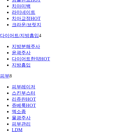
치아미백
라미네이트
치아교정
HOT
크라운/브릿지
다이어트/지방흡입
4
지방분해주사
윤곽주사
다이어트한약
HOT
지방흡입
피부
8
피부레이저
스킨부스터
리쥬란
HOT
쥬베룩
HOT
엑소좀
물광주사
피부관리
LDM