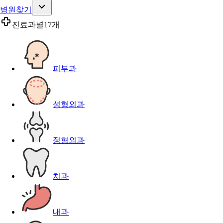
병원찾기
진료과별
17개
피부과
성형외과
정형외과
치과
내과