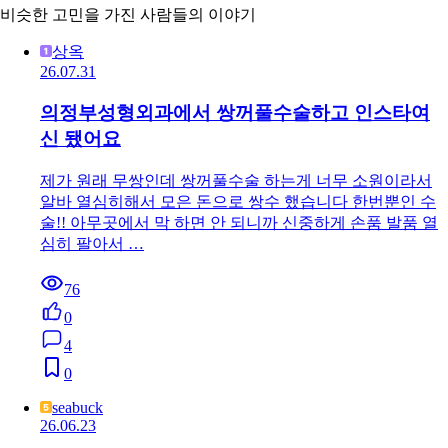
비슷한 고민을 가진 사람들의 이야기
상옥
26.07.31
의정부성형외과에서 쌍꺼풀수술하고 인스타여
신 됐어요
제가 원래 무쌍인데 쌍꺼풀수술 하는게 너무 소원이라서
알바 열심히해서 모은 돈으로 쌍수 했습니다 한번뿐인 수
술!! 아무곳에서 막 하면 안 되니까 신중하게 손품 발품 열
심히 팔아서 …
76
0
4
0
seabuck
26.06.23