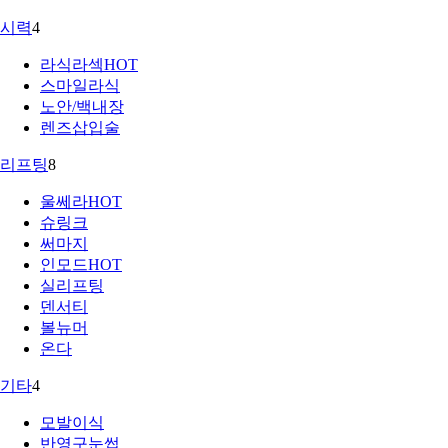
시력
4
라식라섹
HOT
스마일라식
노안/백내장
렌즈삽입술
리프팅
8
울쎄라
HOT
슈링크
써마지
인모드
HOT
실리프팅
덴서티
볼뉴머
온다
기타
4
모발이식
반영구눈썹