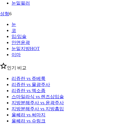
눈밑필러
성형
6
눈
코
입/입술
안면윤곽
눈밑지방
HOT
이마
인기 비교
리쥬란 vs 쥬베룩
리쥬란 vs 물광주사
리쥬란 vs 엑소좀
스마일라식 vs 렌즈삽입술
지방분해주사 vs 윤곽주사
지방분해주사 vs 지방흡입
울쎄라 vs 써마지
울쎄라 vs 슈링크