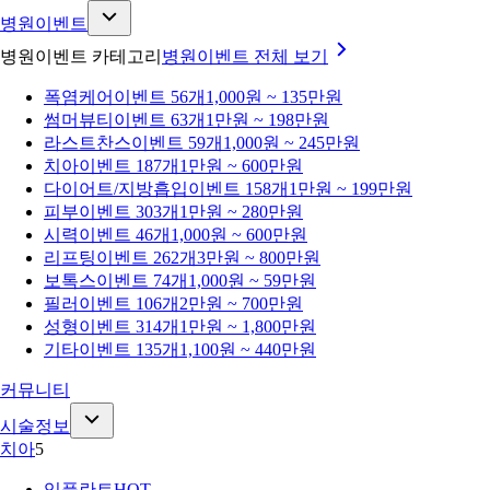
병원이벤트
병원이벤트 카테고리
병원이벤트
전체 보기
폭염케어
이벤트 56개
1,000원 ~ 135만원
썸머뷰티
이벤트 63개
1만원 ~ 198만원
라스트찬스
이벤트 59개
1,000원 ~ 245만원
치아
이벤트 187개
1만원 ~ 600만원
다이어트/지방흡입
이벤트 158개
1만원 ~ 199만원
피부
이벤트 303개
1만원 ~ 280만원
시력
이벤트 46개
1,000원 ~ 600만원
리프팅
이벤트 262개
3만원 ~ 800만원
보톡스
이벤트 74개
1,000원 ~ 59만원
필러
이벤트 106개
2만원 ~ 700만원
성형
이벤트 314개
1만원 ~ 1,800만원
기타
이벤트 135개
1,100원 ~ 440만원
커뮤니티
시술정보
치아
5
임플란트
HOT