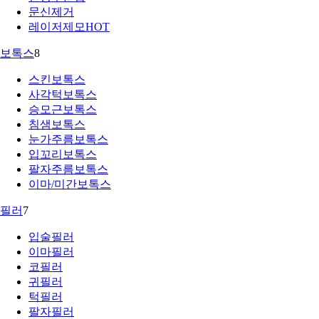
문신제거
레이저제모
HOT
보톡스
8
스킨보톡스
사각턱보톡스
승모근보톡스
침샘보톡스
눈가주름보톡스
입꼬리보톡스
팔자주름보톡스
이마/미간보톡스
필러
7
입술필러
이마필러
코필러
귀필러
턱필러
팔자필러