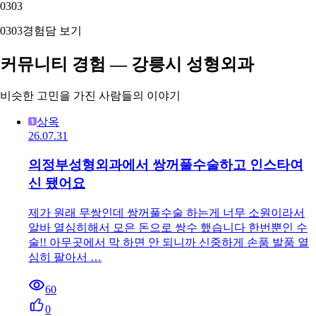
03
03
03
03
경험담 보기
커뮤니티 경험 — 강릉시 성형외과
비슷한 고민을 가진 사람들의 이야기
상옥
26.07.31
의정부성형외과에서 쌍꺼풀수술하고 인스타여
신 됐어요
제가 원래 무쌍인데 쌍꺼풀수술 하는게 너무 소원이라서
알바 열심히해서 모은 돈으로 쌍수 했습니다 한번뿐인 수
술!! 아무곳에서 막 하면 안 되니까 신중하게 손품 발품 열
심히 팔아서 …
60
0