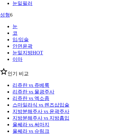
눈밑필러
성형
6
눈
코
입/입술
안면윤곽
눈밑지방
HOT
이마
인기 비교
리쥬란 vs 쥬베룩
리쥬란 vs 물광주사
리쥬란 vs 엑소좀
스마일라식 vs 렌즈삽입술
지방분해주사 vs 윤곽주사
지방분해주사 vs 지방흡입
울쎄라 vs 써마지
울쎄라 vs 슈링크