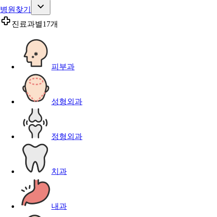
병원찾기
진료과별
17개
피부과
성형외과
정형외과
치과
내과