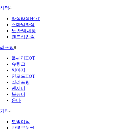
시력
4
라식라섹
HOT
스마일라식
노안/백내장
렌즈삽입술
리프팅
8
울쎄라
HOT
슈링크
써마지
인모드
HOT
실리프팅
덴서티
볼뉴머
온다
기타
4
모발이식
반영구눈썹