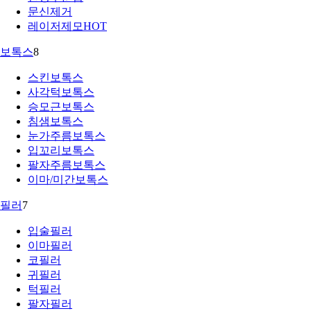
문신제거
레이저제모
HOT
보톡스
8
스킨보톡스
사각턱보톡스
승모근보톡스
침샘보톡스
눈가주름보톡스
입꼬리보톡스
팔자주름보톡스
이마/미간보톡스
필러
7
입술필러
이마필러
코필러
귀필러
턱필러
팔자필러