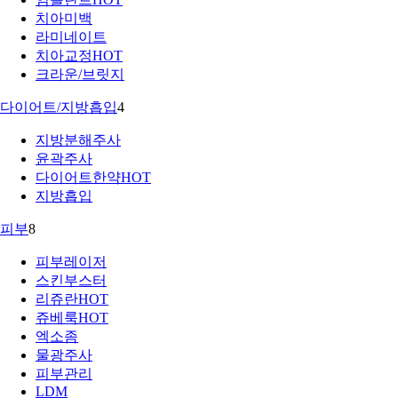
치아미백
라미네이트
치아교정
HOT
크라운/브릿지
다이어트/지방흡입
4
지방분해주사
윤곽주사
다이어트한약
HOT
지방흡입
피부
8
피부레이저
스킨부스터
리쥬란
HOT
쥬베룩
HOT
엑소좀
물광주사
피부관리
LDM