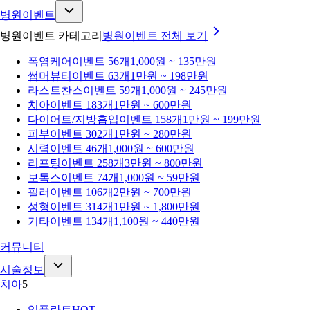
병원이벤트
병원이벤트 카테고리
병원이벤트
전체 보기
폭염케어
이벤트 56개
1,000원 ~ 135만원
썸머뷰티
이벤트 63개
1만원 ~ 198만원
라스트찬스
이벤트 59개
1,000원 ~ 245만원
치아
이벤트 183개
1만원 ~ 600만원
다이어트/지방흡입
이벤트 158개
1만원 ~ 199만원
피부
이벤트 302개
1만원 ~ 280만원
시력
이벤트 46개
1,000원 ~ 600만원
리프팅
이벤트 258개
3만원 ~ 800만원
보톡스
이벤트 74개
1,000원 ~ 59만원
필러
이벤트 106개
2만원 ~ 700만원
성형
이벤트 314개
1만원 ~ 1,800만원
기타
이벤트 134개
1,100원 ~ 440만원
커뮤니티
시술정보
치아
5
임플란트
HOT