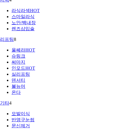
라식라섹
HOT
스마일라식
노안/백내장
렌즈삽입술
리프팅
8
울쎄라
HOT
슈링크
써마지
인모드
HOT
실리프팅
덴서티
볼뉴머
온다
기타
4
모발이식
반영구눈썹
문신제거