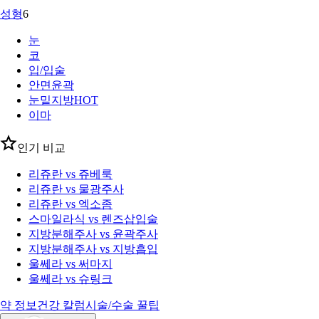
성형
6
눈
코
입/입술
안면윤곽
눈밑지방
HOT
이마
인기 비교
리쥬란 vs 쥬베룩
리쥬란 vs 물광주사
리쥬란 vs 엑소좀
스마일라식 vs 렌즈삽입술
지방분해주사 vs 윤곽주사
지방분해주사 vs 지방흡입
울쎄라 vs 써마지
울쎄라 vs 슈링크
약 정보
건강 칼럼
시술/수술 꿀팁