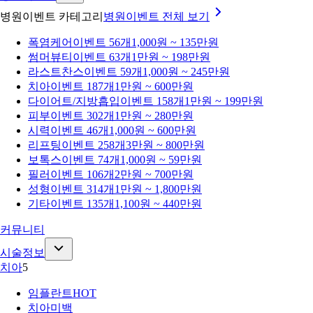
병원이벤트 카테고리
병원이벤트
전체 보기
폭염케어
이벤트 56개
1,000원 ~ 135만원
썸머뷰티
이벤트 63개
1만원 ~ 198만원
라스트찬스
이벤트 59개
1,000원 ~ 245만원
치아
이벤트 187개
1만원 ~ 600만원
다이어트/지방흡입
이벤트 158개
1만원 ~ 199만원
피부
이벤트 302개
1만원 ~ 280만원
시력
이벤트 46개
1,000원 ~ 600만원
리프팅
이벤트 258개
3만원 ~ 800만원
보톡스
이벤트 74개
1,000원 ~ 59만원
필러
이벤트 106개
2만원 ~ 700만원
성형
이벤트 314개
1만원 ~ 1,800만원
기타
이벤트 135개
1,100원 ~ 440만원
커뮤니티
시술정보
치아
5
임플란트
HOT
치아미백