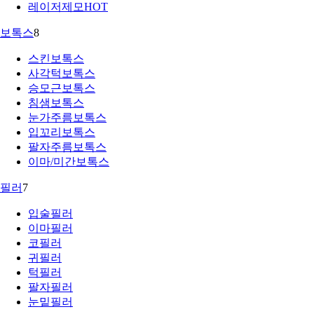
레이저제모
HOT
보톡스
8
스킨보톡스
사각턱보톡스
승모근보톡스
침샘보톡스
눈가주름보톡스
입꼬리보톡스
팔자주름보톡스
이마/미간보톡스
필러
7
입술필러
이마필러
코필러
귀필러
턱필러
팔자필러
눈밑필러