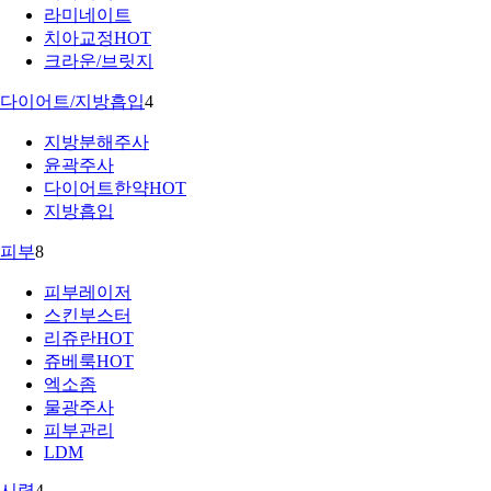
라미네이트
치아교정
HOT
크라운/브릿지
다이어트/지방흡입
4
지방분해주사
윤곽주사
다이어트한약
HOT
지방흡입
피부
8
피부레이저
스킨부스터
리쥬란
HOT
쥬베룩
HOT
엑소좀
물광주사
피부관리
LDM
시력
4