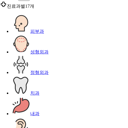
진료과별
17개
피부과
성형외과
정형외과
치과
내과