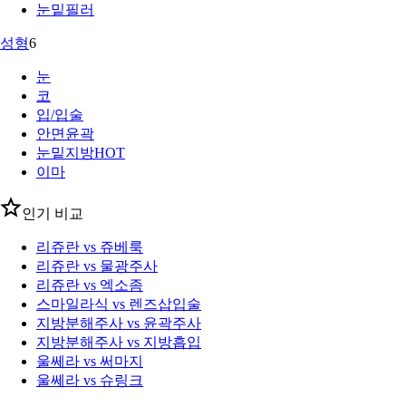
눈밑필러
성형
6
눈
코
입/입술
안면윤곽
눈밑지방
HOT
이마
인기 비교
리쥬란 vs 쥬베룩
리쥬란 vs 물광주사
리쥬란 vs 엑소좀
스마일라식 vs 렌즈삽입술
지방분해주사 vs 윤곽주사
지방분해주사 vs 지방흡입
울쎄라 vs 써마지
울쎄라 vs 슈링크