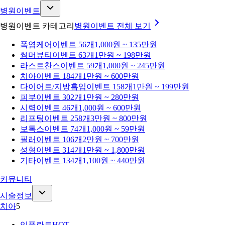
병원이벤트
병원이벤트 카테고리
병원이벤트
전체 보기
폭염케어
이벤트 56개
1,000원 ~ 135만원
썸머뷰티
이벤트 63개
1만원 ~ 198만원
라스트찬스
이벤트 59개
1,000원 ~ 245만원
치아
이벤트 184개
1만원 ~ 600만원
다이어트/지방흡입
이벤트 158개
1만원 ~ 199만원
피부
이벤트 302개
1만원 ~ 280만원
시력
이벤트 46개
1,000원 ~ 600만원
리프팅
이벤트 258개
3만원 ~ 800만원
보톡스
이벤트 74개
1,000원 ~ 59만원
필러
이벤트 106개
2만원 ~ 700만원
성형
이벤트 314개
1만원 ~ 1,800만원
기타
이벤트 134개
1,100원 ~ 440만원
커뮤니티
시술정보
치아
5
임플란트
HOT