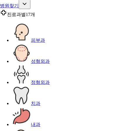
병원찾기
진료과별
17개
피부과
성형외과
정형외과
치과
내과