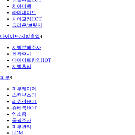
치아미백
라미네이트
치아교정
HOT
크라운/브릿지
다이어트/지방흡입
4
지방분해주사
윤곽주사
다이어트한약
HOT
지방흡입
피부
8
피부레이저
스킨부스터
리쥬란
HOT
쥬베룩
HOT
엑소좀
물광주사
피부관리
LDM