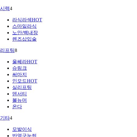
시력
4
라식라섹
HOT
스마일라식
노안/백내장
렌즈삽입술
리프팅
8
울쎄라
HOT
슈링크
써마지
인모드
HOT
실리프팅
덴서티
볼뉴머
온다
기타
4
모발이식
반영구눈썹