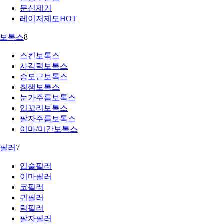
문신제거
레이저제모
HOT
보톡스
8
스킨보톡스
사각턱보톡스
승모근보톡스
침샘보톡스
눈가주름보톡스
입꼬리보톡스
팔자주름보톡스
이마/미간보톡스
필러
7
입술필러
이마필러
코필러
귀필러
턱필러
팔자필러