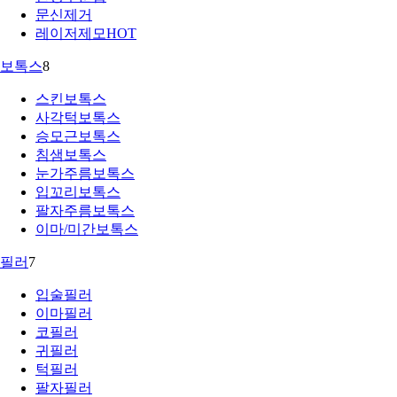
문신제거
레이저제모
HOT
보톡스
8
스킨보톡스
사각턱보톡스
승모근보톡스
침샘보톡스
눈가주름보톡스
입꼬리보톡스
팔자주름보톡스
이마/미간보톡스
필러
7
입술필러
이마필러
코필러
귀필러
턱필러
팔자필러