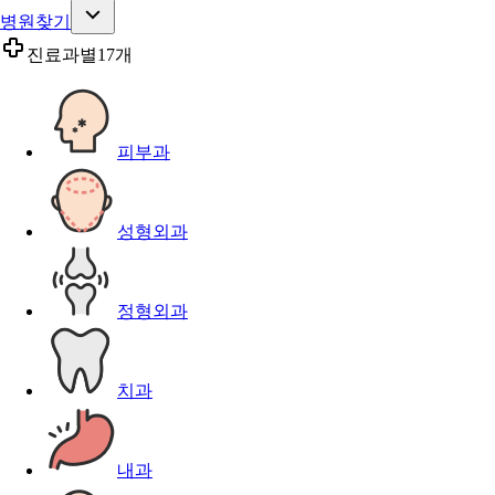
병원찾기
진료과별
17개
피부과
성형외과
정형외과
치과
내과