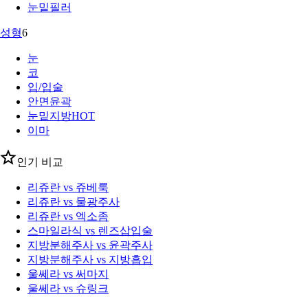
눈밑필러
성형
6
눈
코
입/입술
안면윤곽
눈밑지방
HOT
이마
인기 비교
리쥬란 vs 쥬베룩
리쥬란 vs 물광주사
리쥬란 vs 엑소좀
스마일라식 vs 렌즈삽입술
지방분해주사 vs 윤곽주사
지방분해주사 vs 지방흡입
울쎄라 vs 써마지
울쎄라 vs 슈링크