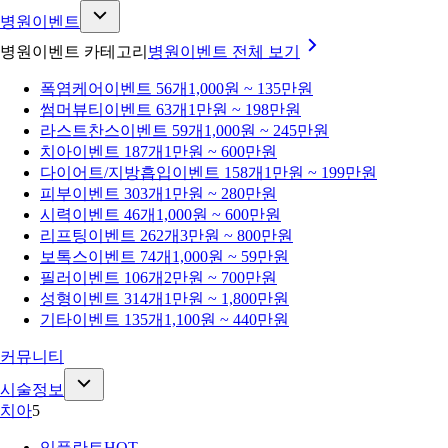
병원이벤트
병원이벤트 카테고리
병원이벤트
전체 보기
폭염케어
이벤트 56개
1,000원 ~ 135만원
썸머뷰티
이벤트 63개
1만원 ~ 198만원
라스트찬스
이벤트 59개
1,000원 ~ 245만원
치아
이벤트 187개
1만원 ~ 600만원
다이어트/지방흡입
이벤트 158개
1만원 ~ 199만원
피부
이벤트 303개
1만원 ~ 280만원
시력
이벤트 46개
1,000원 ~ 600만원
리프팅
이벤트 262개
3만원 ~ 800만원
보톡스
이벤트 74개
1,000원 ~ 59만원
필러
이벤트 106개
2만원 ~ 700만원
성형
이벤트 314개
1만원 ~ 1,800만원
기타
이벤트 135개
1,100원 ~ 440만원
커뮤니티
시술정보
치아
5
임플란트
HOT