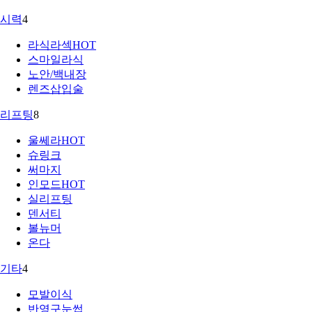
시력
4
라식라섹
HOT
스마일라식
노안/백내장
렌즈삽입술
리프팅
8
울쎄라
HOT
슈링크
써마지
인모드
HOT
실리프팅
덴서티
볼뉴머
온다
기타
4
모발이식
반영구눈썹