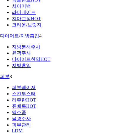
치아미백
라미네이트
치아교정
HOT
크라운/브릿지
다이어트/지방흡입
4
지방분해주사
윤곽주사
다이어트한약
HOT
지방흡입
피부
8
피부레이저
스킨부스터
리쥬란
HOT
쥬베룩
HOT
엑소좀
물광주사
피부관리
LDM