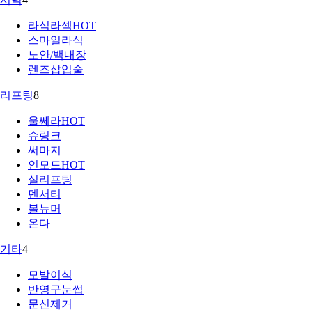
라식라섹
HOT
스마일라식
노안/백내장
렌즈삽입술
리프팅
8
울쎄라
HOT
슈링크
써마지
인모드
HOT
실리프팅
덴서티
볼뉴머
온다
기타
4
모발이식
반영구눈썹
문신제거