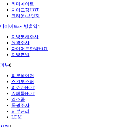
라미네이트
치아교정
HOT
크라운/브릿지
다이어트/지방흡입
4
지방분해주사
윤곽주사
다이어트한약
HOT
지방흡입
피부
8
피부레이저
스킨부스터
리쥬란
HOT
쥬베룩
HOT
엑소좀
물광주사
피부관리
LDM
시력
4