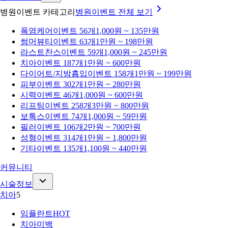
병원이벤트 카테고리
병원이벤트
전체 보기
폭염케어
이벤트 56개
1,000원 ~ 135만원
썸머뷰티
이벤트 63개
1만원 ~ 198만원
라스트찬스
이벤트 59개
1,000원 ~ 245만원
치아
이벤트 187개
1만원 ~ 600만원
다이어트/지방흡입
이벤트 158개
1만원 ~ 199만원
피부
이벤트 302개
1만원 ~ 280만원
시력
이벤트 46개
1,000원 ~ 600만원
리프팅
이벤트 258개
3만원 ~ 800만원
보톡스
이벤트 74개
1,000원 ~ 59만원
필러
이벤트 106개
2만원 ~ 700만원
성형
이벤트 314개
1만원 ~ 1,800만원
기타
이벤트 135개
1,100원 ~ 440만원
커뮤니티
시술정보
치아
5
임플란트
HOT
치아미백