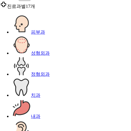
진료과별
17개
피부과
성형외과
정형외과
치과
내과