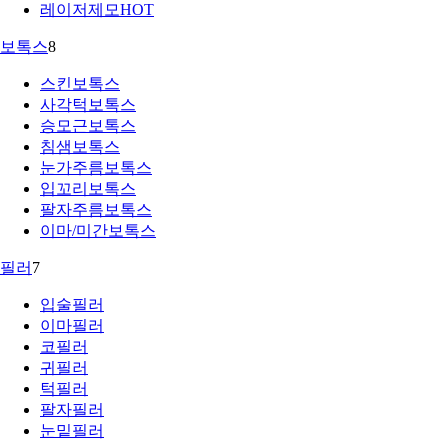
레이저제모
HOT
보톡스
8
스킨보톡스
사각턱보톡스
승모근보톡스
침샘보톡스
눈가주름보톡스
입꼬리보톡스
팔자주름보톡스
이마/미간보톡스
필러
7
입술필러
이마필러
코필러
귀필러
턱필러
팔자필러
눈밑필러