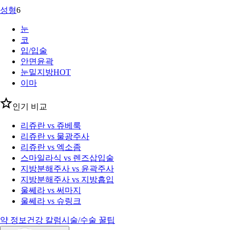
성형
6
눈
코
입/입술
안면윤곽
눈밑지방
HOT
이마
인기 비교
리쥬란 vs 쥬베룩
리쥬란 vs 물광주사
리쥬란 vs 엑소좀
스마일라식 vs 렌즈삽입술
지방분해주사 vs 윤곽주사
지방분해주사 vs 지방흡입
울쎄라 vs 써마지
울쎄라 vs 슈링크
약 정보
건강 칼럼
시술/수술 꿀팁