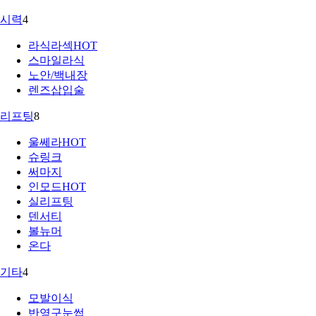
시력
4
라식라섹
HOT
스마일라식
노안/백내장
렌즈삽입술
리프팅
8
울쎄라
HOT
슈링크
써마지
인모드
HOT
실리프팅
덴서티
볼뉴머
온다
기타
4
모발이식
반영구눈썹