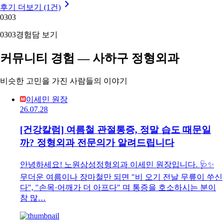
후기 더보기 (1건)
03
03
03
03
경험담 보기
커뮤니티 경험 — 사하구 정형외과
비슷한 고민을 가진 사람들의 이야기
이세민 원장
26.07.28
[건강칼럼] 여름철 관절통증, 정말 습도 때문일
까? 정형외과 전문의가 알려드립니다
안녕하세요! 노원삼성정형외과 이세민 원장입니다. 🩺✨
무더운 여름이나 장마철만 되면 "비 오기 전날 무릎이 쑤신
다", "손목·어깨가 더 아프다" 며 통증을 호소하시는 분이
참 많…