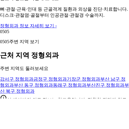
뼈·관절·근육·인대 등 근골격계 질환과 외상을 진단·치료합니다.
디스크·관절염·골절부터 인공관절·관절경 수술까지.
정형외과 정보 자세히 보기 ›
05
05
05
05
주변 지역 보기
근처 지역 정형외과
주변 지역도 둘러보세요
강서구 정형외과
금정구 정형외과
기장군 정형외과
부산 남구 정
형외과
부산 동구 정형외과
동래구 정형외과
부산진구 정형외과
부
산 북구 정형외과
이 페이지의 의료 정보는 참고용입니다. 정확한 진단과 치료
는 반드시 전문의와 상담하시기 바랍니다.
© 2025 캐시닥. 의료 정보는 참고용이며 전문의 상담을 권장합니
다.
내 주변 병원