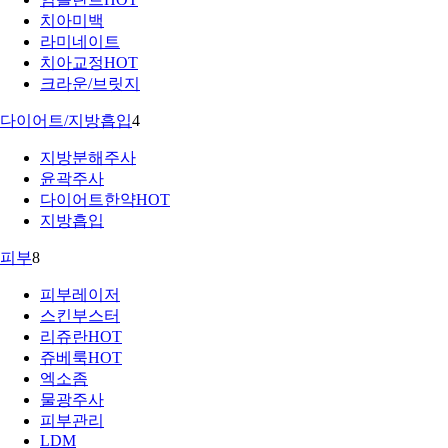
치아미백
라미네이트
치아교정
HOT
크라운/브릿지
다이어트/지방흡입
4
지방분해주사
윤곽주사
다이어트한약
HOT
지방흡입
피부
8
피부레이저
스킨부스터
리쥬란
HOT
쥬베룩
HOT
엑소좀
물광주사
피부관리
LDM