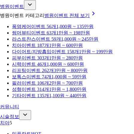
병원이벤트
병원이벤트 카테고리
병원이벤트
전체 보기
폭염케어
이벤트 56개
1,000원 ~ 135만원
썸머뷰티
이벤트 63개
1만원 ~ 198만원
라스트찬스
이벤트 59개
1,000원 ~ 245만원
치아
이벤트 187개
1만원 ~ 600만원
다이어트/지방흡입
이벤트 158개
1만원 ~ 199만원
피부
이벤트 303개
1만원 ~ 280만원
시력
이벤트 46개
1,000원 ~ 600만원
리프팅
이벤트 262개
3만원 ~ 800만원
보톡스
이벤트 74개
1,000원 ~ 59만원
필러
이벤트 106개
2만원 ~ 700만원
성형
이벤트 314개
1만원 ~ 1,800만원
기타
이벤트 135개
1,100원 ~ 440만원
커뮤니티
시술정보
치아
5
임플란트
HOT