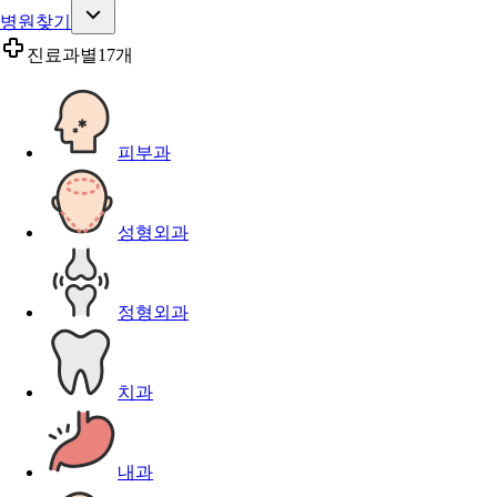
병원찾기
진료과별
17개
피부과
성형외과
정형외과
치과
내과