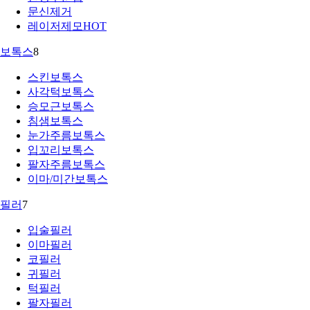
문신제거
레이저제모
HOT
보톡스
8
스킨보톡스
사각턱보톡스
승모근보톡스
침샘보톡스
눈가주름보톡스
입꼬리보톡스
팔자주름보톡스
이마/미간보톡스
필러
7
입술필러
이마필러
코필러
귀필러
턱필러
팔자필러