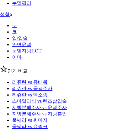
눈밑필러
성형
6
눈
코
입/입술
안면윤곽
눈밑지방
HOT
이마
인기 비교
리쥬란 vs 쥬베룩
리쥬란 vs 물광주사
리쥬란 vs 엑소좀
스마일라식 vs 렌즈삽입술
지방분해주사 vs 윤곽주사
지방분해주사 vs 지방흡입
울쎄라 vs 써마지
울쎄라 vs 슈링크