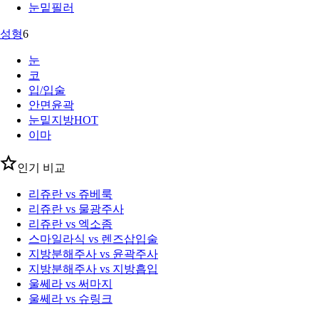
눈밑필러
성형
6
눈
코
입/입술
안면윤곽
눈밑지방
HOT
이마
인기 비교
리쥬란 vs 쥬베룩
리쥬란 vs 물광주사
리쥬란 vs 엑소좀
스마일라식 vs 렌즈삽입술
지방분해주사 vs 윤곽주사
지방분해주사 vs 지방흡입
울쎄라 vs 써마지
울쎄라 vs 슈링크