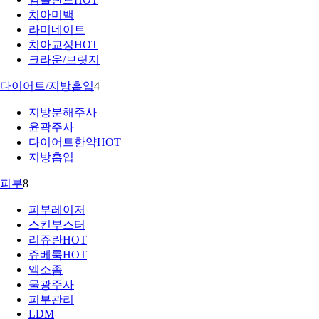
치아미백
라미네이트
치아교정
HOT
크라운/브릿지
다이어트/지방흡입
4
지방분해주사
윤곽주사
다이어트한약
HOT
지방흡입
피부
8
피부레이저
스킨부스터
리쥬란
HOT
쥬베룩
HOT
엑소좀
물광주사
피부관리
LDM