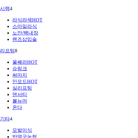
시력
4
라식라섹
HOT
스마일라식
노안/백내장
렌즈삽입술
리프팅
8
울쎄라
HOT
슈링크
써마지
인모드
HOT
실리프팅
덴서티
볼뉴머
온다
기타
4
모발이식
반영구눈썹