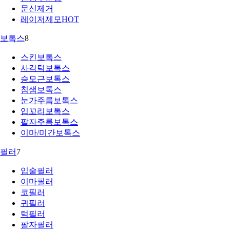
문신제거
레이저제모
HOT
보톡스
8
스킨보톡스
사각턱보톡스
승모근보톡스
침샘보톡스
눈가주름보톡스
입꼬리보톡스
팔자주름보톡스
이마/미간보톡스
필러
7
입술필러
이마필러
코필러
귀필러
턱필러
팔자필러