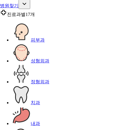
병원찾기
진료과별
17개
피부과
성형외과
정형외과
치과
내과