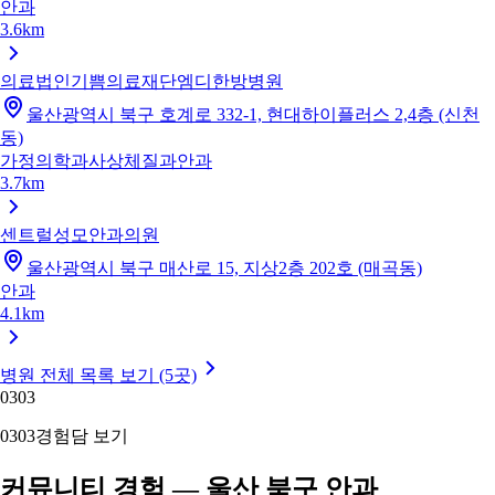
안과
3.6km
의료법인기쁨의료재단엠디한방병원
울산광역시 북구 호계로 332-1, 현대하이플러스 2,4층 (신천
동)
가정의학과
사상체질과
안과
3.7km
센트럴성모안과의원
울산광역시 북구 매산로 15, 지상2층 202호 (매곡동)
안과
4.1km
병원 전체 목록 보기 (5곳)
03
03
03
03
경험담 보기
커뮤니티 경험 — 울산 북구 안과