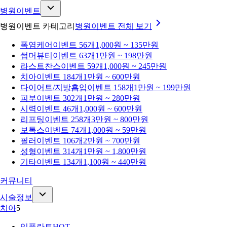
병원이벤트
병원이벤트 카테고리
병원이벤트
전체 보기
폭염케어
이벤트 56개
1,000원 ~ 135만원
썸머뷰티
이벤트 63개
1만원 ~ 198만원
라스트찬스
이벤트 59개
1,000원 ~ 245만원
치아
이벤트 184개
1만원 ~ 600만원
다이어트/지방흡입
이벤트 158개
1만원 ~ 199만원
피부
이벤트 302개
1만원 ~ 280만원
시력
이벤트 46개
1,000원 ~ 600만원
리프팅
이벤트 258개
3만원 ~ 800만원
보톡스
이벤트 74개
1,000원 ~ 59만원
필러
이벤트 106개
2만원 ~ 700만원
성형
이벤트 314개
1만원 ~ 1,800만원
기타
이벤트 134개
1,100원 ~ 440만원
커뮤니티
시술정보
치아
5
임플란트
HOT