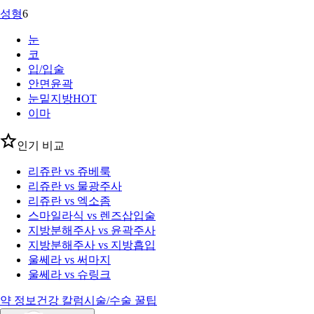
성형
6
눈
코
입/입술
안면윤곽
눈밑지방
HOT
이마
인기 비교
리쥬란 vs 쥬베룩
리쥬란 vs 물광주사
리쥬란 vs 엑소좀
스마일라식 vs 렌즈삽입술
지방분해주사 vs 윤곽주사
지방분해주사 vs 지방흡입
울쎄라 vs 써마지
울쎄라 vs 슈링크
약 정보
건강 칼럼
시술/수술 꿀팁