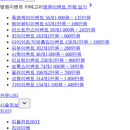
병원이벤트 카테고리
병원이벤트
전체 보기
폭염케어
이벤트 56개
1,000원 ~ 135만원
썸머뷰티
이벤트 63개
1만원 ~ 198만원
라스트찬스
이벤트 59개
1,000원 ~ 245만원
치아
이벤트 183개
1만원 ~ 600만원
다이어트/지방흡입
이벤트 158개
1만원 ~ 199만원
피부
이벤트 302개
1만원 ~ 280만원
시력
이벤트 46개
1,000원 ~ 600만원
리프팅
이벤트 258개
3만원 ~ 800만원
보톡스
이벤트 74개
1,000원 ~ 59만원
필러
이벤트 106개
2만원 ~ 700만원
성형
이벤트 314개
1만원 ~ 1,800만원
기타
이벤트 134개
1,100원 ~ 440만원
커뮤니티
시술정보
치아
5
임플란트
HOT
치아미백