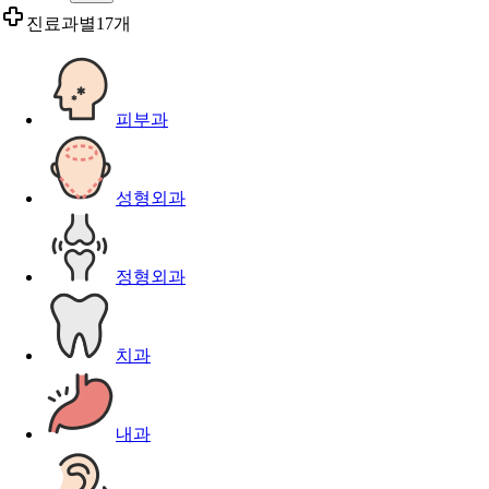
진료과별
17개
피부과
성형외과
정형외과
치과
내과