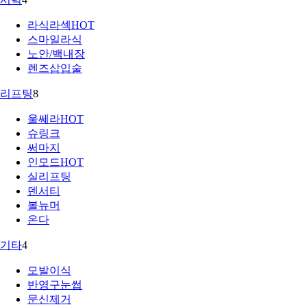
라식라섹
HOT
스마일라식
노안/백내장
렌즈삽입술
리프팅
8
울쎄라
HOT
슈링크
써마지
인모드
HOT
실리프팅
덴서티
볼뉴머
온다
기타
4
모발이식
반영구눈썹
문신제거