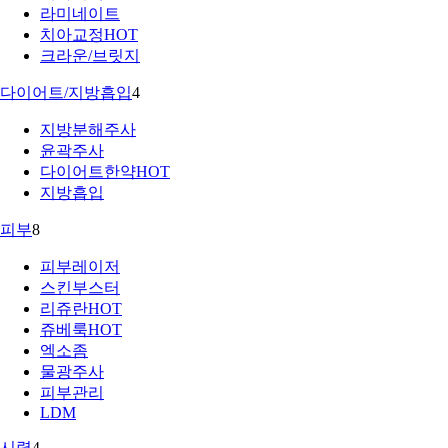
라미네이트
치아교정
HOT
크라운/브릿지
다이어트/지방흡입
4
지방분해주사
윤곽주사
다이어트한약
HOT
지방흡입
피부
8
피부레이저
스킨부스터
리쥬란
HOT
쥬베룩
HOT
엑소좀
물광주사
피부관리
LDM
시력
4