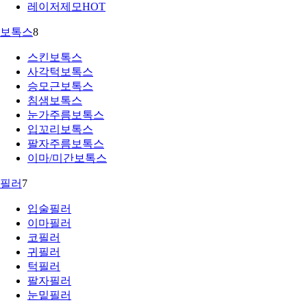
레이저제모
HOT
보톡스
8
스킨보톡스
사각턱보톡스
승모근보톡스
침샘보톡스
눈가주름보톡스
입꼬리보톡스
팔자주름보톡스
이마/미간보톡스
필러
7
입술필러
이마필러
코필러
귀필러
턱필러
팔자필러
눈밑필러