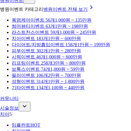
병원이벤트
병원이벤트 카테고리
병원이벤트
전체 보기
폭염케어
이벤트 56개
1,000원 ~ 135만원
썸머뷰티
이벤트 63개
1만원 ~ 198만원
라스트찬스
이벤트 59개
1,000원 ~ 245만원
치아
이벤트 183개
1만원 ~ 600만원
다이어트/지방흡입
이벤트 158개
1만원 ~ 199만원
피부
이벤트 302개
1만원 ~ 280만원
시력
이벤트 46개
1,000원 ~ 600만원
리프팅
이벤트 258개
3만원 ~ 800만원
보톡스
이벤트 74개
1,000원 ~ 59만원
필러
이벤트 106개
2만원 ~ 700만원
성형
이벤트 314개
1만원 ~ 1,800만원
기타
이벤트 134개
1,100원 ~ 440만원
커뮤니티
시술정보
치아
5
임플란트
HOT