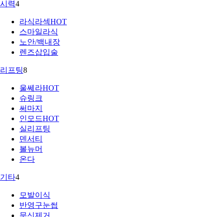
시력
4
라식라섹
HOT
스마일라식
노안/백내장
렌즈삽입술
리프팅
8
울쎄라
HOT
슈링크
써마지
인모드
HOT
실리프팅
덴서티
볼뉴머
온다
기타
4
모발이식
반영구눈썹
문신제거