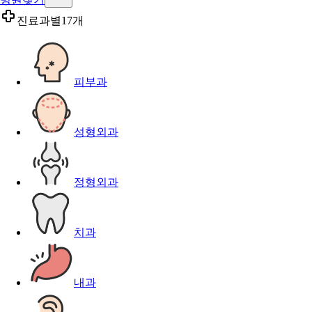
진료과별
17개
피부과
성형외과
정형외과
치과
내과