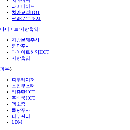
치아미백
라미네이트
치아교정
HOT
크라운/브릿지
다이어트/지방흡입
4
지방분해주사
윤곽주사
다이어트한약
HOT
지방흡입
피부
8
피부레이저
스킨부스터
리쥬란
HOT
쥬베룩
HOT
엑소좀
물광주사
피부관리
LDM