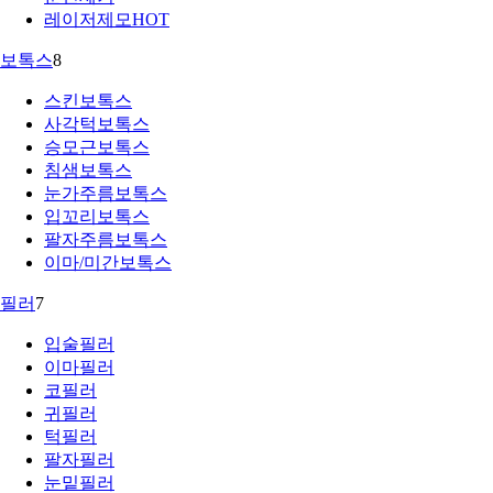
레이저제모
HOT
보톡스
8
스킨보톡스
사각턱보톡스
승모근보톡스
침샘보톡스
눈가주름보톡스
입꼬리보톡스
팔자주름보톡스
이마/미간보톡스
필러
7
입술필러
이마필러
코필러
귀필러
턱필러
팔자필러
눈밑필러