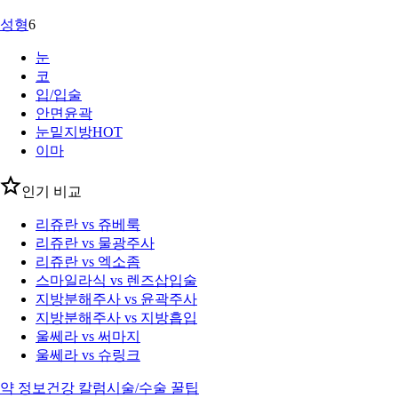
성형
6
눈
코
입/입술
안면윤곽
눈밑지방
HOT
이마
인기 비교
리쥬란 vs 쥬베룩
리쥬란 vs 물광주사
리쥬란 vs 엑소좀
스마일라식 vs 렌즈삽입술
지방분해주사 vs 윤곽주사
지방분해주사 vs 지방흡입
울쎄라 vs 써마지
울쎄라 vs 슈링크
약 정보
건강 칼럼
시술/수술 꿀팁