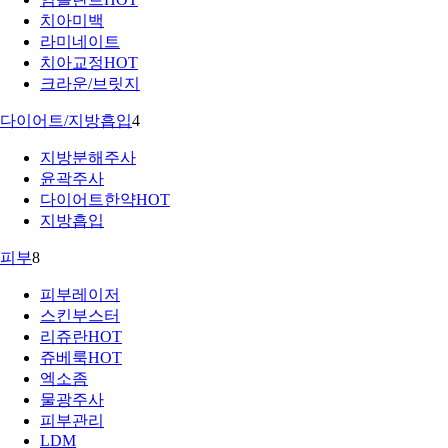
치아미백
라미네이트
치아교정
HOT
크라운/브릿지
다이어트/지방흡입
4
지방분해주사
윤곽주사
다이어트한약
HOT
지방흡입
피부
8
피부레이저
스킨부스터
리쥬란
HOT
쥬베룩
HOT
엑소좀
물광주사
피부관리
LDM