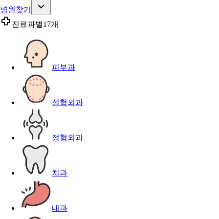
병원찾기
진료과별
17개
피부과
성형외과
정형외과
치과
내과