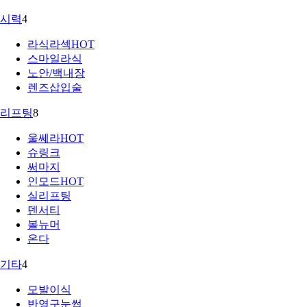
시력
4
라식라섹
HOT
스마일라식
노안/백내장
렌즈삽입술
리프팅
8
울쎄라
HOT
슈링크
써마지
인모드
HOT
실리프팅
덴서티
볼뉴머
온다
기타
4
모발이식
반영구눈썹