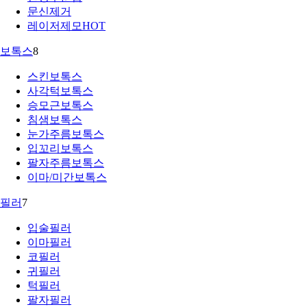
문신제거
레이저제모
HOT
보톡스
8
스킨보톡스
사각턱보톡스
승모근보톡스
침샘보톡스
눈가주름보톡스
입꼬리보톡스
팔자주름보톡스
이마/미간보톡스
필러
7
입술필러
이마필러
코필러
귀필러
턱필러
팔자필러