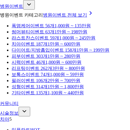
병원이벤트
병원이벤트 카테고리
병원이벤트
전체 보기
폭염케어
이벤트 56개
1,000원 ~ 135만원
썸머뷰티
이벤트 63개
1만원 ~ 198만원
라스트찬스
이벤트 59개
1,000원 ~ 245만원
치아
이벤트 187개
1만원 ~ 600만원
다이어트/지방흡입
이벤트 158개
1만원 ~ 199만원
피부
이벤트 303개
1만원 ~ 280만원
시력
이벤트 46개
1,000원 ~ 600만원
리프팅
이벤트 262개
3만원 ~ 800만원
보톡스
이벤트 74개
1,000원 ~ 59만원
필러
이벤트 106개
2만원 ~ 700만원
성형
이벤트 314개
1만원 ~ 1,800만원
기타
이벤트 135개
1,100원 ~ 440만원
커뮤니티
시술정보
치아
5
임플란트
HOT