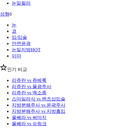
눈밑필러
성형
6
눈
코
입/입술
안면윤곽
눈밑지방
HOT
이마
인기 비교
리쥬란 vs 쥬베룩
리쥬란 vs 물광주사
리쥬란 vs 엑소좀
스마일라식 vs 렌즈삽입술
지방분해주사 vs 윤곽주사
지방분해주사 vs 지방흡입
울쎄라 vs 써마지
울쎄라 vs 슈링크