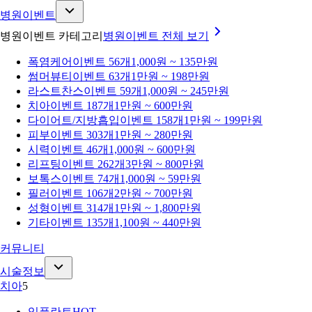
병원이벤트
병원이벤트 카테고리
병원이벤트
전체 보기
폭염케어
이벤트 56개
1,000원 ~ 135만원
썸머뷰티
이벤트 63개
1만원 ~ 198만원
라스트찬스
이벤트 59개
1,000원 ~ 245만원
치아
이벤트 187개
1만원 ~ 600만원
다이어트/지방흡입
이벤트 158개
1만원 ~ 199만원
피부
이벤트 303개
1만원 ~ 280만원
시력
이벤트 46개
1,000원 ~ 600만원
리프팅
이벤트 262개
3만원 ~ 800만원
보톡스
이벤트 74개
1,000원 ~ 59만원
필러
이벤트 106개
2만원 ~ 700만원
성형
이벤트 314개
1만원 ~ 1,800만원
기타
이벤트 135개
1,100원 ~ 440만원
커뮤니티
시술정보
치아
5
임플란트
HOT