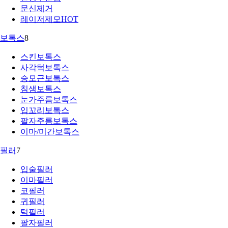
문신제거
레이저제모
HOT
보톡스
8
스킨보톡스
사각턱보톡스
승모근보톡스
침샘보톡스
눈가주름보톡스
입꼬리보톡스
팔자주름보톡스
이마/미간보톡스
필러
7
입술필러
이마필러
코필러
귀필러
턱필러
팔자필러