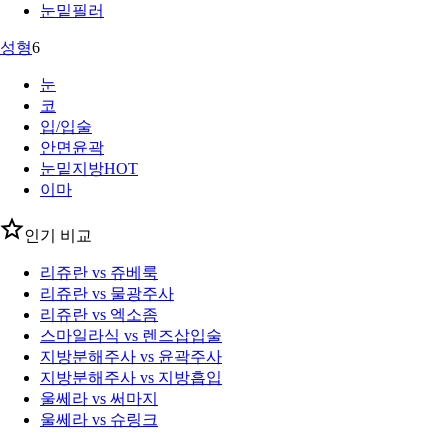
눈밑필러
성형
6
눈
코
입/입술
안면윤곽
눈밑지방
HOT
이마
인기 비교
리쥬란 vs 쥬베룩
리쥬란 vs 물광주사
리쥬란 vs 엑소좀
스마일라식 vs 렌즈삽입술
지방분해주사 vs 윤곽주사
지방분해주사 vs 지방흡입
울쎄라 vs 써마지
울쎄라 vs 슈링크