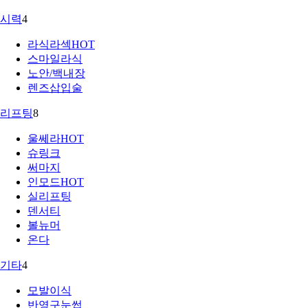
시력
4
라식라섹
HOT
스마일라식
노안/백내장
렌즈삽입술
리프팅
8
울쎄라
HOT
슈링크
써마지
인모드
HOT
실리프팅
덴서티
볼뉴머
온다
기타
4
모발이식
반영구눈썹