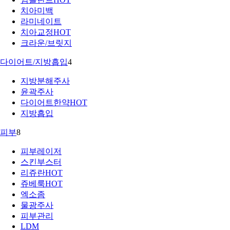
치아미백
라미네이트
치아교정
HOT
크라운/브릿지
다이어트/지방흡입
4
지방분해주사
윤곽주사
다이어트한약
HOT
지방흡입
피부
8
피부레이저
스킨부스터
리쥬란
HOT
쥬베룩
HOT
엑소좀
물광주사
피부관리
LDM