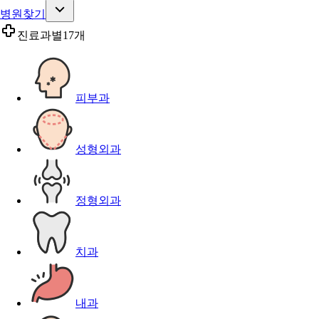
병원찾기
진료과별
17개
피부과
성형외과
정형외과
치과
내과