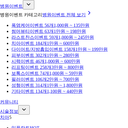
병원이벤트
병원이벤트 카테고리
병원이벤트
전체 보기
폭염케어
이벤트 56개
1,000원 ~ 135만원
썸머뷰티
이벤트 63개
1만원 ~ 198만원
라스트찬스
이벤트 59개
1,000원 ~ 245만원
치아
이벤트 184개
1만원 ~ 600만원
다이어트/지방흡입
이벤트 158개
1만원 ~ 199만원
피부
이벤트 302개
1만원 ~ 280만원
시력
이벤트 46개
1,000원 ~ 600만원
리프팅
이벤트 258개
3만원 ~ 800만원
보톡스
이벤트 74개
1,000원 ~ 59만원
필러
이벤트 106개
2만원 ~ 700만원
성형
이벤트 314개
1만원 ~ 1,800만원
기타
이벤트 134개
1,100원 ~ 440만원
커뮤니티
시술정보
치아
5
임플란트
HOT