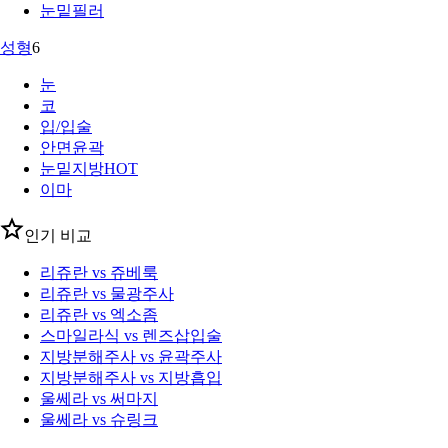
눈밑필러
성형
6
눈
코
입/입술
안면윤곽
눈밑지방
HOT
이마
인기 비교
리쥬란 vs 쥬베룩
리쥬란 vs 물광주사
리쥬란 vs 엑소좀
스마일라식 vs 렌즈삽입술
지방분해주사 vs 윤곽주사
지방분해주사 vs 지방흡입
울쎄라 vs 써마지
울쎄라 vs 슈링크