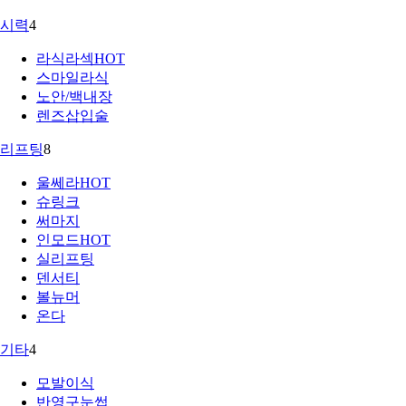
시력
4
라식라섹
HOT
스마일라식
노안/백내장
렌즈삽입술
리프팅
8
울쎄라
HOT
슈링크
써마지
인모드
HOT
실리프팅
덴서티
볼뉴머
온다
기타
4
모발이식
반영구눈썹