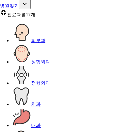
병원찾기
진료과별
17개
피부과
성형외과
정형외과
치과
내과