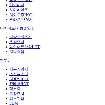
치아미백
라미네이트
치아교정
HOT
크라운/브릿지
다이어트/지방흡입
4
지방분해주사
윤곽주사
다이어트한약
HOT
지방흡입
피부
8
피부레이저
스킨부스터
리쥬란
HOT
쥬베룩
HOT
엑소좀
물광주사
피부관리
LDM