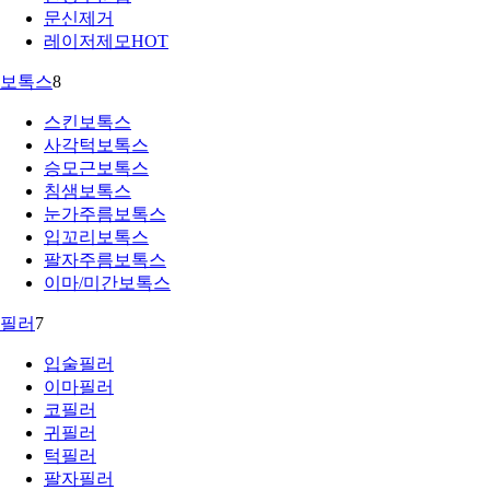
문신제거
레이저제모
HOT
보톡스
8
스킨보톡스
사각턱보톡스
승모근보톡스
침샘보톡스
눈가주름보톡스
입꼬리보톡스
팔자주름보톡스
이마/미간보톡스
필러
7
입술필러
이마필러
코필러
귀필러
턱필러
팔자필러