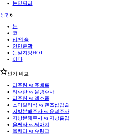
눈밑필러
성형
6
눈
코
입/입술
안면윤곽
눈밑지방
HOT
이마
인기 비교
리쥬란 vs 쥬베룩
리쥬란 vs 물광주사
리쥬란 vs 엑소좀
스마일라식 vs 렌즈삽입술
지방분해주사 vs 윤곽주사
지방분해주사 vs 지방흡입
울쎄라 vs 써마지
울쎄라 vs 슈링크