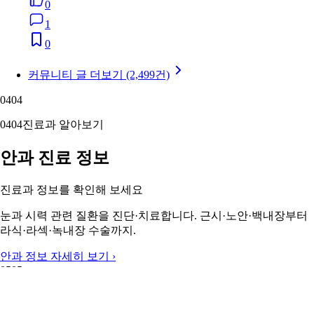
0
1
0
커뮤니티 글 더보기 (2,499건)
04
04
04
04
진료과 알아보기
안과 진료 정보
진료과 정보를 확인해 보세요
눈과 시력 관련 질환을 진단·치료합니다. 근시·노안·백내장부터
라식·라섹·녹내장 수술까지.
안과 정보 자세히 보기 ›
05
05
05
05
주변 지역 보기