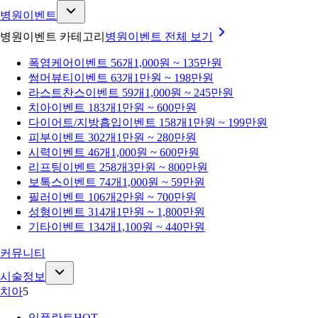
병원이벤트
병원이벤트 카테고리
병원이벤트
전체 보기
폭염케어
이벤트 56개
1,000원 ~ 135만원
썸머뷰티
이벤트 63개
1만원 ~ 198만원
라스트찬스
이벤트 59개
1,000원 ~ 245만원
치아
이벤트 183개
1만원 ~ 600만원
다이어트/지방흡입
이벤트 158개
1만원 ~ 199만원
피부
이벤트 302개
1만원 ~ 280만원
시력
이벤트 46개
1,000원 ~ 600만원
리프팅
이벤트 258개
3만원 ~ 800만원
보톡스
이벤트 74개
1,000원 ~ 59만원
필러
이벤트 106개
2만원 ~ 700만원
성형
이벤트 314개
1만원 ~ 1,800만원
기타
이벤트 134개
1,100원 ~ 440만원
커뮤니티
시술정보
치아
5
임플란트
HOT