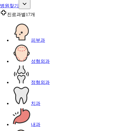
병원찾기
진료과별
17개
피부과
성형외과
정형외과
치과
내과