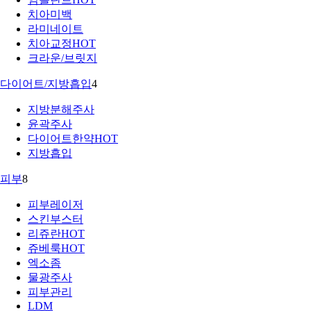
치아미백
라미네이트
치아교정
HOT
크라운/브릿지
다이어트/지방흡입
4
지방분해주사
윤곽주사
다이어트한약
HOT
지방흡입
피부
8
피부레이저
스킨부스터
리쥬란
HOT
쥬베룩
HOT
엑소좀
물광주사
피부관리
LDM