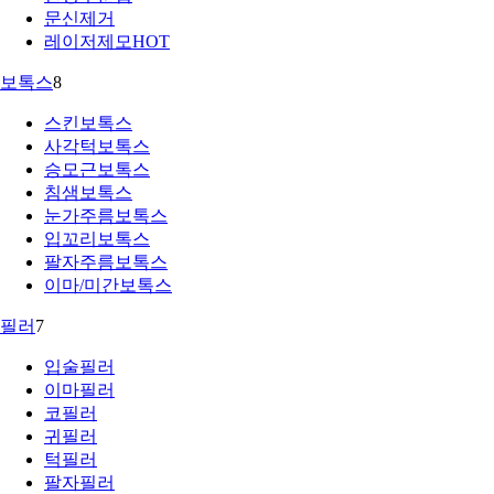
문신제거
레이저제모
HOT
보톡스
8
스킨보톡스
사각턱보톡스
승모근보톡스
침샘보톡스
눈가주름보톡스
입꼬리보톡스
팔자주름보톡스
이마/미간보톡스
필러
7
입술필러
이마필러
코필러
귀필러
턱필러
팔자필러