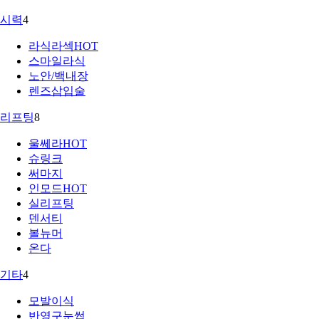
시력
4
라식라섹
HOT
스마일라식
노안/백내장
렌즈삽입술
리프팅
8
울쎄라
HOT
슈링크
써마지
인모드
HOT
실리프팅
덴서티
볼뉴머
온다
기타
4
모발이식
반영구눈썹