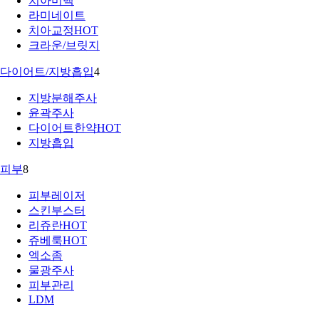
치아미백
라미네이트
치아교정
HOT
크라운/브릿지
다이어트/지방흡입
4
지방분해주사
윤곽주사
다이어트한약
HOT
지방흡입
피부
8
피부레이저
스킨부스터
리쥬란
HOT
쥬베룩
HOT
엑소좀
물광주사
피부관리
LDM