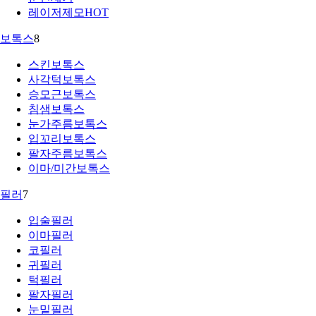
레이저제모
HOT
보톡스
8
스킨보톡스
사각턱보톡스
승모근보톡스
침샘보톡스
눈가주름보톡스
입꼬리보톡스
팔자주름보톡스
이마/미간보톡스
필러
7
입술필러
이마필러
코필러
귀필러
턱필러
팔자필러
눈밑필러