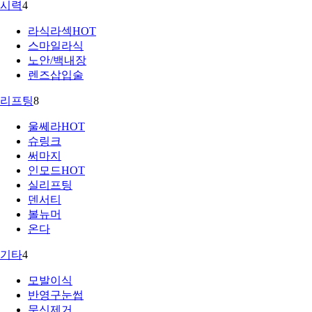
시력
4
라식라섹
HOT
스마일라식
노안/백내장
렌즈삽입술
리프팅
8
울쎄라
HOT
슈링크
써마지
인모드
HOT
실리프팅
덴서티
볼뉴머
온다
기타
4
모발이식
반영구눈썹
문신제거