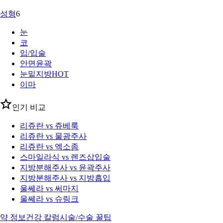
성형
6
눈
코
입/입술
안면윤곽
눈밑지방
HOT
이마
인기 비교
리쥬란 vs 쥬베룩
리쥬란 vs 물광주사
리쥬란 vs 엑소좀
스마일라식 vs 렌즈삽입술
지방분해주사 vs 윤곽주사
지방분해주사 vs 지방흡입
울쎄라 vs 써마지
울쎄라 vs 슈링크
약 정보
건강 칼럼
시술/수술 꿀팁