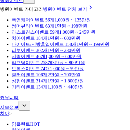
병원이벤트
병원이벤트 카테고리
병원이벤트
전체 보기
폭염케어
이벤트 56개
1,000원 ~ 135만원
썸머뷰티
이벤트 63개
1만원 ~ 198만원
라스트찬스
이벤트 59개
1,000원 ~ 245만원
치아
이벤트 184개
1만원 ~ 600만원
다이어트/지방흡입
이벤트 158개
1만원 ~ 199만원
피부
이벤트 302개
1만원 ~ 280만원
시력
이벤트 46개
1,000원 ~ 600만원
리프팅
이벤트 258개
3만원 ~ 800만원
보톡스
이벤트 74개
1,000원 ~ 59만원
필러
이벤트 106개
2만원 ~ 700만원
성형
이벤트 314개
1만원 ~ 1,800만원
기타
이벤트 134개
1,100원 ~ 440만원
커뮤니티
시술정보
치아
5
임플란트
HOT