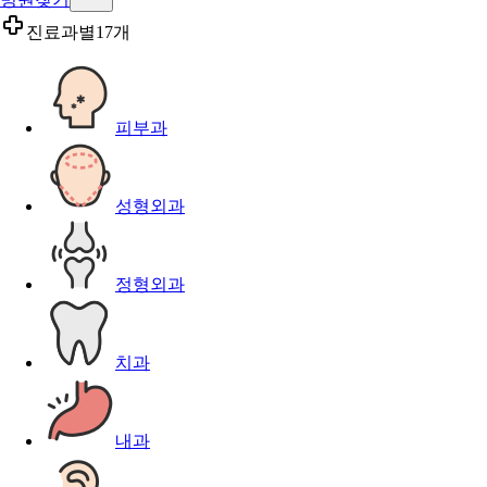
진료과별
17개
피부과
성형외과
정형외과
치과
내과