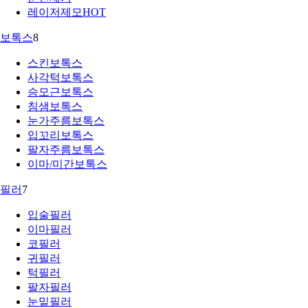
레이저제모
HOT
보톡스
8
스킨보톡스
사각턱보톡스
승모근보톡스
침샘보톡스
눈가주름보톡스
입꼬리보톡스
팔자주름보톡스
이마/미간보톡스
필러
7
입술필러
이마필러
코필러
귀필러
턱필러
팔자필러
눈밑필러