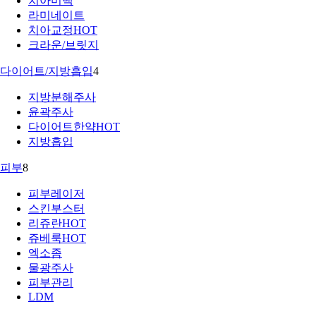
치아미백
라미네이트
치아교정
HOT
크라운/브릿지
다이어트/지방흡입
4
지방분해주사
윤곽주사
다이어트한약
HOT
지방흡입
피부
8
피부레이저
스킨부스터
리쥬란
HOT
쥬베룩
HOT
엑소좀
물광주사
피부관리
LDM