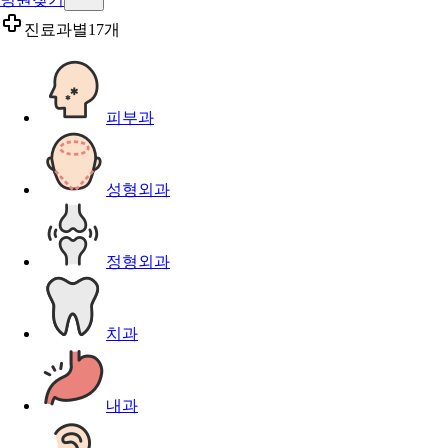
진료과별
17개
피부과
성형외과
정형외과
치과
내과