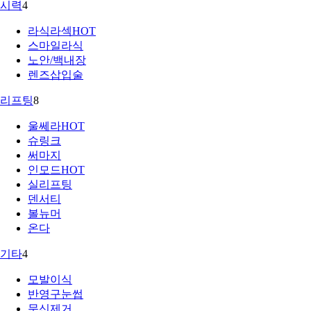
시력
4
라식라섹
HOT
스마일라식
노안/백내장
렌즈삽입술
리프팅
8
울쎄라
HOT
슈링크
써마지
인모드
HOT
실리프팅
덴서티
볼뉴머
온다
기타
4
모발이식
반영구눈썹
문신제거