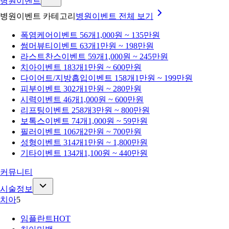
병원이벤트
병원이벤트 카테고리
병원이벤트
전체 보기
폭염케어
이벤트 56개
1,000원 ~ 135만원
썸머뷰티
이벤트 63개
1만원 ~ 198만원
라스트찬스
이벤트 59개
1,000원 ~ 245만원
치아
이벤트 183개
1만원 ~ 600만원
다이어트/지방흡입
이벤트 158개
1만원 ~ 199만원
피부
이벤트 302개
1만원 ~ 280만원
시력
이벤트 46개
1,000원 ~ 600만원
리프팅
이벤트 258개
3만원 ~ 800만원
보톡스
이벤트 74개
1,000원 ~ 59만원
필러
이벤트 106개
2만원 ~ 700만원
성형
이벤트 314개
1만원 ~ 1,800만원
기타
이벤트 134개
1,100원 ~ 440만원
커뮤니티
시술정보
치아
5
임플란트
HOT