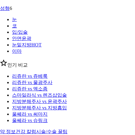
성형
6
눈
코
입/입술
안면윤곽
눈밑지방
HOT
이마
인기 비교
리쥬란 vs 쥬베룩
리쥬란 vs 물광주사
리쥬란 vs 엑소좀
스마일라식 vs 렌즈삽입술
지방분해주사 vs 윤곽주사
지방분해주사 vs 지방흡입
울쎄라 vs 써마지
울쎄라 vs 슈링크
약 정보
건강 칼럼
시술/수술 꿀팁